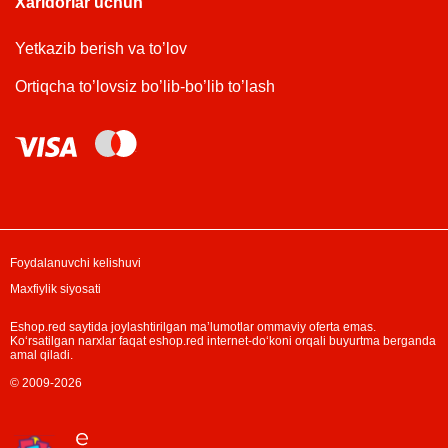
Xaridorlar uchun
Yetkazib berish va to’lov
Ortiqcha to’lovsiz bo’lib-bo’lib to’lash
Foydalanuvchi kelishuvi
Maxfiylik siyosati
Eshop.red saytida joylashtirilgan ma’lumotlar ommaviy oferta emas.
Ko‘rsatilgan narxlar faqat eshop.red internet-do‘koni orqali buyurtma berganda
amal qiladi.
© 2009-2026