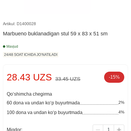
Artikul: D1400028
Marbueno buklanadigan stul 59 x 83 x 51 sm
Mavjud
24/48 SOAT ICHIDA JO‘NATILADI
28.43 UZS
-15%
33.45 UZS
Qo‘shimcha chegirma
2%
60 dona va undan ko‘p buyurtmada
4%
100 dona va undan ko‘p buyurtmada
Miqdor: