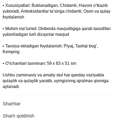
• Xususiyatlari: Buklanadigan, Chidamli, Havoni o’tkazib
yuboradi, Antioksidantlar ta’siriga chidamli, Oson va qulay
foydalanish
• Muhim maʼlumot: Omborda mavjudligiga qarab tasodifan
yuboriladigan turli dizaynlar mavjud
• Tavsiya etiladigan foydalanish: Plyaj, Tashqi bog’,
Kemping
• O’lchamlari taxminan: 59 x 83 x 51 sm
Ushbu zamonaviy va amaliy stul har qanday vaziyatda
qulaylik va qulaylik yaratib, uyingizning ajralmas qismiga
aylanadi.
Sharhlar
Sharh qoldirish