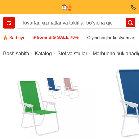
Вернуться назад
iPhone BIG SALE 70%
Sad uyi
O’yinchoqlar kostyumlari
Kiyim va poyabzal
Bosh sahifa
Katalog
Stol va stullar
Marbueno buklanadig
Aksessuarlar
Quyosh ko’zoynagi
Bijuteriya
Qo’l soatlari