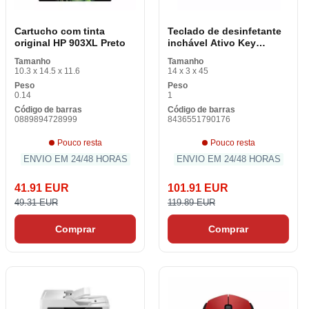
Cartucho com tinta
Teclado de desinfetante
original HP 903XL Preto
inchável Ativo Key
FTRTUS0300 USB Branco
Tamanho
Tamanho
10.3 x 14.5 x 11.6
14 x 3 x 45
Peso
Peso
0.14
1
Código de barras
Código de barras
0889894728999
8436551790176
Pouco resta
Pouco resta
ENVIO EM 24/48 HORAS
ENVIO EM 24/48 HORAS
41.91 EUR
101.91 EUR
49.31 EUR
119.89 EUR
Comprar
Comprar