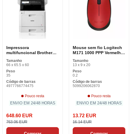
Impressora
Mouse sem fio Logitech
multifuncional Brother
M171 1000 PPP Vermelho
MFCL8900CDWRE1 30
Preto
Tamanho
Tamanho
ppm 256 MB Ethernet
66 x 65.5 x 60
13 x 9 x 20
USB Wifi
Peso
Peso
35
0.2
Código de barras
Código de barras
4977766774475
5099206062870
Pouco resta
Pouco resta
ENVIO EM 24/48 HORAS
ENVIO EM 24/48 HORAS
648.60 EUR
13.72 EUR
763.06 EUR
16.14 EUR
Comprar
Comprar