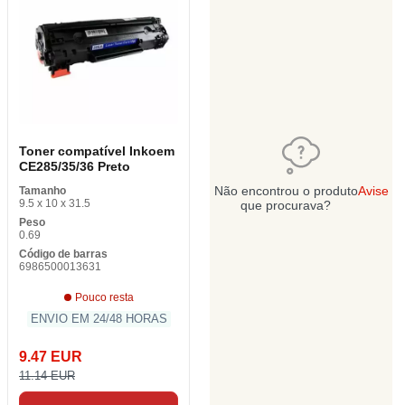
Toner compatível Inkoem
CE285/35/36 Preto
Não encontrou o produto
Avise
Tamanho
9.5 x 10 x 31.5
que procurava?
Peso
0.69
Código de barras
6986500013631
Pouco resta
ENVIO EM 24/48 HORAS
9.47 EUR
11.14 EUR