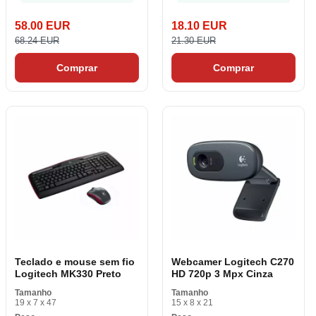
58.00 EUR
18.10 EUR
68.24 EUR
21.30 EUR
Comprar
Comprar
Teclado e mouse sem fio
Webcamer Logitech C270
Logitech MK330 Preto
HD 720p 3 Mpx Cinza
Tamanho
Tamanho
19 x 7 x 47
15 x 8 x 21