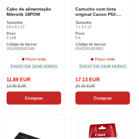
Cabo de alimentação
Cartucho com tinta
Mikrotik 18POW
original Canon PGI-
1500XL 12 ml-34,7 ml
Tamanho
Tamanho
19 x 8 x 27
7 x 3 x 13
Peso
Peso
0.189
0.4
Código de barras
Código de barras
2610000002348
4549292003901
Pouco resta
Pouco resta
ENVIO EM 24/48 HORAS
ENVIO EM 24/48 HORAS
11.89 EUR
17.13 EUR
13.99 EUR
20.16 EUR
Comprar
Comprar