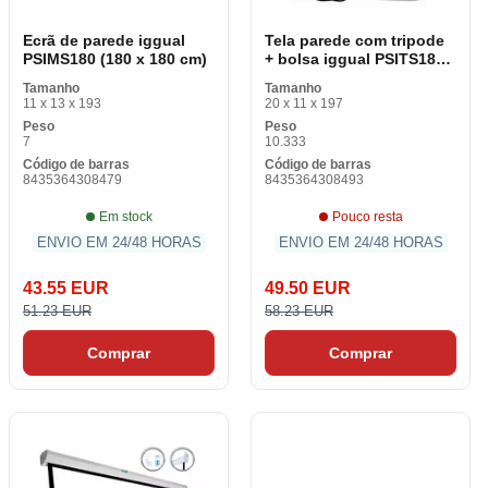
Ecrã de parede iggual
Tela parede com tripode
PSIMS180 (180 x 180 cm)
+ bolsa iggual PSITS180
180 x 180 cm
Tamanho
Tamanho
11 x 13 x 193
20 x 11 x 197
Peso
Peso
7
10.333
Código de barras
Código de barras
8435364308479
8435364308493
Em stock
Pouco resta
ENVIO EM 24/48 HORAS
ENVIO EM 24/48 HORAS
43.55 EUR
49.50 EUR
51.23 EUR
58.23 EUR
Comprar
Comprar