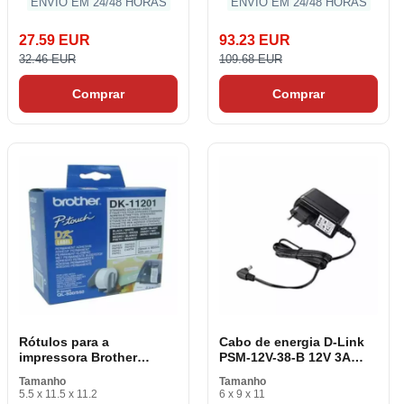
ENVIO EM 24/48 HORAS
ENVIO EM 24/48 HORAS
27.59 EUR
93.23 EUR
32.46 EUR
109.68 EUR
Comprar
Comprar
Rótulos para a
Cabo de energia D-Link
impressora Brother
PSM-12V-38-B 12V 3A
DK1201 29 x 90 mm
36W
Tamanho
Tamanho
Branco
5.5 x 11.5 x 11.2
6 x 9 x 11