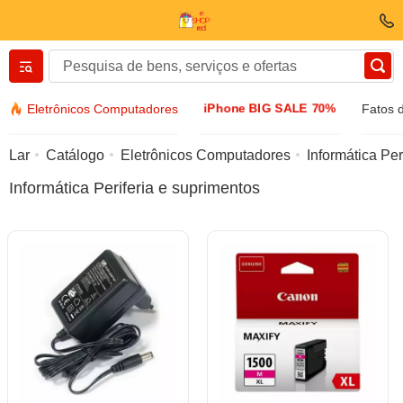
Вернуться назад
iPhone BIG SALE 70%
Eletrônicos Computadores
Fatos 
Roupas e sapatos
Lar
Catálogo
Eletrônicos Computadores
Informática Per
Informática Periferia e suprimentos
Acessórios
Óculos de sol
Bijuteria
Relógio de algemas