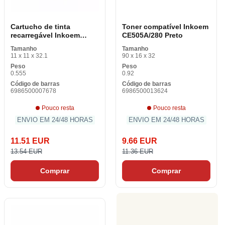
Cartucho de tinta
Toner compatível Inkoem
recarregável Inkoem
CE505A/280 Preto
TN241/TN245
Tamanho
Tamanho
11 x 11 x 32.1
90 x 16 x 32
Peso
Peso
0.555
0.92
Código de barras
Código de barras
6986500007678
6986500013624
Pouco resta
Pouco resta
ENVIO EM 24/48 HORAS
ENVIO EM 24/48 HORAS
11.51 EUR
9.66 EUR
13.54 EUR
11.36 EUR
Comprar
Comprar