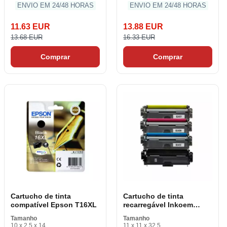
ENVIO EM 24/48 HORAS
ENVIO EM 24/48 HORAS
11.63 EUR
13.88 EUR
13.68 EUR
16.33 EUR
Comprar
Comprar
Cartucho de tinta
Cartucho de tinta
compatível Epson T16XL
recarregável Inkoem
TN241/TN245
Tamanho
Tamanho
10 x 2.5 x 14
11 x 11 x 32.5