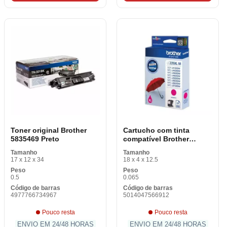
Toner original Brother
Cartucho com tinta
5835469 Preto
compatível Brother
LC225XLMBP Rosa
Tamanho
Tamanho
17 x 12 x 34
18 x 4 x 12.5
Peso
Peso
0.5
0.065
Código de barras
Código de barras
4977766734967
5014047566912
Pouco resta
Pouco resta
ENVIO EM 24/48 HORAS
ENVIO EM 24/48 HORAS