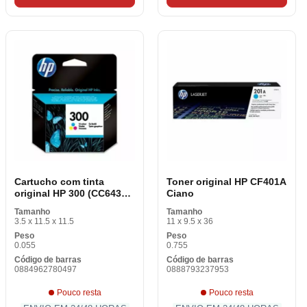
Cartucho com tinta
Toner original HP CF401A
original HP 300 (CC643EE
Ciano
ABE) Cor de Rosa
Tamanho
Tamanho
Amarela Tricolor
3.5 x 11.5 x 11.5
11 x 9.5 x 36
Peso
Peso
0.055
0.755
Código de barras
Código de barras
0884962780497
0888793237953
Pouco resta
Pouco resta