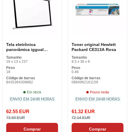
Tela eletrônica
Toner original Hewlett
panorâmica iggual
Packard CE313A Rosa
PSIPS203 92 (203 x 114
Tamanho
Tamanho
cm)
16 x 13 x 237
8.5 x 36 x 8
Peso
Peso
18
0.46
Código de barras
Código de barras
8435364308882
0884962161159
Em stock
Pouco resta
ENVIO EM 24/48 HORAS
ENVIO EM 24/48 HORAS
62.55 EUR
61.32 EUR
73.59 EUR
72.14 EUR
Comprar
Comprar