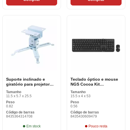
Suporte inclinado e
Teclado óptico e mouse
giratório para projetor
NGS Cocoa Kit
iggual STP01 IGG314708
COCOAKIT QWERTY
Tamanho
Tamanho
-22,5 - 22,5 ° -15 - 15 °
11.5 x 5.7 x 25.5
15.5 x 4 x 53
Peso
Peso
0.82
0.56
Código de barras
Código de barras
8435364314708
8435430609479
Em stock
Pouco resta