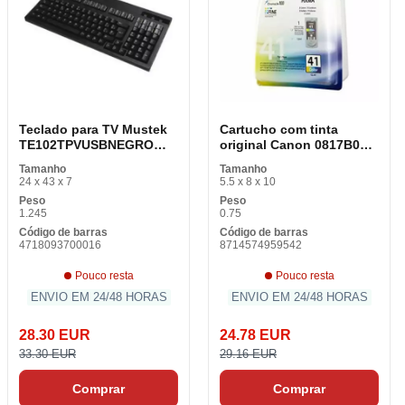
Teclado para TV Mustek
Cartucho com tinta
TE102TPVUSBNEGRO
original Canon 0817B001
USB 2. 0
Ciano Amarelo
Tamanho
Tamanho
24 x 43 x 7
5.5 x 8 x 10
Peso
Peso
1.245
0.75
Código de barras
Código de barras
4718093700016
8714574959542
Pouco resta
Pouco resta
ENVIO EM 24/48 HORAS
ENVIO EM 24/48 HORAS
28.30 EUR
24.78 EUR
33.30 EUR
29.16 EUR
Comprar
Comprar