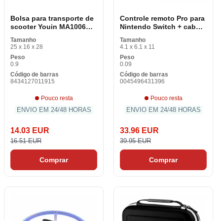
Bolsa para transporte de
Controle remoto Pro para
scooter Youin MA1006
Nintendo Switch + cabo
Preto Colorido
USB Nintendo 10005493
Tamanho
Tamanho
Vermelho
25 x 16 x 28
4.1 x 6.1 x 11
Peso
Peso
0.9
0.09
Código de barras
Código de barras
8434127011915
0045496431396
Pouco resta
Pouco resta
ENVIO EM 24/48 HORAS
ENVIO EM 24/48 HORAS
14.03 EUR
33.96 EUR
16.51 EUR
39.95 EUR
Comprar
Comprar