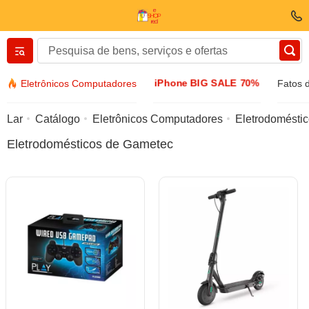
Вернуться назад
iPhone BIG SALE 70%
Eletrônicos Computadores
Fatos 
Roupas e sapatos
Lar
Catálogo
Eletrônicos Computadores
Eletrodomésti
Eletrodomésticos de Gametec
Acessórios
Óculos de sol
Bijuteria
Relógio de algemas