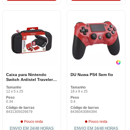
Caixa para Nintendo
DU Nuwa PS4 Sem fio
Switch Ardistel Traveler
Deluxe Case NNS40 Preto
Tamanho
Tamanho
12 x 5 x 25
18 x 9 x 25
Peso
Peso
0.34
0.4
Código de barras
Código de barras
8431305026679
8436043084394
Pouco resta
Pouco resta
ENVIO EM 24/48 HORAS
ENVIO EM 24/48 HORAS