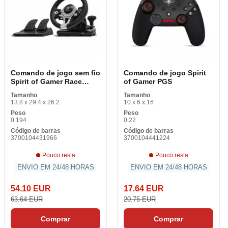
Comando de jogo sem fio
Comando de jogo Spirit
Spirit of Gamer Race
of Gamer PGS
Wheel Pro 2
Tamanho
Tamanho
13.8 x 29.4 x 26.2
10 x 6 x 16
Peso
Peso
0.194
0.22
Código de barras
Código de barras
3700104431966
3700104441224
Pouco resta
Pouco resta
ENVIO EM 24/48 HORAS
ENVIO EM 24/48 HORAS
54.10 EUR
17.64 EUR
63.64 EUR
20.75 EUR
Comprar
Comprar