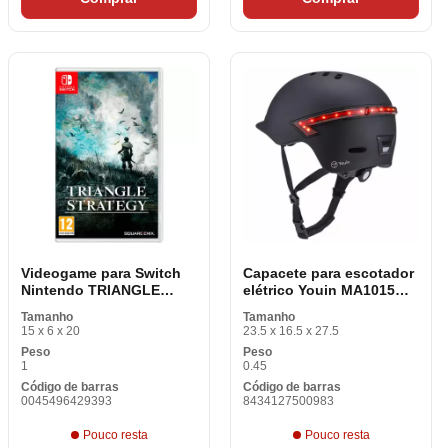
Videogame para Switch
Capacete para escotador
Nintendo TRIANGLE
elétrico Youin MA1015
STRATY
Preto
Tamanho
Tamanho
15 x 6 x 20
23.5 x 16.5 x 27.5
Peso
Peso
1
0.45
Código de barras
Código de barras
0045496429393
8434127500983
Pouco resta
Pouco resta