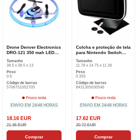
Drone Denver Electronics
Colcha e proteção de tela
DRO-121 350 mah LED
para Nintendo Switch
Branco
Blackfire
Tamanho
Tamanho
38.5 x 38.5 x 13
11.78 x 14.75 x 11.28
Peso
Peso
0.6
0.355
Código de barras
Código de barras
5706751052705
8431305030546
Pouco resta
Pouco resta
ENVIO EM 24/48 HORAS
ENVIO EM 24/48 HORAS
18.16 EUR
17.62 EUR
21.36 EUR
20.72 EUR
Comprar
Comprar