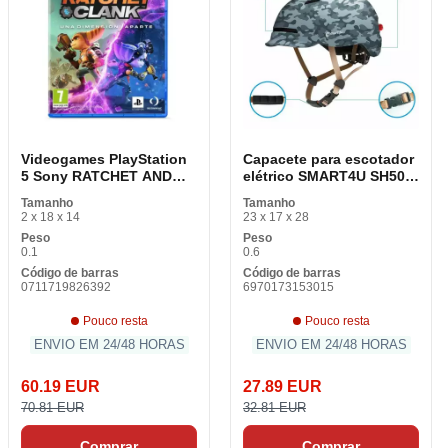
Videogames PlayStation
Capacete para escotador
5 Sony RATCHET AND
elétrico SMART4U SH50U
CLANK RIFT APART
ARMY
Tamanho
Tamanho
2 x 18 x 14
23 x 17 x 28
Peso
Peso
0.1
0.6
Código de barras
Código de barras
0711719826392
6970173153015
Pouco resta
Pouco resta
ENVIO EM 24/48 HORAS
ENVIO EM 24/48 HORAS
60.19 EUR
27.89 EUR
70.81 EUR
32.81 EUR
Comprar
Comprar