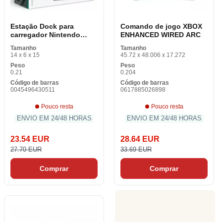
Estação Dock para
Comando de jogo XBOX
carregador Nintendo
ENHANCED WIRED ARC
SWITCH JOY Switch Joy
Tamanho
Tamanho
Preto
14 x 6 x 15
45.72 x 48.006 x 17.272
Peso
Peso
0.21
0.204
Código de barras
Código de barras
0045496430511
0617885026898
Pouco resta
Pouco resta
ENVIO EM 24/48 HORAS
ENVIO EM 24/48 HORAS
23.54 EUR
28.64 EUR
27.70 EUR
33.69 EUR
Comprar
Comprar