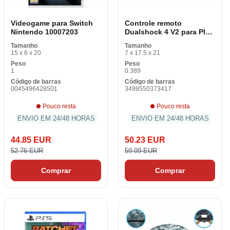
Videogame para Switch
Controle remoto
Nintendo 10007203
Dualshock 4 V2 para Play
Station 4 Cacon 311609
Tamanho
Tamanho
15 x 6 x 20
7 x 17.5 x 21
Peso
Peso
1
0.389
Código de barras
Código de barras
0045496428501
3499550373417
Pouco resta
Pouco resta
ENVIO EM 24/48 HORAS
ENVIO EM 24/48 HORAS
44.85 EUR
50.23 EUR
52.76 EUR
59.09 EUR
Comprar
Comprar