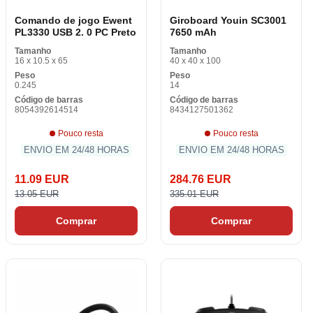
Comando de jogo Ewent
Giroboard Youin SC3001
PL3330 USB 2. 0 PC Preto
7650 mAh
Tamanho
Tamanho
16 x 10.5 x 65
40 x 40 x 100
Peso
Peso
0.245
14
Código de barras
Código de barras
8054392614514
8434127501362
Pouco resta
Pouco resta
ENVIO EM 24/48 HORAS
ENVIO EM 24/48 HORAS
11.09 EUR
284.76 EUR
13.05 EUR
335.01 EUR
Comprar
Comprar