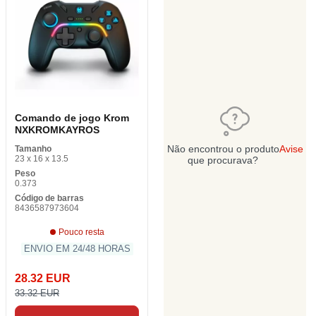
Comando de jogo Krom
NXKROMKAYROS
Não encontrou o produto
Avise
Tamanho
23 x 16 x 13.5
que procurava?
Peso
0.373
Código de barras
8436587973604
Pouco resta
ENVIO EM 24/48 HORAS
28.32 EUR
33.32 EUR