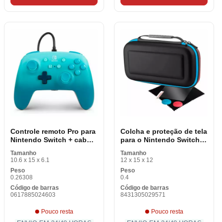
Controle remoto Pro para
Colcha e proteção de tela
Nintendo Switch + cabo
para o Nintendo Switch
USB Nintendo 1518603-
Blackfire + PRO. PANTA+
Tamanho
Tamanho
01 Azul
2
10.6 x 15 x 6.1
12 x 15 x 12
Peso
Peso
0.26308
0.4
Código de barras
Código de barras
0617885024603
8431305029571
Pouco resta
Pouco resta