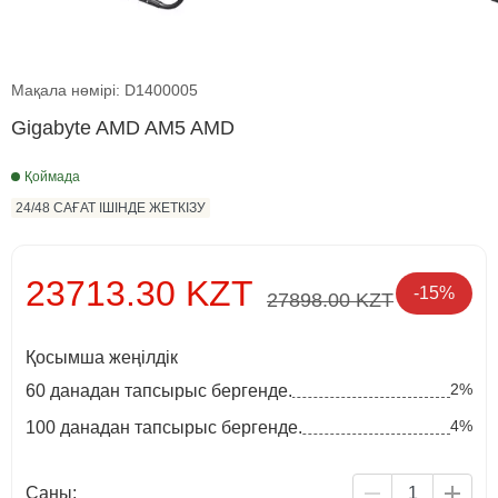
Мақала нөмірі: D1400005
Gigabyte AMD AM5 AMD
Қоймада
24/48 САҒАТ ІШІНДЕ ЖЕТКІЗУ
23713.30 KZT
-15%
27898.00 KZT
Қосымша жеңілдік
2%
60 данадан тапсырыс бергенде.
4%
100 данадан тапсырыс бергенде.
Саны: