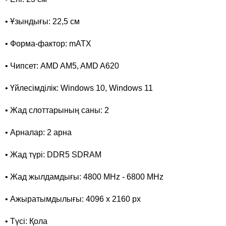
• Ұзындығы: 22,5 см
• Форма-фактор: mATX
• Чипсет: AMD AM5, AMD A620
• Үйлесімділік: Windows 10, Windows 11
• Жад слоттарының саны: 2
• Арналар: 2 арна
• Жад түрі: DDR5 SDRAM
• Жад жылдамдығы: 4800 MHz - 6800 MHz
• Ажыратымдылығы: 4096 x 2160 px
• Түсі: Қола