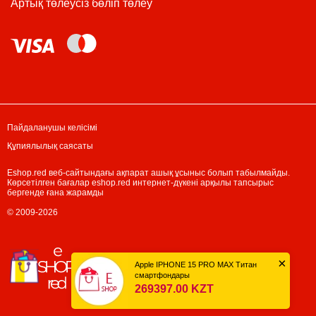
Артық төлеусіз бөліп төлеу
Пайдаланушы келісімі
Құпиялылық саясаты
Eshop.red веб-сайтындағы ақпарат ашық ұсыныс болып табылмайды.
Көрсетілген бағалар eshop.red интернет-дүкені арқылы тапсырыс
бергенде ғана жарамды
© 2009-2026
×
Apple IPHONE 15 PRO MAX Титан
Дүйсенбі-жұма: 10:00 - 17:00
Сенбі: жабық
смартфондары
269397.00 KZT