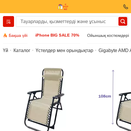
Вернуться назад
iPhone BIG SALE 70%
Бақша үйі
Ойыншық костюмдері
Киім және аяқ киім
Үй
Каталог
Үстелдер мен орындықтар
Gigabyte AMD
Аксессуарлар
Күн көзілдірігі
Бижутерия
Қол сағаттары