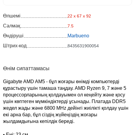
Өлшемі
22 x 67 x 92
Салмақ
7.5
Өндіруші
Marbueno
Штрих-код
8435631900054
Өнім сипаттамасы
Gigabyte AMD AM5 - бұл жоғары өнімді компьютерді
құрастыру үшін тамаша таңдау. AMD Ryzen 9, 7 және 5
процессорларының қолдауымен ол кеңейту және қосу
үшін көптеген мүмкіндіктерді ұсынады. Платада DDR5
жедел жады және 6800 MHz дейінгі жиілікті қолдау үшін
екі арна бар, бұл сіздің жүйеңіздің жоғары
жылдамдығына кепілдік береді.
• Ені: 23 см