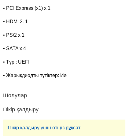
• PCI Express (x1) x 1
• HDMI 2. 1
• PS/2 x 1
• SATA x 4
• Түрі: UEFI
• Жарықдиодты түтіктер: Иә
Шолулар
Пікір қалдыру
Пікір қалдыру үшін өтіңіз рұқсат