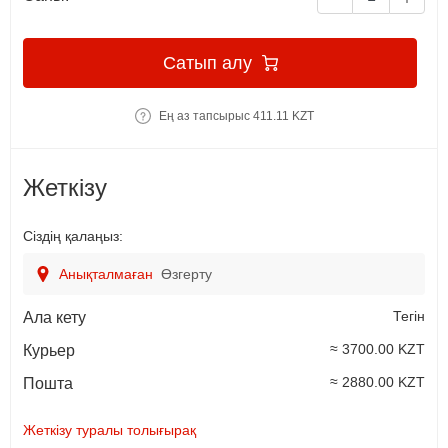
Сатып алу
Ең аз тапсырыс 411.11 KZT
Жеткізу
Сіздің қалаңыз:
Анықталмаған
Өзгерту
Тегін
Ала кету
≈ 3700.00 KZT
Курьер
≈ 2880.00 KZT
Пошта
Жеткізу туралы толығырақ