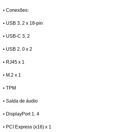
• Conexões:
• USB 3. 2 x 18-pin
• USB-C 3. 2
• USB 2. 0 x 2
• RJ45 x 1
• M.2 x 1
• TPM
• Saída de áudio
• DisplayPort 1. 4
• PCI Express (x16) x 1