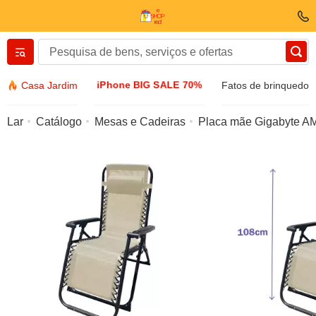
Вернуться назад
iPhone BIG SALE 70%
Casa Jardim
Fatos de brinquedo
Roupas e sapatos
Lar
Catálogo
Mesas e Cadeiras
Placa mãe Gigabyte 
Acessórios
Óculos de sol
Bijuteria
Relógio de algemas