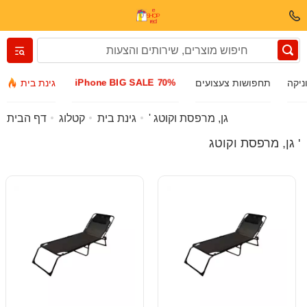
Вернуться назад
iPhone BIG SALE 70%
ניקה
תחפושות צעצועים
גינת בית
בגדים ונעליים
גן, מרפסת וקוטג '
גינת בית
קטלוג
דף הבית
גן, מרפסת וקוטג '
אביזרים
משקפי שמש
תכשיטים
שעון יד