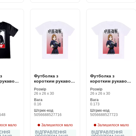
з
Футболка з
Футболка з
 рукавом
коротким рукавом
коротким рукавом
nes Indy
Jujutsu Kaisen
Jujutsu Kaisen
Розмір
Розмір
ісекс
Nobara Ombre
Nobara Ombre
26 x 26 x 30
26 x 26 x 30
Білий Унісекс
Білий Унісекс
Вага
Вага
0.16
0.173
Штрих-код
Штрих-код
548
5056688527716
5056688527723
ося мало
Залишилося мало
Залишилося мало
ЕННЯ
ВІДПРАВЛЕННЯ
ВІДПРАВЛЕННЯ