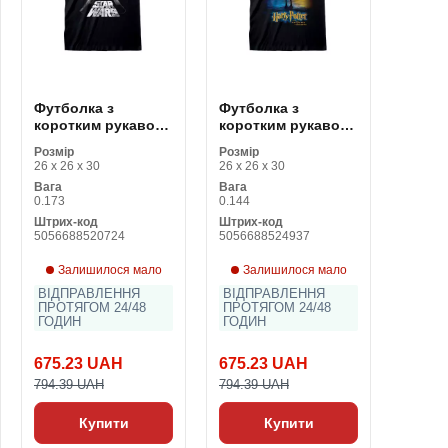
Футболка з
Футболка з
коротким рукавом
коротким рукавом
Star Wars Galaxy
Harry Potter Dobby
Розмір
Розмір
Portal Чорний
Poster Чорний
26 x 26 x 30
26 x 26 x 30
Унісекс
Унісекс
Вага
Вага
0.173
0.144
Штрих-код
Штрих-код
5056688520724
5056688524937
Залишилося мало
Залишилося мало
ВІДПРАВЛЕННЯ
ВІДПРАВЛЕННЯ
ПРОТЯГОМ 24/48
ПРОТЯГОМ 24/48
ГОДИН
ГОДИН
675.23 UAH
675.23 UAH
794.39 UAH
794.39 UAH
Купити
Купити