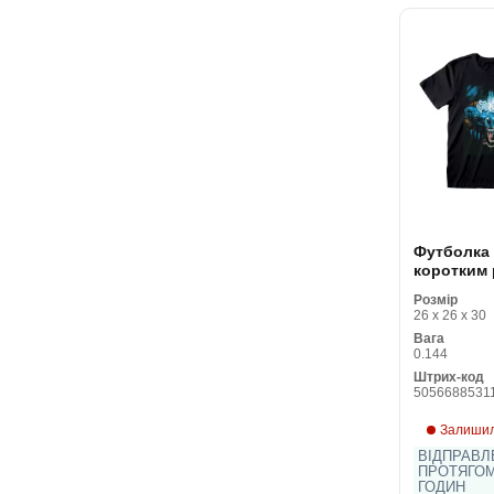
Футболка 
коротким
Marvel Wal
Розмір
Чорний Ун
26 x 26 x 30
Вага
0.144
Штрих-код
5056688531
Залишил
ВІДПРАВЛ
ПРОТЯГОМ
ГОДИН