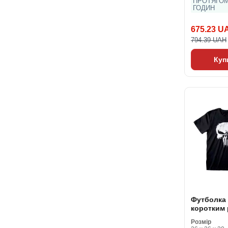
ПРОТЯГОМ
ГОДИН
675.23 U
794.39 UAH
Куп
Футболка 
коротким
Marvel Lo
Розмір
Чорний Ун