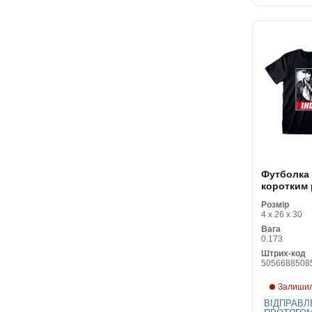
Футболка 
коротким
Indiana Jo
Розмір
Чорний Ун
4 x 26 x 30
Вага
0.173
Штрих-код
5056688508
Залишил
ВІДПРАВЛ