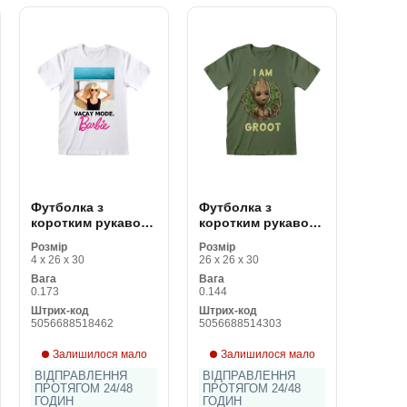
Футболка з
Футболка з
коротким рукавом
коротким рукавом
Barbie Vacay Mode
Marvel Badge
Розмір
Розмір
Білий Унісекс
Зелений Унісекс
4 x 26 x 30
26 x 26 x 30
Вага
Вага
0.173
0.144
Штрих-код
Штрих-код
5056688518462
5056688514303
Залишилося мало
Залишилося мало
ВІДПРАВЛЕННЯ
ВІДПРАВЛЕННЯ
ПРОТЯГОМ 24/48
ПРОТЯГОМ 24/48
ГОДИН
ГОДИН