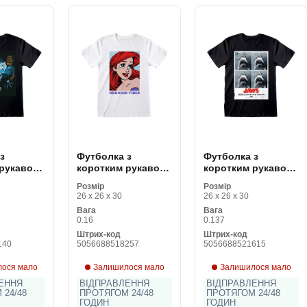
з
Футболка з
Футболка з
 рукавом
коротким рукавом
коротким рукавом
l Lurker
The Little Mermaid
Jaws Don't Go In
Розмір
Розмір
ісекс
Mermaid Vibes
The Water Чорний
26 x 26 x 30
26 x 26 x 30
Білий Унісекс
Унісекс
Вага
Вага
0.16
0.137
Штрих-код
Штрих-код
140
5056688518257
5056688521615
ося мало
Залишилося мало
Залишилося мало
ЕННЯ
ВІДПРАВЛЕННЯ
ВІДПРАВЛЕННЯ
 24/48
ПРОТЯГОМ 24/48
ПРОТЯГОМ 24/48
ГОДИН
ГОДИН