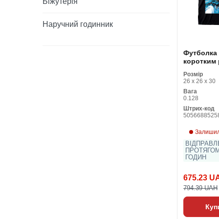
Біжутерія
Наручний годинник
Футболка 
коротким
Batman T
Розмір
Чорний Ун
26 x 26 x 30
Вага
0.128
Штрих-код
5056688525
Залишил
ВІДПРАВЛ
ПРОТЯГОМ
ГОДИН
675.23 U
794.39 UAH
Куп