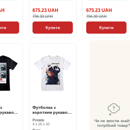
AH
675.23 UAH
675.23 UAH
794.39 UAH
794.39 UAH
ити
Купити
Купити
з
Футболка з
 рукавом
коротким рукавом
 Go In
Jujutsu Kaisen Trio
Розмір
Чи не змогли знай
 Чорний
Білий Унісекс
4 x 26 x 30
потрібний товар