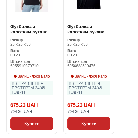
Футболка з
Футболка з
коротким рукавом
коротким рукавом
Gremlins Homeage
Marvel Logo Icon
Розмір
Розмір
Style Чорний
Чорний Унісекс
26 x 26 x 30
26 x 26 x 30
Унісекс
Вага
Вага
0.128
0.128
Штрих-код
Штрих-код
5055910379710
5056688519476
Залишилося мало
Залишилося мало
ВІДПРАВЛЕННЯ
ВІДПРАВЛЕННЯ
ПРОТЯГОМ 24/48
ПРОТЯГОМ 24/48
ГОДИН
ГОДИН
675.23 UAH
675.23 UAH
794.39 UAH
794.39 UAH
Купити
Купити