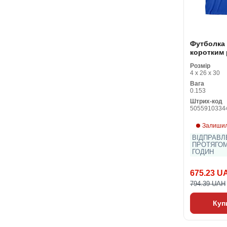
Футболка 
коротким
Superman
Розмір
Синій Уні
4 x 26 x 30
Вага
0.153
Штрих-код
5055910334
Залишил
ВІДПРАВЛ
ПРОТЯГОМ
ГОДИН
675.23 U
794.39 UAH
Куп