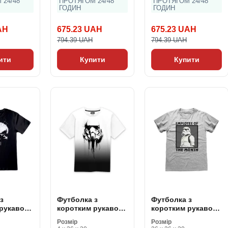
 24/48
ПРОТЯГОМ 24/48
ПРОТЯГОМ 24/48
ГОДИН
ГОДИН
AH
675.23 UAH
675.23 UAH
794.39 UAH
794.39 UAH
ити
Купити
Купити
з
Футболка з
Футболка з
 рукавом
коротким рукавом
коротким рукавом
go
Star Wars
Star Wars Employee
Розмір
Розмір
ісекс
Stormrooper Ink
of the Month Сірий