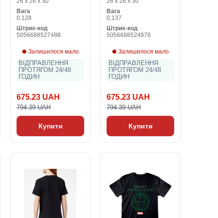
26 x 26 x 30
26 x 26 x 30
Унісекс
Унісекс
Вага
Вага
0.128
0.137
Штрих-код
Штрих-код
5056688527488
5056688524876
Залишилося мало
Залишилося мало
ВІДПРАВЛЕННЯ
ВІДПРАВЛЕННЯ
ПРОТЯГОМ 24/48
ПРОТЯГОМ 24/48
ГОДИН
ГОДИН
675.23 UAH
675.23 UAH
794.39 UAH
794.39 UAH
Купити
Купити