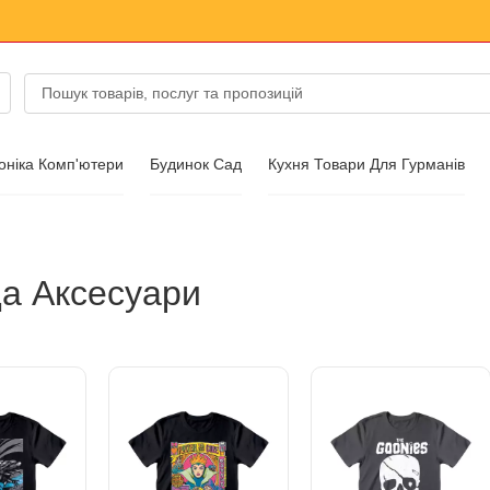
оніка Комп'ютери
Будинок Сад
Кухня Товари Для Гурманів
суари
а Аксесуари
ик