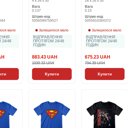
4 x 26 x 30
26 x 26 x 30
Білий Чорний
Унісекс
Вага
Вага
Унісекс
0.137
0.15
Штрих-код
Штрих-код
044
5056599759527
5055910364372
ося мало
Залишилося мало
Залишилося мало
ЕННЯ
ВІДПРАВЛЕННЯ
ВІДПРАВЛЕННЯ
 24/48
ПРОТЯГОМ 24/48
ПРОТЯГОМ 24/48
ГОДИН
ГОДИН
AH
883.43 UAH
675.23 UAH
1039.33 UAH
794.39 UAH
ити
Купити
Купити