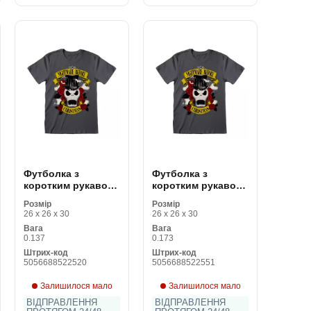
Футболка з
Футболка з
коротким рукавом
коротким рукавом
The Nightmare
The Nightmare
Розмір
Розмір
Before Christmas
Before Christmas
26 x 26 x 30
26 x 26 x 30
Top Hat Jack
Top Hat Jack
Вага
Вага
Графітовий Унісекс
Графітовий Унісекс
0.137
0.173
Штрих-код
Штрих-код
5056688522520
5056688522551
Залишилося мало
Залишилося мало
ВІДПРАВЛЕННЯ
ВІДПРАВЛЕННЯ