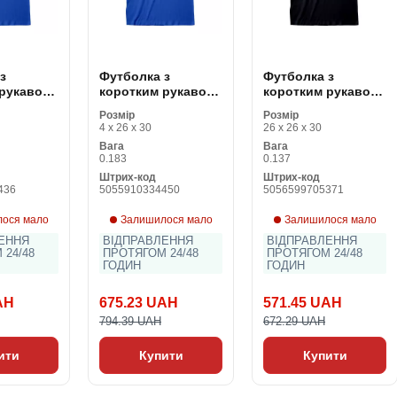
з
Футболка з
Футболка з
 рукавом
коротким рукавом
коротким рукавом
 Logo
Superman Logo
Stranger Things
Розмір
Розмір
секс
Синій Унісекс
Anatomy of a
4 x 26 x 30
26 x 26 x 30
Demogorgan
Вага
Вага
Чорний Унісекс
0.183
0.137
Штрих-код
Штрих-код
436
5055910334450
5056599705371
ося мало
Залишилося мало
Залишилося мало
ЕННЯ
ВІДПРАВЛЕННЯ
ВІДПРАВЛЕННЯ
 24/48
ПРОТЯГОМ 24/48
ПРОТЯГОМ 24/48
ГОДИН
ГОДИН
AH
675.23 UAH
571.45 UAH
794.39 UAH
672.29 UAH
ити
Купити
Купити