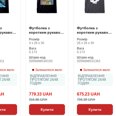
з
Футболка з
Футболка з
 рукавом
коротким рукавом
коротким рукавом
eam Up
Disney Rotten to
The Goonies Skull
Розмір
Розмір
ісекс
the Core Чорний
and Logo
4 x 26 x 30
26 x 26 x 30
Унісекс
Графітовий
Вага
Вага
0.173
0.173
Штрих-код
Штрих-код
811
5056688530150
5056688531362
ося мало
Залишилося мало
Залишилося мало
ЕННЯ
ВІДПРАВЛЕННЯ
ВІДПРАВЛЕННЯ
 24/48
ПРОТЯГОМ 24/48
ПРОТЯГОМ 24/48
ГОДИН
ГОДИН
AH
779.33 UAH
675.23 UAH
916.86 UAH
794.39 UAH
ити
Купити
Купити