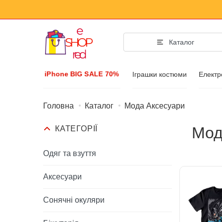
Каталог
iPhone BIG SALE 70%
Іграшки костюми
Електр
Головна
Каталог
Мода Аксесуари
Мода Аксе
Мод
КАТЕГОРІЇ
Одяг та взуття
Аксесуари
Одяг та взуття
Сонячні окуляри
Аксесуари
Біжутерія
Сонячні окуляри
Наручний годинн