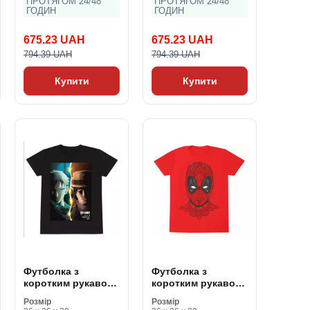
ПРОТЯГОМ 24/48
ПРОТЯГОМ 24/48
ГОДИН
ГОДИН
675.23 UAH
675.23 UAH
794.39 UAH
794.39 UAH
Купити
Купити
Футболка з
Футболка з
коротким рукавом
коротким рукавом
Spy X Family
Deadpool Tattoo
Розмір
Розмір
Spitscreen Чорний
Style Червоний