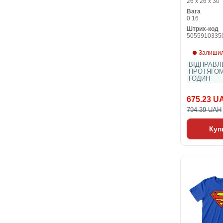
26 x 26 x 30
Вага
0.16
Штрих-код
5055910335
Залишил
ВІДПРАВЛ
ПРОТЯГОМ
ГОДИН
675.23 U
794.39 UAH
Куп