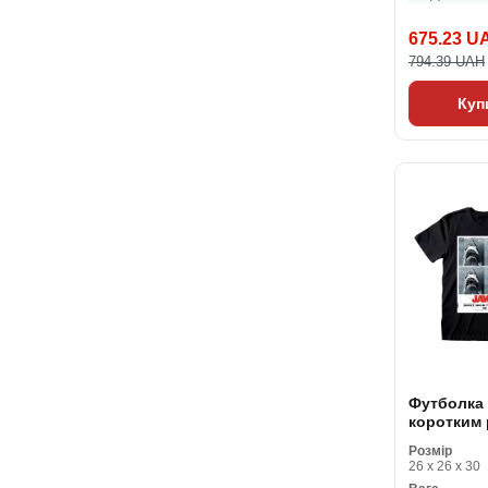
675.23 U
794.39 UAH
Куп
Футболка 
коротким
Jaws Don't
Розмір
The Water
26 x 26 x 30
Унісекс