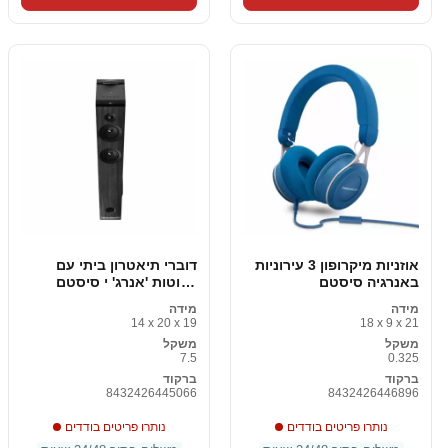
אוזניות מיקרופון 3 עירוניות
דוברי תיאטרון ביתי עם
באנרגיה סיסטם
בלוטות 'אנרג' י סיסטם
מגדל 7 445066 LED מיקרו
מידה
מידה
SD USB 100W שחור
14 x 20 x 19
18 x 9 x 21
משקל
משקל
7.5
0.325
ברקוד
ברקוד
8432426445066
8432426446896
נותרו פריטים בודדים
נותרו פריטים בודדים