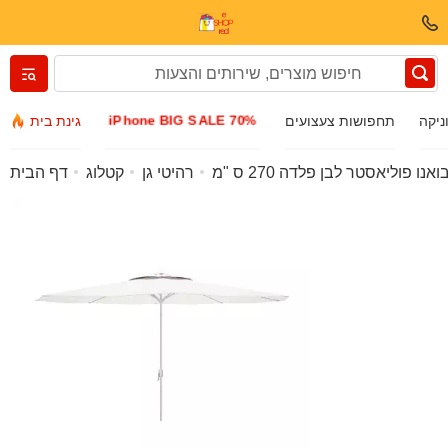
Вернуться назад
iPhone BIG SALE 70%
ניקה
תחפושות צעצועים
גינת בית
בגדים ונעליים
ו פוליאסטר לבן פלדה 270 ס "מ
רהיטי גן
קטלוג
דף הבית
אביזרים
משקפי שמש
תכשיטים
שעון יד