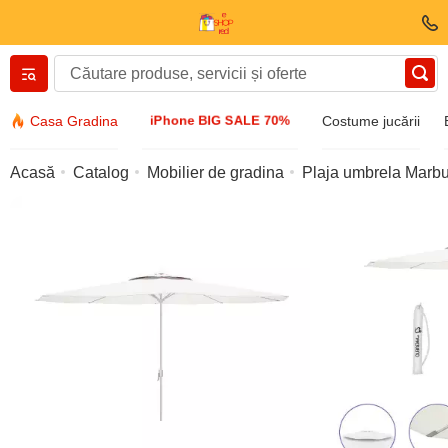
Вернуться назад
iPhone BIG SALE 70%
Casa Gradina
Costume jucării
Îmbrăcăminte și încălțăminte
Acasă
Catalog
Mobilier de gradina
Plaja umbrela Marbu
Accesorii
Ochelari de soare
Bijuterii
Ceas de mână