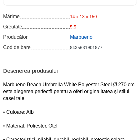
Mărime
14 x 13 x 150
Greutate
5.5
Producător
Marbueno
Cod de bare
8435631901877
Descrierea produsului
Marbueno Beach Umbrella White Polyester Steel Ø 270 cm
este alegerea perfectă pentru a oferi originalitatea și stilul
casei tale.
• Culoare: Alb
• Material: Poliester, Oțel
• Caracteristici: pliabil, durabil, reglabil, protectie solara