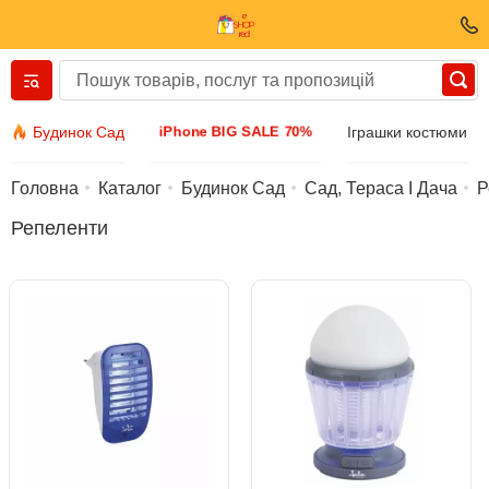
Вернуться назад
iPhone BIG SALE 70%
Будинок Сад
Іграшки костюми
Одяг та взуття
Головна
Каталог
Будинок Сад
Сад, Тераса І Дача
Р
Репеленти
Аксесуари
Сонячні окуляри
Біжутерія
Наручний годинник