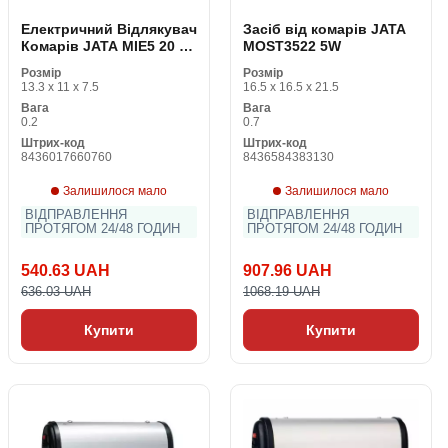
Електричний Відлякувач
Засіб від комарів JATA
Комарів JATA MIE5 20 m
MOST3522 5W
² 2W Білий Синій
Розмір
Розмір
13.3 x 11 x 7.5
16.5 x 16.5 x 21.5
Вага
Вага
0.2
0.7
Штрих-код
Штрих-код
8436017660760
8436584383130
Залишилося мало
Залишилося мало
ВІДПРАВЛЕННЯ
ВІДПРАВЛЕННЯ
ПРОТЯГОМ 24/48 ГОДИН
ПРОТЯГОМ 24/48 ГОДИН
540.63 UAH
907.96 UAH
636.03 UAH
1068.19 UAH
Купити
Купити