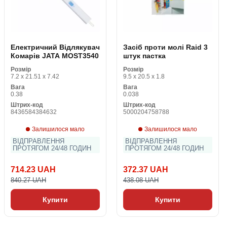
Електричний Відлякувач
Засіб проти молі Raid 3
Комарів JATA MOST3540
штук пастка
Розмір
Розмір
7.2 x 21.51 x 7.42
9.5 x 20.5 x 1.8
Вага
Вага
0.38
0.038
Штрих-код
Штрих-код
8436584384632
5000204758788
Залишилося мало
Залишилося мало
ВІДПРАВЛЕННЯ
ВІДПРАВЛЕННЯ
ПРОТЯГОМ 24/48 ГОДИН
ПРОТЯГОМ 24/48 ГОДИН
714.23 UAH
372.37 UAH
840.27 UAH
438.08 UAH
Купити
Купити