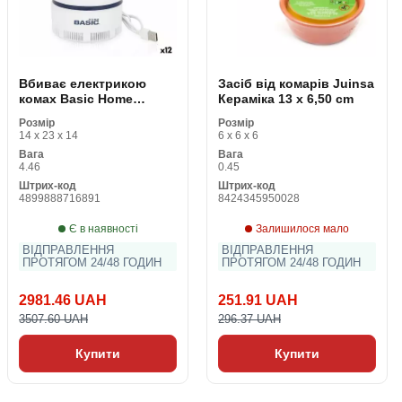
Вбиває електрикою
Засіб від комарів Juinsa
комах Basic Home
Кераміка 13 x 6,50 cm
Vórtice USB 5 W (12
Розмір
Розмір
штук)
14 x 23 x 14
6 x 6 x 6
Вага
Вага
4.46
0.45
Штрих-код
Штрих-код
4899888716891
8424345950028
Є в наявності
Залишилося мало
ВІДПРАВЛЕННЯ
ВІДПРАВЛЕННЯ
ПРОТЯГОМ 24/48 ГОДИН
ПРОТЯГОМ 24/48 ГОДИН
2981.46 UAH
251.91 UAH
3507.60 UAH
296.37 UAH
Купити
Купити