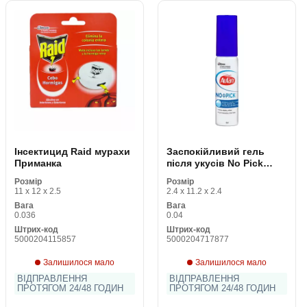
Інсектицид Raid мурахи
Заспокійливий гель
Приманка
після укусів No Pick
Autan Autan No Pick (25
Розмір
Розмір
ml) 25 ml
11 x 12 x 2.5
2.4 x 11.2 x 2.4
Вага
Вага
0.036
0.04
Штрих-код
Штрих-код
5000204115857
5000204717877
Залишилося мало
Залишилося мало
ВІДПРАВЛЕННЯ
ВІДПРАВЛЕННЯ
ПРОТЯГОМ 24/48 ГОДИН
ПРОТЯГОМ 24/48 ГОДИН