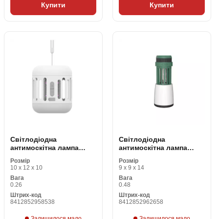
Купити
Купити
Світлодіодна
Світлодіодна
антимоскітна лампа
антимоскітна лампа
Coati IN410102 (2 штук)
Coati IN470101
Розмір
Розмір
10 x 12 x 10
9 x 9 x 14
Вага
Вага
0.26
0.48
Штрих-код
Штрих-код
8412852958538
8412852962658
Залишилося мало
Залишилося мало