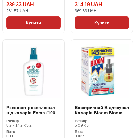
239.33 UAH
314.19 UAH
281.57 UAH
369.63 UAH
Купити
Купити
Репелент-розпилювач
Електричний Відлякувач
від комарів Ecran (100
Комарів Bloom Bloom
ml)
Zero Mosquitos 45 Ніч
Розмір
Розмір
8.9 x 14.9 x 5.2
6 x 9 x 5
Вага
Вага
0.11
0.037