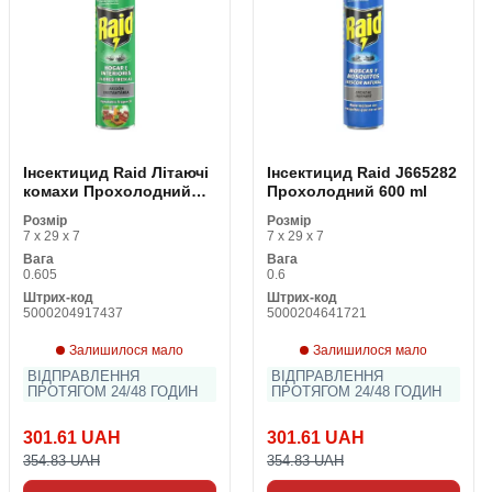
Інсектицид Raid Літаючі
Інсектицид Raid J665282
комахи Прохолодний
Прохолодний 600 ml
(600 ml)
Розмір
Розмір
7 x 29 x 7
7 x 29 x 7
Вага
Вага
0.605
0.6
Штрих-код
Штрих-код
5000204917437
5000204641721
Залишилося мало
Залишилося мало
ВІДПРАВЛЕННЯ
ВІДПРАВЛЕННЯ
ПРОТЯГОМ 24/48 ГОДИН
ПРОТЯГОМ 24/48 ГОДИН
301.61 UAH
301.61 UAH
354.83 UAH
354.83 UAH