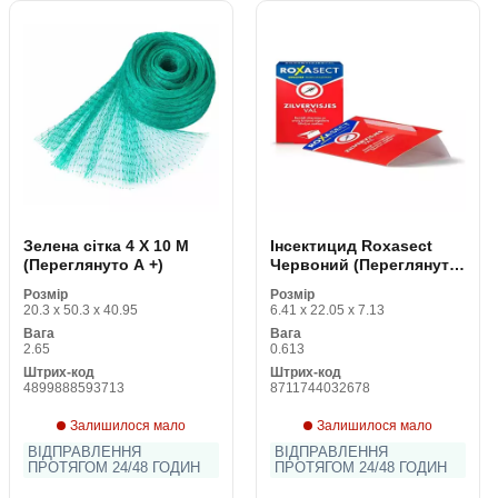
Зелена сітка 4 X 10 M
Інсектицид Roxasect
(Переглянуто A +)
Червоний (Переглянуто
A +)
Розмір
Розмір
20.3 x 50.3 x 40.95
6.41 x 22.05 x 7.13
Вага
Вага
2.65
0.613
Штрих-код
Штрих-код
4899888593713
8711744032678
Залишилося мало
Залишилося мало
ВІДПРАВЛЕННЯ
ВІДПРАВЛЕННЯ
ПРОТЯГОМ 24/48 ГОДИН
ПРОТЯГОМ 24/48 ГОДИН