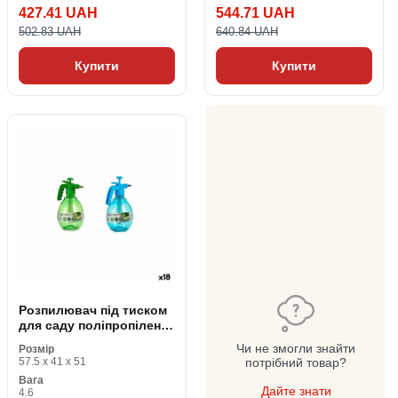
427.41 UAH
544.71 UAH
502.83 UAH
640.84 UAH
Купити
Купити
Розпилювач під тиском
для саду поліпропілен
1,5 L (18 штук)
Чи не змогли знайти
Розмір
57.5 x 41 x 51
потрібний товар?
Вага
Дайте знати
4.6