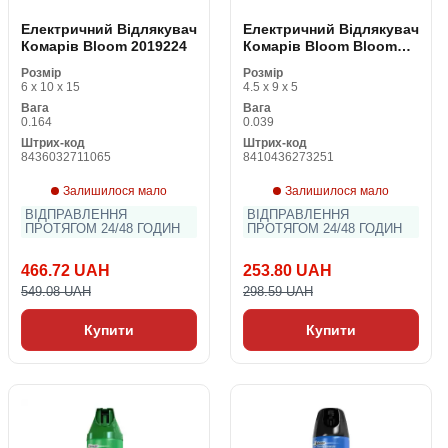
Електричний Відлякувач
Електричний Відлякувач
Комарів Bloom 2019224
Комарів Bloom Bloom
Max Moscas Mosquitos
Розмір
Розмір
45 Ніч 1 штук 18 ml
6 x 10 x 15
4.5 x 9 x 5
Вага
Вага
0.164
0.039
Штрих-код
Штрих-код
8436032711065
8410436273251
Залишилося мало
Залишилося мало
ВІДПРАВЛЕННЯ
ВІДПРАВЛЕННЯ
ПРОТЯГОМ 24/48 ГОДИН
ПРОТЯГОМ 24/48 ГОДИН
466.72 UAH
253.80 UAH
549.08 UAH
298.59 UAH
Купити
Купити