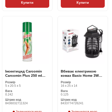
Купити
Купити
Інсектицид Carcomin
Вбиває електрикою
Carcomin Plus 250 ml
комах Basic Home 3W
(250 ml)
220 V (16 x 14 x 24 cm)
Розмір
Розмір
5 x 20.5 x 5
16 x 25 x 14
Вага
Вага
0.242
0.125
Штрих-код
Штрих-код
8436032711324
8433774726241
Залишилося мало
Залишилося мало