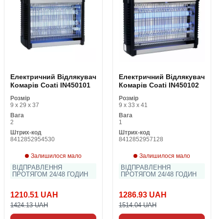
Електричний Відлякувач
Електричний Відлякувач
Комарів Coati IN450101
Комарів Coati IN450102
Розмір
Розмір
9 x 29 x 37
9 x 33 x 41
Вага
Вага
2
1
Штрих-код
Штрих-код
8412852954530
8412852957128
Залишилося мало
Залишилося мало
ВІДПРАВЛЕННЯ
ВІДПРАВЛЕННЯ
ПРОТЯГОМ 24/48 ГОДИН
ПРОТЯГОМ 24/48 ГОДИН
1210.51 UAH
1286.93 UAH
1424.13 UAH
1514.04 UAH