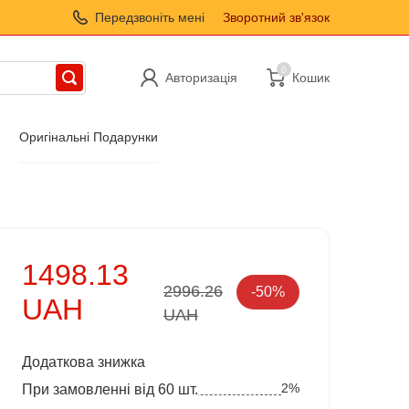
Передзвоніть мені
Зворотний зв'язок
0
Авторизація
Кошик
Оригінальні Подарунки
1498.13
2996.26
-50%
UAH
UAH
Додаткова знижка
2%
При замовленні від 60 шт.