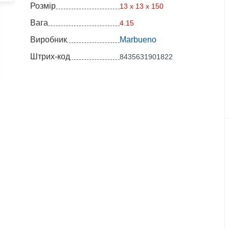
Розмір
13 x 13 x 150
Вага
4.15
Виробник
Marbueno
Штрих-код
8435631901822