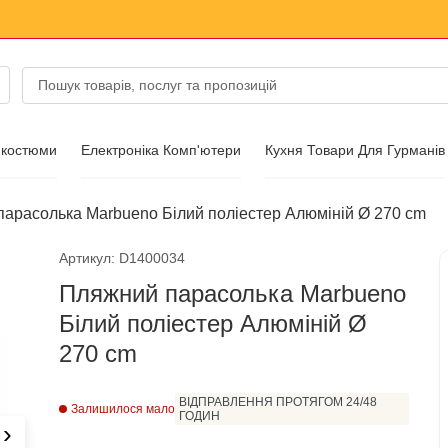
 костюми
Електроніка Комп'ютери
Кухня Товари Для Гурманів
арасолька Marbueno Білий поліестер Алюміній Ø 270 cm
суари
Артикул: D1400034
Пляжний парасолька Marbueno
Білий поліестер Алюміній Ø
270 cm
ВІДПРАВЛЕННЯ ПРОТЯГОМ 24/48
ик
Залишилося мало
ГОДИН
›