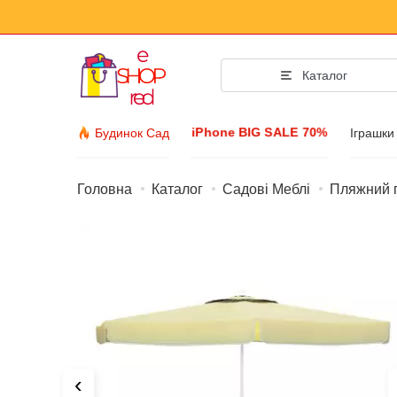
Каталог
iPhone BIG SALE 70%
Будинок Сад
Іграшки
Головна
Каталог
Садові Меблі
Пляжний п
Мода Аксе
Одяг та взуття
Аксесуари
Сонячні окуляри
Біжутерія
Наручний годинн
‹