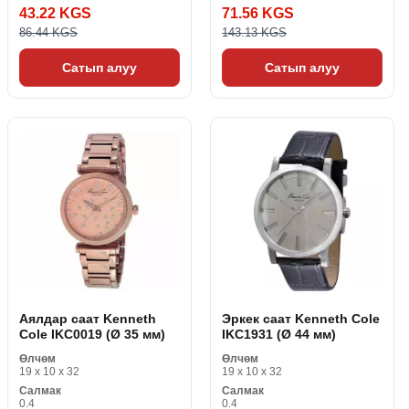
43.22 KGS
71.56 KGS
86.44 KGS
143.13 KGS
Сатып алуу
Сатып алуу
Аялдар саат Kenneth
Эркек саат Kenneth Cole
Cole IKC0019 (Ø 35 мм)
IKC1931 (Ø 44 мм)
Өлчөм
Өлчөм
19 x 10 x 32
19 x 10 x 32
Салмак
Салмак
0.4
0.4