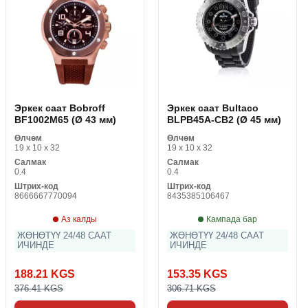
Эркек саат Bobroff
Эркек саат Bultaco
BF1002M65 (Ø 43 мм)
BLPB45A-CB2 (Ø 45 мм)
Өлчөм
Өлчөм
19 x 10 x 32
19 x 10 x 32
Салмак
Салмак
0.4
0.4
Штрих-код
Штрих-код
8666667770094
8435385106467
Аз калды
Кампада бар
ЖӨНӨТҮҮ 24/48 СААТ
ЖӨНӨТҮҮ 24/48 СААТ
ИЧИНДЕ
ИЧИНДЕ
188.21 KGS
153.35 KGS
376.41 KGS
306.71 KGS