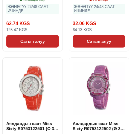
ЖӨНӨТҮҮ 24/48 СААТ
ЖӨНӨТҮҮ 24/48 СААТ
ИЧИНДЕ
ИЧИНДЕ
62.74 KGS
32.06 KGS
125.47 KGS
64.13 KGS
Сатып алуу
Сатып алуу
Аялдардын саат Miss
Аялдардын саат Miss
Sixty R0753122501 (Ø 39
Sixty R0753122502 (Ø 39
мм)
мм)