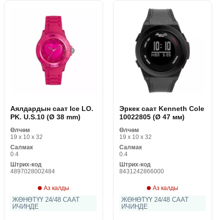
Аялдардын саат Ice LO.
Эркек саат Kenneth Cole
PK. U.S.10 (Ø 38 mm)
10022805 (Ø 47 мм)
Өлчөм
Өлчөм
19 x 10 x 32
19 x 10 x 32
Салмак
Салмак
0.4
0.4
Штрих-код
Штрих-код
4897028002484
8431242866000
Аз калды
Аз калды
ЖӨНӨТҮҮ 24/48 СААТ
ЖӨНӨТҮҮ 24/48 СААТ
ИЧИНДЕ
ИЧИНДЕ