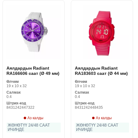
Аялдардын Radiant
Аялдардын Radiant
RA166606 саат (Ø 49 мм)
RA183603 саат (Ø 44 мм)
Өлчөм
Өлчөм
19 x 10 x 32
19 x 10 x 32
Салмак
Салмак
0.4
0.4
Штрих-код
Штрих-код
8431242447322
8431242448435
Аз калды
Аз калды
ЖӨНӨТҮҮ 24/48 СААТ
ЖӨНӨТҮҮ 24/48 СААТ
ИЧИНДЕ
ИЧИНДЕ