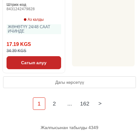
Штрих-код
8431242479828
Аз калды
ЖӨНӨТҮҮ 24/48 СААТ
ИЧИНДЕ
17.19 KGS
34.39 KGS
Сатып алуу
Дагы көрсөтүү
1
2
...
162
>
Жалпысынан табылды 4349