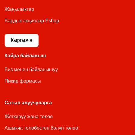
Жаңылыктар
Бардык акциялар Eshop
Кыргызча
Кайра байланыш
Биз менен байланышуу
Пикир формасы
Сатып алуучуларга
Жеткирүү жана төлөө
Ашыкча төлөбөстөн бөлүп төлөө