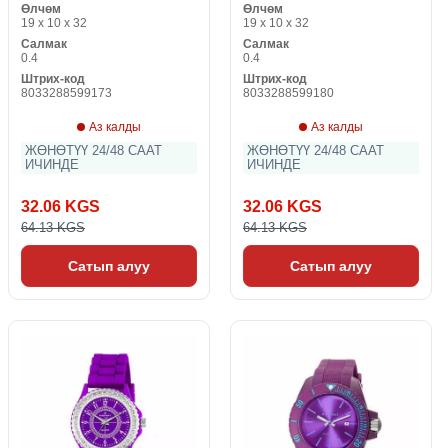
Өлчөм
Өлчөм
19 x 10 x 32
19 x 10 x 32
Салмак
Салмак
0.4
0.4
Штрих-код
Штрих-код
8033288599173
8033288599180
Аз калды
Аз калды
ЖӨНӨТҮҮ 24/48 СААТ
ЖӨНӨТҮҮ 24/48 СААТ
ИЧИНДЕ
ИЧИНДЕ
32.06 KGS
32.06 KGS
64.13 KGS
64.13 KGS
Сатып алуу
Сатып алуу