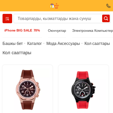
Вернуться назад
iPhone BIG SALE 70%
Оюнчуктар
Электроника Компьюте
Кийим-кече жана бут кийим
Башкы бет
Каталог
Мода Аксессуары
Кол сааттары
Кол сааттары
Аксессуарлар
Күн көз айнек
Бижутерия
Кол сааттары