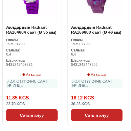
Аялдардын Radiant
Аялдардын Radiant
RA104604 саат (Ø 35 мм)
RA166603 саат (Ø 46 мм)
Өлчөм
Өлчөм
19 x 10 x 32
19 x 10 x 32
Салмак
Салмак
0.4
0.4
Штрих-код
Штрих-код
8431242403731
8431242447292
Аз калды
Аз калды
ЖӨНӨТҮҮ 24/48 СААТ
ЖӨНӨТҮҮ 24/48 СААТ
ИЧИНДЕ
ИЧИНДЕ
11.85 KGS
18.12 KGS
23.70 KGS
36.25 KGS
Сатып алуу
Сатып алуу