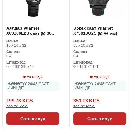
Аялдар Vuarnet
Эркек саат Vuarnet
X69106L2S саат (Ø 36
X79013G2S (Ø 44 мм)
мм)
Өлчөм
Өлчөм
19 x 10 x 32
19 x 10 x 32
Салмак
Салмак
0.4
0.4
Штрих-код
Штрих-код
0091661399749
0091661414916
Аз калды
Аз калды
ЖӨНӨТҮҮ 24/48 СААТ
ЖӨНӨТҮҮ 24/48 СААТ
ИЧИНДЕ
ИЧИНДЕ
199.78 KGS
353.13 KGS
399.56 KGS
706.26 KGS
Сатып алуу
Сатып алуу