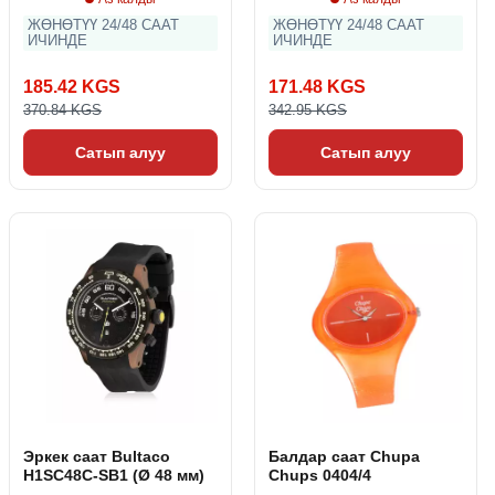
ЖӨНӨТҮҮ 24/48 СААТ
ЖӨНӨТҮҮ 24/48 СААТ
ИЧИНДЕ
ИЧИНДЕ
185.42 KGS
171.48 KGS
370.84 KGS
342.95 KGS
Сатып алуу
Сатып алуу
Эркек саат Bultaco
Балдар саат Chupa
H1SC48C-SB1 (Ø 48 мм)
Chups 0404/4