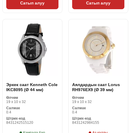
Сатып алуу
Сатып алуу
Эркек саат Kenneth Cole
Аялдардын саат Lorus
IKC8095 (Ø 44 мм)
RH976EX9 (Ø 39 мм)
Өлчөм
Өлчөм
19 x 10 x 32
19 x 10 x 32
Салмак
Салмак
0.4
0.4
Штрих-код
Штрих-код
8431242515120
8431242984155
Кампада бар
Аз калды