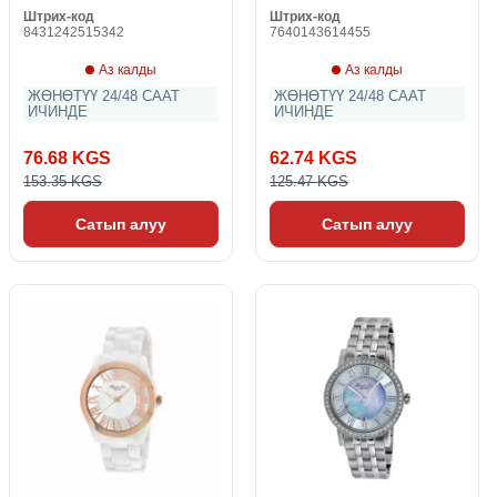
Штрих-код
Штрих-код
8431242515342
7640143614455
Аз калды
Аз калды
ЖӨНӨТҮҮ 24/48 СААТ
ЖӨНӨТҮҮ 24/48 СААТ
ИЧИНДЕ
ИЧИНДЕ
76.68 KGS
62.74 KGS
153.35 KGS
125.47 KGS
Сатып алуу
Сатып алуу