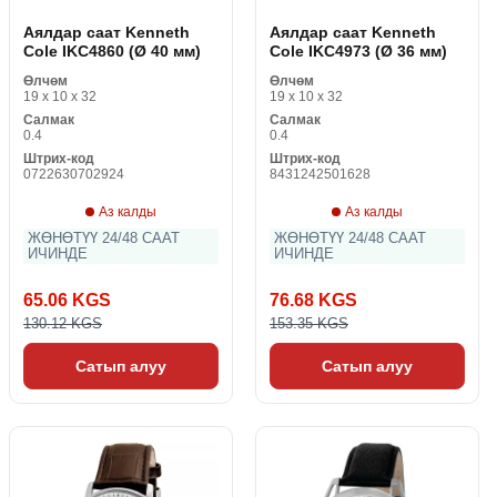
Аялдар саат Kenneth
Аялдар саат Kenneth
Cole IKC4860 (Ø 40 мм)
Cole IKC4973 (Ø 36 мм)
Өлчөм
Өлчөм
19 x 10 x 32
19 x 10 x 32
Салмак
Салмак
0.4
0.4
Штрих-код
Штрих-код
0722630702924
8431242501628
Аз калды
Аз калды
ЖӨНӨТҮҮ 24/48 СААТ
ЖӨНӨТҮҮ 24/48 СААТ
ИЧИНДЕ
ИЧИНДЕ
65.06 KGS
76.68 KGS
130.12 KGS
153.35 KGS
Сатып алуу
Сатып алуу