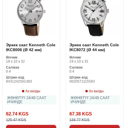
Эркек саат Kenneth Cole
Эркек саат Kenneth Cole
IKC8006 (Ø 42 мм)
IKC8072 (Ø 44 мм)
Өлчөм
Өлчөм
19 x 10 x 32
19 x 10 x 32
Салмак
Салмак
0.4
0.4
Штрих-код
Штрих-код
8431242501383
0020571115583
Аз калды
Аз калды
ЖӨНӨТҮҮ 24/48 СААТ
ЖӨНӨТҮҮ 24/48 СААТ
ИЧИНДЕ
ИЧИНДЕ
62.74 KGS
67.38 KGS
125.47 KGS
134.77 KGS