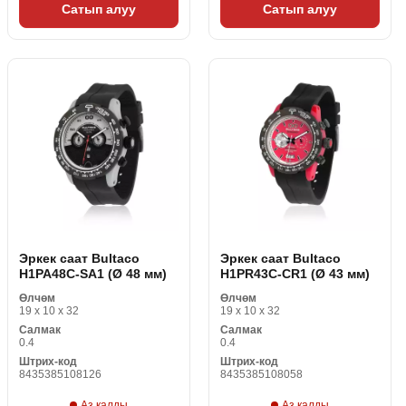
Сатып алуу
Сатып алуу
Эркек саат Bultaco
Эркек саат Bultaco
H1PA48C-SA1 (Ø 48 мм)
H1PR43C-CR1 (Ø 43 мм)
Өлчөм
Өлчөм
19 x 10 x 32
19 x 10 x 32
Салмак
Салмак
0.4
0.4
Штрих-код
Штрих-код
8435385108126
8435385108058
Аз калды
Аз калды