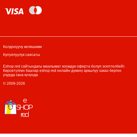
Колдонуучу келишими
Купуялуулук саясаты
Eshop.red сайтындагы маалымат коомдук оферта болуп эсептелбейт.
Көрсөтүлгөн баалар eshop.red онлайн-дүкөнү аркылуу заказ берген
учурда гана күчүндө.
© 2009-2026