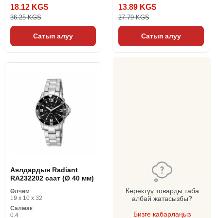
18.12 KGS
13.89 KGS
36.25 KGS
27.79 KGS
Сатып алуу
Сатып алуу
Аялдардын Radiant
RA232202 саат (Ø 40 мм)
Керектүү товарды таба
Өлчөм
19 x 10 x 32
албай жатасызбы?
Салмак
Бизге кабарлаңыз
0.4