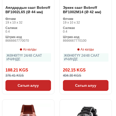
Аялдардын саат Bobroff
Эркек саат Bobroff
BF1002L65 (Ø 44 мм)
BF1002M14 (Ø 42 мм)
Өлчөм
Өлчөм
19 x 10 x 32
19 x 10 x 32
Салмак
Салмак
0.4
0.4
Штрих-код
Штрих-код
8666667770070
8666667770100
Аз калды
Аз калды
ЖӨНӨТҮҮ 24/48 СААТ
ЖӨНӨТҮҮ 24/48 СААТ
ИЧИНДЕ
ИЧИНДЕ
188.21 KGS
202.15 KGS
376.41 KGS
404.30 KGS
Сатып алуу
Сатып алуу