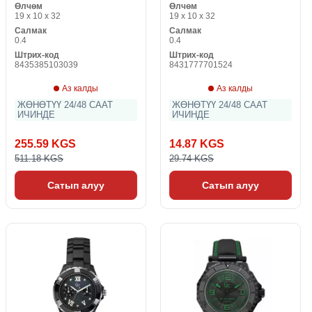
Өлчөм
Өлчөм
19 x 10 x 32
19 x 10 x 32
Салмак
Салмак
0.4
0.4
Штрих-код
Штрих-код
8435385103039
8431777701524
Аз калды
Аз калды
ЖӨНӨТҮҮ 24/48 СААТ
ЖӨНӨТҮҮ 24/48 СААТ
ИЧИНДЕ
ИЧИНДЕ
255.59 KGS
14.87 KGS
511.18 KGS
29.74 KGS
Сатып алуу
Сатып алуу