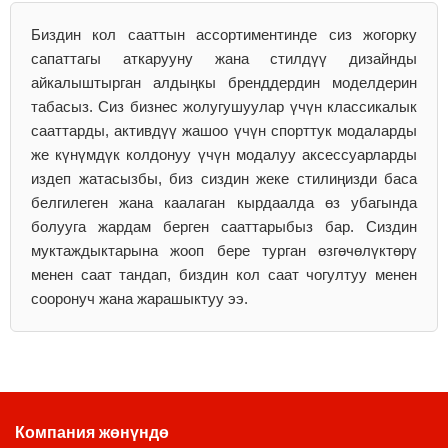
Биздин кол сааттын ассортиментинде сиз жогорку
сапаттагы аткарууну жана стилдүү дизайнды
айкалыштырган алдыңкы бренддердин моделдерин
табасыз. Сиз бизнес жолугушуулар үчүн классикалык
сааттарды, активдүү жашоо үчүн спорттук модаларды
же күнүмдүк колдонуу үчүн модалуу аксессуарларды
издеп жатасызбы, биз сиздин жеке стилиңизди баса
белгилеген жана каалаган кырдаалда өз убагында
болууга жардам берген сааттарыбыз бар. Сиздин
муктаждыктарына жооп бере турган өзгөчөлүктөрү
менен саат тандап, биздин кол саат чогултуу менен
сооронуч жана жарашыктуу ээ.
Компания жөнүндө