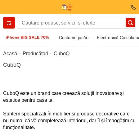
Вернуться назад
iPhone BIG SALE 70%
Costume jucării
Electronică Calculato
Îmbrăcăminte și încălțăminte
Acasă
Producători
CuboQ
CuboQ
Accesorii
Ochelari de soare
CuboQ este un brand care creează soluții inovatoare și
estetice pentru casa ta.
Bijuterii
Suntem specializați în mobilier și produse decorative care
nu numai că vă completează interiorul, dar îl și îmbogățim cu
Ceas de mână
funcționalitate.