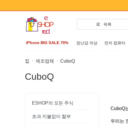
목록
iPhone BIG SALE 70%
장난감 의상
전자 컴퓨터
집
제조업체
CuboQ
패션 액세
CuboQ
의류 및 신발
액세서리
선글라스
ESHOP의 모든 주식
보석
Cubo
초과 지불없이 할부
손목 시계
우리는 