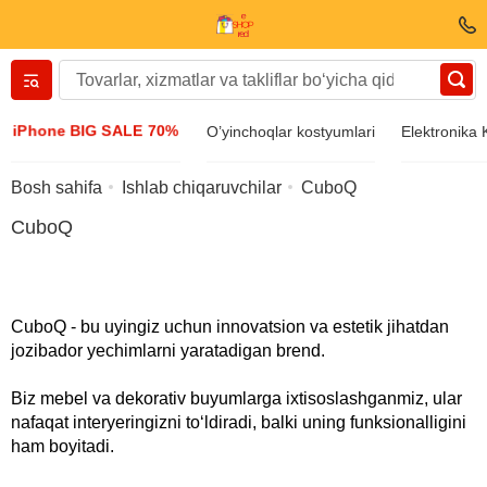
Вернуться назад
iPhone BIG SALE 70%
O’yinchoqlar kostyumlari
Elektronika
Kiyim va poyabzal
Bosh sahifa
Ishlab chiqaruvchilar
CuboQ
CuboQ
Aksessuarlar
Quyosh ko’zoynagi
CuboQ - bu uyingiz uchun innovatsion va estetik jihatdan
jozibador yechimlarni yaratadigan brend.
Bijuteriya
Biz mebel va dekorativ buyumlarga ixtisoslashganmiz, ular
nafaqat interyeringizni toʻldiradi, balki uning funksionalligini
Qo’l soatlari
ham boyitadi.