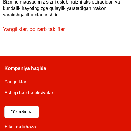
Bizning maqsadimiz sizni uslubingizni aks ettiradigan va
kundalik hayotingizga qulaylik yaratadigan makon
yaratishga ilhomlantirishdir.
Yangiliklar, dolzarb takliflar
Kompaniya haqida
Yangiliklar
Eshop barcha aksiyalari
Oʻzbekcha
Fikr-mulohaza