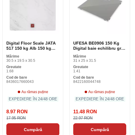
Digital Floor Scale JATA
UFESA BE0906 150 Kg
517 150 kg Alb 150 kg
Digital baie echilibru gri
Baterii x 2
sticlă
Mărime
Mărime
30.5 x 19.5 x 30.5
31 x 25 x 31.5
Greutate
Greutate
1.68
1.41
Cod de bare
Cod de bare
8436017660043
8422160044748
Au rămas puține
Au rămas puține
EXPEDIERE ÎN 24/48 ORE
EXPEDIERE ÎN 24/48 ORE
8.97 RON
11.48 RON
17.95 RON
22.97 RON
Cumpără
Cumpără