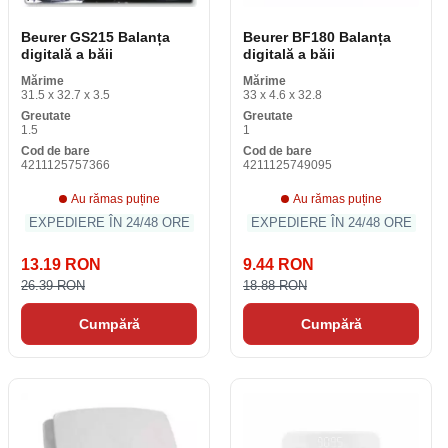
Beurer GS215 Balanța
Beurer BF180 Balanța
digitală a băii
digitală a băii
Mărime
Mărime
31.5 x 32.7 x 3.5
33 x 4.6 x 32.8
Greutate
Greutate
1.5
1
Cod de bare
Cod de bare
4211125757366
4211125749095
Au rămas puține
Au rămas puține
EXPEDIERE ÎN 24/48 ORE
EXPEDIERE ÎN 24/48 ORE
13.19 RON
9.44 RON
26.39 RON
18.88 RON
Cumpără
Cumpără