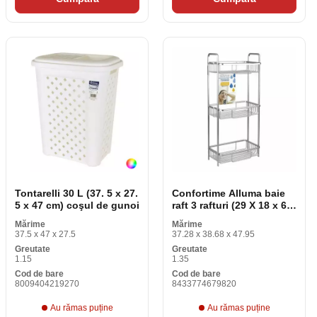
Tontarelli 30 L (37. 5 x 27.
Confortime Alluma baie
5 x 47 cm) coşul de gunoi
raft 3 rafturi (29 X 18 x 65.
5 cm)
Mărime
Mărime
37.5 x 47 x 27.5
37.28 x 38.68 x 47.95
Greutate
Greutate
1.15
1.35
Cod de bare
Cod de bare
8009404219270
8433774679820
Au rămas puține
Au rămas puține