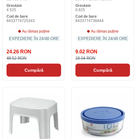
Greutate
Greutate
4.525
0.825
Cod de bare
Cod de bare
8433774725343
8433774736844
Au rămas puține
Au rămas puține
EXPEDIERE ÎN 24/48 ORE
EXPEDIERE ÎN 24/48 ORE
24.26 RON
9.02 RON
48.52 RON
18.04 RON
Cumpără
Cumpără