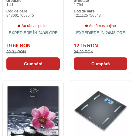
Greutate
Greutate
1.41
1.794
Cod de bare
Cod de bare
8436017658545
4211125756543
Au rămas puține
Au rămas puține
EXPEDIERE ÎN 24/48 ORE
EXPEDIERE ÎN 24/48 ORE
19.66 RON
12.15 RON
39.31 RON
24.29 RON
Cumpără
Cumpără