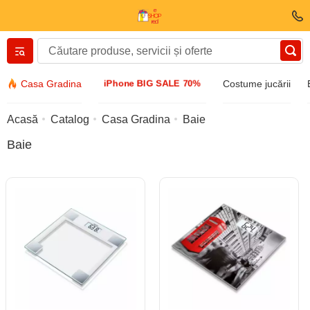
Вернуться назад
iPhone BIG SALE 70%
Casa Gradina
Costume jucării
Îmbrăcăminte și încălțăminte
Acasă
Catalog
Casa Gradina
Baie
Baie
Accesorii
Ochelari de soare
Bijuterii
Ceas de mână