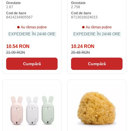
Greutate
Greutate
1.67
2.758
Cod de bare
Cod de bare
8414234905567
8713016024015
Au rămas puține
Au rămas puține
EXPEDIERE ÎN 24/48 ORE
EXPEDIERE ÎN 24/48 ORE
10.54 RON
10.24 RON
21.09 RON
20.48 RON
Cumpără
Cumpără