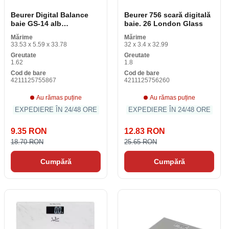
Beurer Digital Balance
Beurer 756 scară digitală
baie GS-14 alb
baie. 26 London Glass
transparent
Mărime
Mărime
33.53 x 5.59 x 33.78
32 x 3.4 x 32.99
Greutate
Greutate
1.62
1.8
Cod de bare
Cod de bare
4211125755867
4211125756260
Au rămas puține
Au rămas puține
EXPEDIERE ÎN 24/48 ORE
EXPEDIERE ÎN 24/48 ORE
9.35 RON
12.83 RON
18.70 RON
25.65 RON
Cumpără
Cumpără