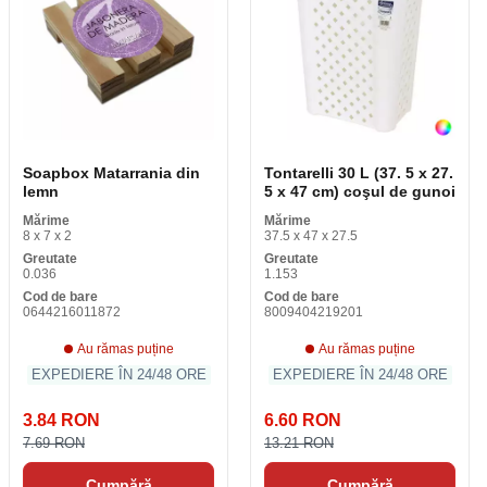
Soapbox Matarrania din
Tontarelli 30 L (37. 5 x 27.
lemn
5 x 47 cm) coşul de gunoi
Mărime
Mărime
8 x 7 x 2
37.5 x 47 x 27.5
Greutate
Greutate
0.036
1.153
Cod de bare
Cod de bare
0644216011872
8009404219201
Au rămas puține
Au rămas puține
EXPEDIERE ÎN 24/48 ORE
EXPEDIERE ÎN 24/48 ORE
3.84 RON
6.60 RON
7.69 RON
13.21 RON
Cumpără
Cumpără