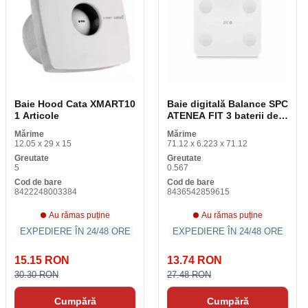
Baie Hood Cata XMART10
Baie digitală Balance SPC
1 Articole
ATENEA FIT 3 baterii de
sticlă albă x 3
Mărime
Mărime
12.05 x 29 x 15
71.12 x 6.223 x 71.12
Greutate
Greutate
5
0.567
Cod de bare
Cod de bare
8422248003384
8436542859615
Au rămas puține
Au rămas puține
EXPEDIERE ÎN 24/48 ORE
EXPEDIERE ÎN 24/48 ORE
15.15 RON
13.74 RON
30.30 RON
27.48 RON
Cumpără
Cumpără