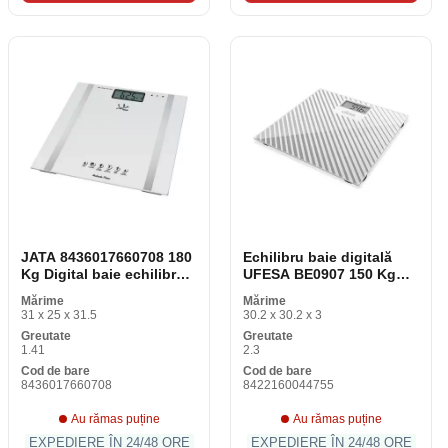
JATA 8436017660708 180
Echilibru baie digitală
Kg Digital baie echilibru
UFESA BE0907 150 Kg
oțel alb
Oțel inoxidabil 29 x 28 cm
Mărime
Mărime
31 x 25 x 31.5
30.2 x 30.2 x 3
Greutate
Greutate
1.41
2.3
Cod de bare
Cod de bare
8436017660708
8422160044755
Au rămas puține
Au rămas puține
EXPEDIERE ÎN 24/48 ORE
EXPEDIERE ÎN 24/48 ORE