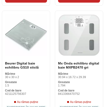
Beurer Digital baie
Mx Onda echilibru digital
echilibru GS10 sticlă
baie MXPB2470 gri
Mărime
Mărime
30 x 30 x 2
30.94 x 16.72 x 29.39
Greutate
Greutate
1.5
1.794
Cod de bare
Cod de bare
4211125756307
8413366470752
Au rămas puține
Au rămas puține