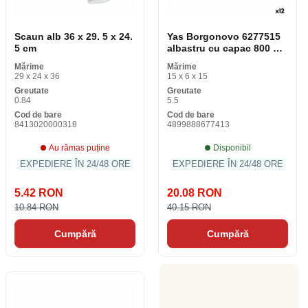
Scaun alb 36 x 29. 5 x 24.
Yas Borgonovo 6277515
5 cm
albastru cu capac 800 ml
(15 cm)
Mărime
Mărime
29 x 24 x 36
15 x 6 x 15
Greutate
Greutate
0.84
5.5
Cod de bare
Cod de bare
8413020000318
4899888677413
Au rămas puține
Disponibil
EXPEDIERE ÎN 24/48 ORE
EXPEDIERE ÎN 24/48 ORE
5.42 RON
20.08 RON
10.84 RON
40.15 RON
Cumpără
Cumpără