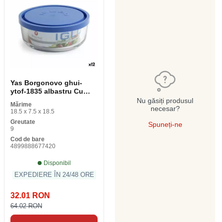
Yas Borgonovo ghui-
ytof-1835 albastru Cu
acoperire 1. 47 L (18 cm)
Nu găsiți produsul
Mărime
necesar?
18.5 x 7.5 x 18.5
Greutate
Spuneți-ne
9
Cod de bare
4899888677420
Disponibil
EXPEDIERE ÎN 24/48 ORE
32.01 RON
64.02 RON