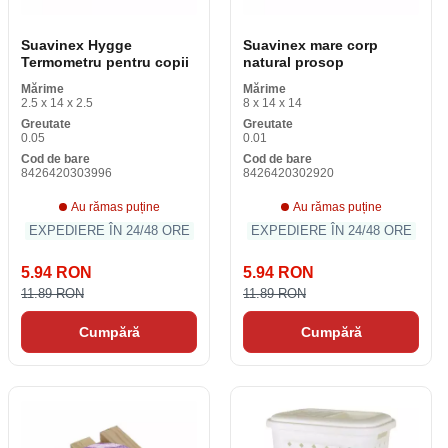
Suavinex Hygge
Suavinex mare corp
Termometru pentru copii
natural prosop
Mărime
Mărime
2.5 x 14 x 2.5
8 x 14 x 14
Greutate
Greutate
0.05
0.01
Cod de bare
Cod de bare
8426420303996
8426420302920
Au rămas puține
Au rămas puține
EXPEDIERE ÎN 24/48 ORE
EXPEDIERE ÎN 24/48 ORE
5.94 RON
5.94 RON
11.89 RON
11.89 RON
Cumpără
Cumpără