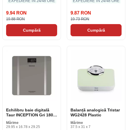
EXPEDIERE ÎN 24/48 ORE
EXPEDIERE ÎN 24/48 ORE
9.94 RON
9.87 RON
19.88 RON
19.73 RON
Cumpără
Cumpără
Echilibru baie digitală
Balanță analogică Tristar
Taur INCEPTION Gri 180
WG2428 Plastic
kg
Mărime
Mărime
29.95 x 16.78 x 29.25
37.5 x 31 x 7