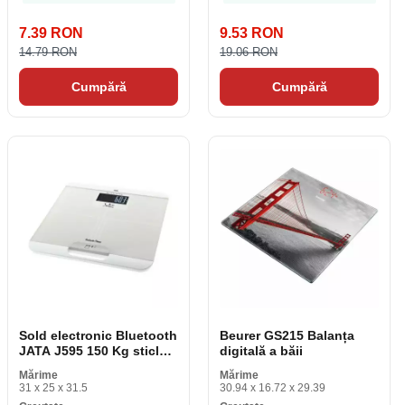
7.39 RON
9.53 RON
14.79 RON
19.06 RON
Cumpără
Cumpără
Sold electronic Bluetooth
Beurer GS215 Balanța
JATA J595 150 Kg sticlă
digitală a băii
albă
Mărime
Mărime
31 x 25 x 31.5
30.94 x 16.72 x 29.39