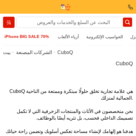
Вернуться назад
iPhone BIG SALE 70%
زل
الحواسيب الإلكترونية
أزياء الألعاب
الملابس والأحذية
CuboQ
الشركات المصنعة
بيت
CuboQ
ملحقات
نظارات شمسية
CuboQ هي علامة تجارية تخلق حلولًا مبتكرة وممتعة من الناحية
الجمالية لمنزلك.
مجوهرات
نحن متخصصون في الأثاث والمنتجات الزخرفية التي لا تكمل
تصميمك الداخلي فحسب، بل تثريه أيضًا بالوظائف.
ساعة اليد
هدفنا هو إلهامك لإنشاء مساحة تعكس أسلوبك وتضمن راحة حياتك