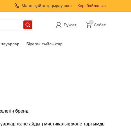
Маған қайта қоңырау шал
Кері байланыс
0
Рұқсат
Себет
н тауарлар
Бірегей сыйлықтар
келетін бренд.
ссуарлар және айдың мистикалық және тартымды