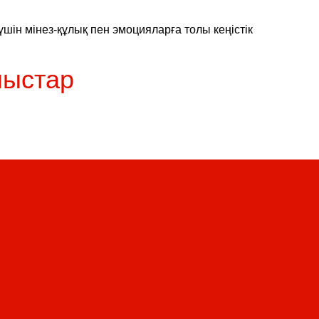
үшін мінез-құлық пен эмоцияларға толы кеңістік
ныстар