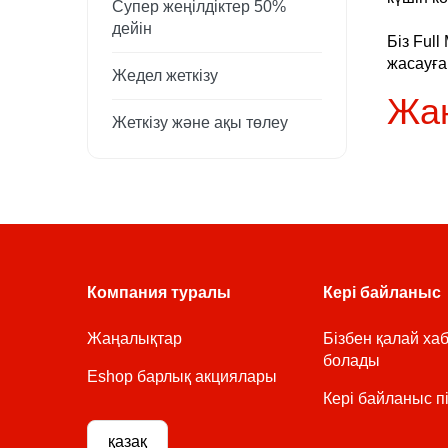
Супер жеңілдіктер 50%
дейін
Біз Ful
жасауға
Жедел жеткізу
Жаң
Жеткізу және ақы төлеу
Компания туралы
Кері байланыс
Жаңалықтар
Бізбен қалай ха
болады
Eshop барлық акциялары
Кері байланыс пі
қазақ