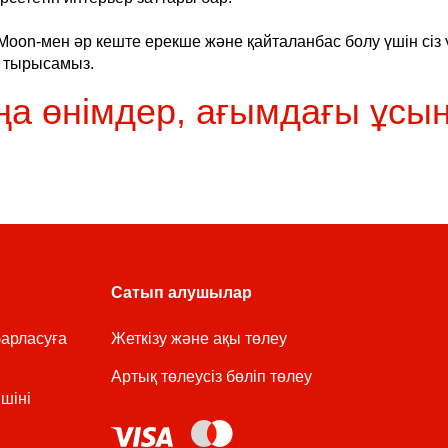
l Moon-мен әр кеште ерекше және қайталанбас болу үшін сіз 
 тырысамыз.
а өнімдер, ағымдағы ұсы
Сатып алушылар
барласуға
Жеткізу және ақы төлеу
Артық төлеусіз бөліп төлеу
шіні