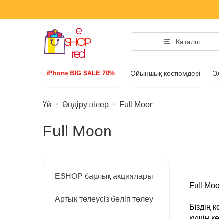
Каталог
iPhone BIG SALE 70%
Ойыншық костюмдері
Э
Үй
Өндірушілер
Full Moon
Сән аксесс
Full Moon
Киім және аяқ ки
Аксессуарлар
Күн көзілдірігі
ESHOP барлық акциялары
Бижутерия
Full Mo
Артық төлеусіз бөліп төлеу
Қол сағаттары
Біздің 
күшін к