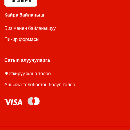
Кыргызча
Кайра байланыш
Биз менен байланышуу
Пикир формасы
Сатып алуучуларга
Жеткирүү жана төлөө
Ашыкча төлөбөстөн бөлүп төлөө