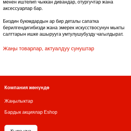
менен иштелип чыккан дивандар, отургучтар жана
аксессуарлар бар.
Биздин буюмдардын ар бир деталы сапатка
берилгендигибизди жана эмерек искусствосунун мыкты
салттарын ишке ашырууга умтулушубузду чагылдырат.
Жаңы товарлар, актуалдуу сунуштар
Компания жөнүндө
Жаңылыктар
Бардык акциялар Eshop