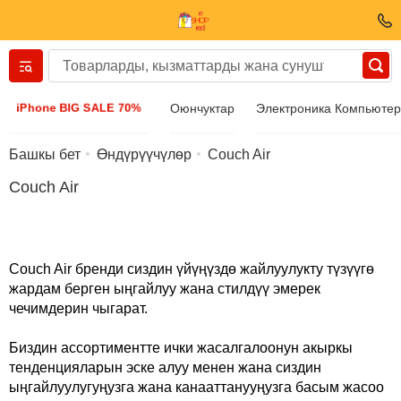
Вернуться назад
iPhone BIG SALE 70%
Оюнчуктар
Электроника Компьюте
Кийим-кече жана бут кийим
Башкы бет
Өндүрүүчүлөр
Couch Air
Couch Air
Аксессуарлар
Күн көз айнек
Couch Air бренди сиздин үйүңүздө жайлуулукту түзүүгө
жардам берген ыңгайлуу жана стилдүү эмерек
Бижутерия
чечимдерин чыгарат.
Биздин ассортиментте ички жасалгалоонун акыркы
Кол сааттары
тенденцияларын эске алуу менен жана сиздин
ыңгайлуулугуңузга жана канааттанууңузга басым жасоо