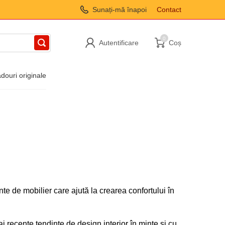
Sunați-mă înapoi
Contact
0
Autentificare
Coș
douri originale
te de mobilier care ajută la crearea confortului în
 recente tendințe de design interior în minte și cu