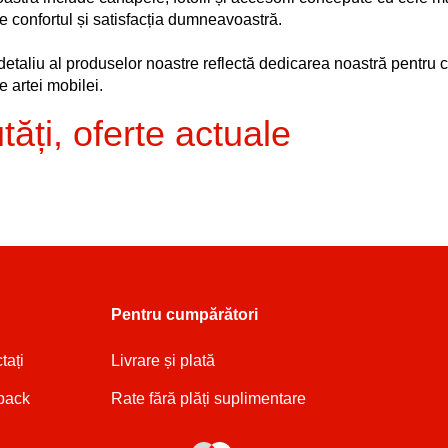
e confortul și satisfacția dumneavoastră.
detaliu al produselor noastre reflectă dedicarea noastră pentru c
le artei mobilei.
tăți, oferte actuale
Pentru cumpărători
tați
Livrare și plată
back
Rate fără plăți suplimentare