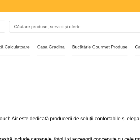
că Calculatoare
Casa Gradina
Bucătărie Gourmet Produse
Ca
entru modă
ncălțăminte
uch Air este dedicată producerii de soluții confortabile și elegan
stră include canapele, fotolii și accesorii concepute cu cele mai