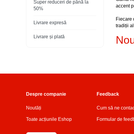
Super reduceri de până la
accent p
50%
Fiecare 
Livrare expresă
tradiții a
Nou
Livrare și plată
Despre companie
Feedback
Noutăți
Cum să ne contac
Toate acțiunile Eshop
Formular de feed