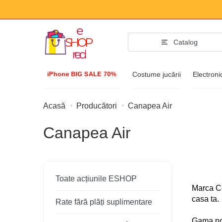
Catalog
iPhone BIG SALE 70%
Costume jucării
Electroni
Acasă
Producători
Canapea Air
Accesorii p
Canapea Air
Îmbrăcăminte și î
Accesorii
Ochelari de soare
Toate acțiunile ESHOP
Bijuterii
Marca Co
casa ta.
Rate fără plăți suplimentare
Ceas de mână
Gama noa