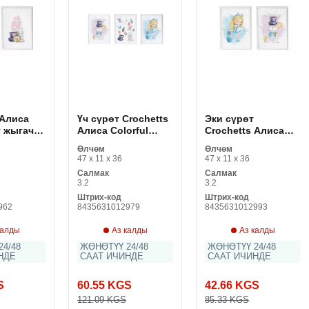
 Алиса
Үч сүрөт Crochetts
Эки сүрөт
ү жыгач
Алиса Colorful
Crochetts Алиса
3 x 2 см
жыгач MDF 33 x 43
көп түстүү жыгач
Өлчөм
Өлчөм
ки сүрөт
x 2 см коён шляпа
MDF 33 x 43 x 2 см
47 x 11 x 36
47 x 11 x 36
2
кыз (3 буюмдар)
коёндор (2
Салмак
Салмак
буюмдар)
3.2
3.2
Штрих-код
Штрих-код
962
8435631012979
8435631012993
калды
Аз калды
Аз калды
4/48
ЖӨНӨТҮҮ 24/48
ЖӨНӨТҮҮ 24/48
НДЕ
СААТ ИЧИНДЕ
СААТ ИЧИНДЕ
S
60.55 KGS
42.66 KGS
121.09 KGS
85.33 KGS