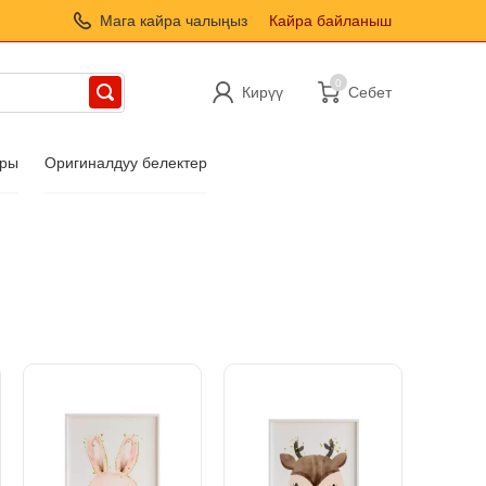
Мага кайра чалыңыз
Кайра байланыш
0
Кирүү
Себет
ары
Оригиналдуу белектер