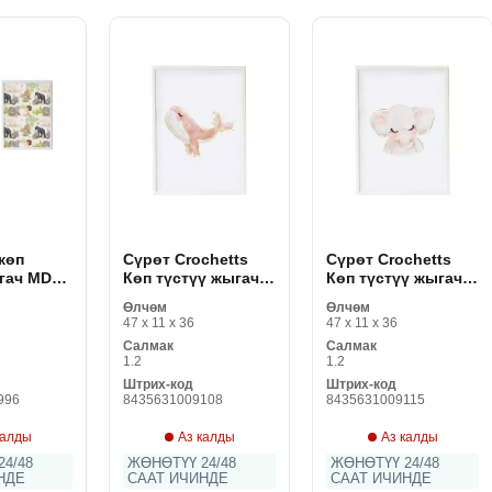
 көп
Сүрөт Crochetts
Сүрөт Crochetts
гач MDF
Көп түстүү жыгач
Көп түстүү жыгач
2 см
MDF 33 x 43 x 2 см
MDF 33 x 43 x 2 см
Өлчөм
Өлчөм
ки сүрөт
киттер
пил
47 x 11 x 36
47 x 11 x 36
2
Салмак
Салмак
1.2
1.2
Штрих-код
Штрих-код
996
8435631009108
8435631009115
калды
Аз калды
Аз калды
4/48
ЖӨНӨТҮҮ 24/48
ЖӨНӨТҮҮ 24/48
НДЕ
СААТ ИЧИНДЕ
СААТ ИЧИНДЕ