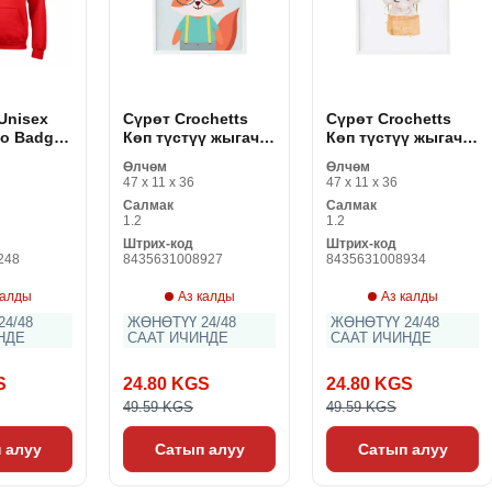
Unisex
Сүрөт Crochetts
Сүрөт Crochetts
io Badge
Көп түстүү жыгач
Көп түстүү жыгач
MDF 33 x 43 x 2 см
MDF 33 x 43 x 2 см
Өлчөм
Өлчөм
түлкү
пил
47 x 11 x 36
47 x 11 x 36
Салмак
Салмак
1.2
1.2
Штрих-код
Штрих-код
248
8435631008927
8435631008934
калды
Аз калды
Аз калды
4/48
ЖӨНӨТҮҮ 24/48
ЖӨНӨТҮҮ 24/48
НДЕ
СААТ ИЧИНДЕ
СААТ ИЧИНДЕ
S
24.80 KGS
24.80 KGS
49.59 KGS
49.59 KGS
 алуу
Сатып алуу
Сатып алуу