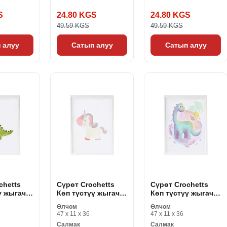
S
24.80 KGS
24.80 KGS
49.59 KGS
49.59 KGS
 алуу
Сатып алуу
Сатып алуу
chetts
Сүрөт Crochetts
Сүрөт Crochetts
ү жыгач
Көп түстүү жыгач
Көп түстүү жыгач
3 x 2 см
MDF 33 x 43 x 2 см
MDF 33 x 43 x 2 см
Өлчөм
Өлчөм
Unicorn
динозавр
47 x 11 x 36
47 x 11 x 36
Салмак
Салмак