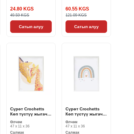
24.80 KGS
60.55 KGS
49.59 KGS
121.09 KGS
Сатып алуу
Сатып алуу
Сүрөт Crochetts
Сүрөт Crochetts
Көп түстүү жыгач
Көп түстүү жыгач
MDF 33 x 43 x 2 см
MDF 33 x 43 x 2 см
Өлчөм
Өлчөм
Жираф
Rainbow
47 x 11 x 36
47 x 11 x 36
Салмак
Салмак