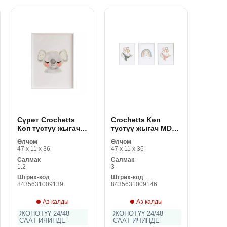
Сүрөт Crochetts
Crochetts Көп
Көп түстүү жыгач
түстүү жыгач MDF
MDF 33 x 43 x 2 см
33 x 43 x 2 см асан-
Өлчөм
Өлчөм
Koala
үсөн киттин үч
47 x 11 x 36
47 x 11 x 36
сүрөт топтому (3
Салмак
Салмак
буюмдар)
1.2
3
Штрих-код
Штрих-код
8435631009139
8435631009146
Аз калды
Аз калды
ЖӨНӨТҮҮ 24/48
ЖӨНӨТҮҮ 24/48
СААТ ИЧИНДЕ
СААТ ИЧИНДЕ