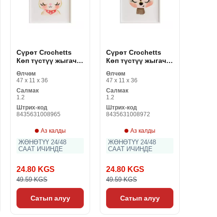
Сүрөт Crochetts
Сүрөт Crochetts
Көп түстүү жыгач
Көп түстүү жыгач
MDF 33 x 43 x 2 см
MDF 33 x 43 x 2 см
Өлчөм
Өлчөм
коён
бугу
47 x 11 x 36
47 x 11 x 36
Салмак
Салмак
1.2
1.2
Штрих-код
Штрих-код
8435631008965
8435631008972
Аз калды
Аз калды
ЖӨНӨТҮҮ 24/48
ЖӨНӨТҮҮ 24/48
СААТ ИЧИНДЕ
СААТ ИЧИНДЕ
24.80 KGS
24.80 KGS
49.59 KGS
49.59 KGS
Сатып алуу
Сатып алуу