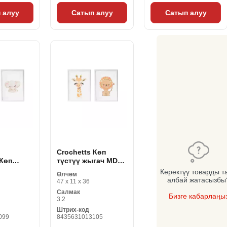
 алуу
Сатып алуу
Сатып алуу
Crochetts Көп
 Көп
түстүү жыгач MDF
гач MDF
33 x 43 x 2 см
Керектүү товарды т
Өлчөм
2 см пил
Жираф Lion (2
албай жатасызбы
47 x 11 x 36
2
буюмдар)
Салмак
Бизге кабарлаңы
3.2
Штрих-код
099
8435631013105