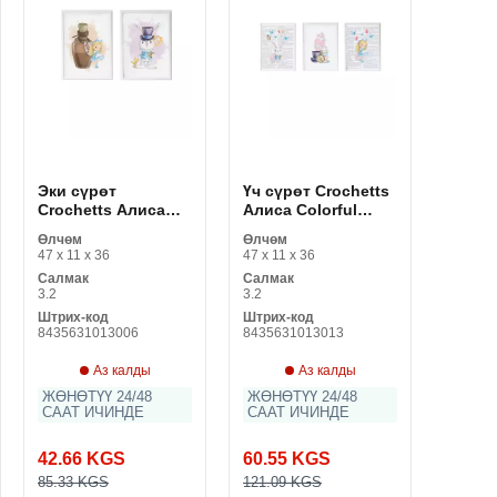
Эки сүрөт
Үч сүрөт Crochetts
Crochetts Алиса
Алиса Colorful
көп түстүү жыгач
жыгач MDF 33 x 43
Өлчөм
Өлчөм
MDF 33 x 43 x 2 см
x 2 см коён гүл кыз
47 x 11 x 36
47 x 11 x 36
коёндор (2
(3 буюмдар)
Салмак
Салмак
буюмдар)
3.2
3.2
Штрих-код
Штрих-код
8435631013006
8435631013013
Аз калды
Аз калды
ЖӨНӨТҮҮ 24/48
ЖӨНӨТҮҮ 24/48
СААТ ИЧИНДЕ
СААТ ИЧИНДЕ
42.66 KGS
60.55 KGS
85.33 KGS
121.09 KGS