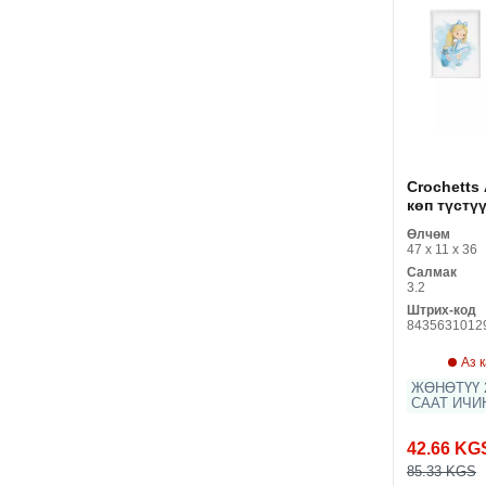
Crochetts
көп түстү
MDF 33 x 4
Өлчөм
Flowers э
47 x 11 x 36
топтому (
Салмак
буюмдар)
3.2
Штрих-код
8435631012
Аз 
ЖӨНӨТҮҮ 2
СААТ ИЧИ
42.66 KG
85.33 KGS