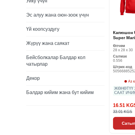
Уйку үчүн
Эс алуу жана оюн-зоок үчүн
Үй коопсуздугу
Капюшон 
Super Mar
Red
Жүрүү жана саякат
Өлчөм
28 x 28 x 30
Салмак
Бейсболкалар Балдар кол
0.556
чатырлар
Штрих-код
5056688525
Декор
Аз 
ЖӨНӨТҮҮ 2
Балдар кийим жана бут кийим
СААТ ИЧИ
16.51 KG
33.01 KGS
Сатып