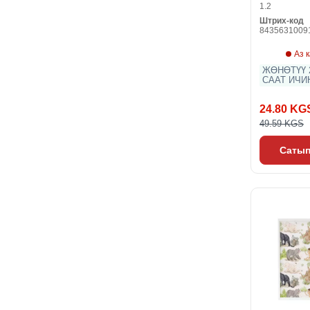
1.2
Штрих-код
8435631009
Аз 
ЖӨНӨТҮҮ 2
СААТ ИЧИ
24.80 KG
49.59 KGS
Сатып