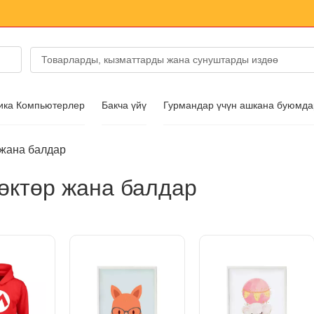
ика Компьютерлер
Бакча үйү
Гурмандар үчүн ашкана буюмд
 жана балдар
ссуары
өктөр жана балдар
 бут кийим