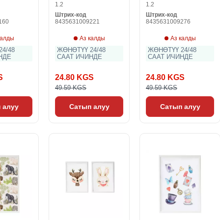
1.2
1.2
Штрих-код
Штрих-код
160
8435631009221
8435631009276
калды
Аз калды
Аз калды
4/48
ЖӨНӨТҮҮ 24/48
ЖӨНӨТҮҮ 24/48
НДЕ
СААТ ИЧИНДЕ
СААТ ИЧИНДЕ
S
24.80 KGS
24.80 KGS
49.59 KGS
49.59 KGS
 алуу
Сатып алуу
Сатып алуу