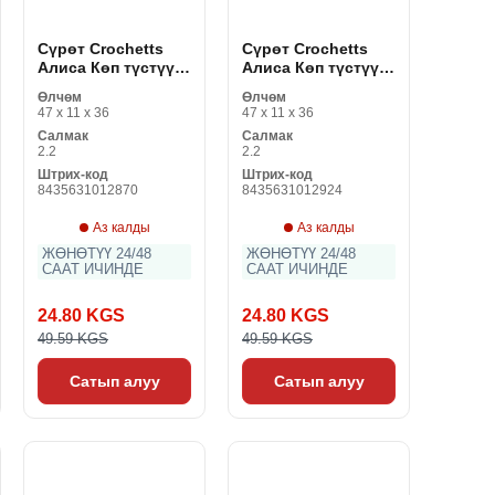
Сүрөт Crochetts
Сүрөт Crochetts
Алиса Көп түстүү
Алиса Көп түстүү
жыгач MDF 33 x 43
жыгач MDF 33 x 43
Өлчөм
Өлчөм
x 2 см коён
x 2 см кыз
47 x 11 x 36
47 x 11 x 36
Салмак
Салмак
2.2
2.2
Штрих-код
Штрих-код
8435631012870
8435631012924
Аз калды
Аз калды
ЖӨНӨТҮҮ 24/48
ЖӨНӨТҮҮ 24/48
СААТ ИЧИНДЕ
СААТ ИЧИНДЕ
24.80 KGS
24.80 KGS
49.59 KGS
49.59 KGS
Сатып алуу
Сатып алуу