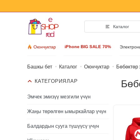
Каталог
iPhone BIG SALE 70%
Оюнчуктар
Электрон
Башкы бет
Каталог
Оюнчуктар
Бөбөктөр
Мода Аксе
Бөб
КАТЕГОРИЯЛАР
Кийим-кече жана
Аксессуарлар
Эмчек эмизүү мезгили үчүн
Күн көз айнек
Жаңы төрөлгөн ымыркайлар үчүн
Бижутерия
Балдардын сууга түшүүсү үчүн
Кол сааттары