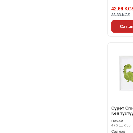
42.66 KG
85.33 KGS
Сатып
Сүрөт Cro
Көп түстү
MDF 33 x 4
Өлчөм
динозавр
47 x 11 x 36
Салмак