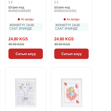
1.2
1.2
Штрих-код
Штрих-код
8435631009283
8435631011552
Аз калды
Аз калды
ЖӨНӨТҮҮ 24/48
ЖӨНӨТҮҮ 24/48
СААТ ИЧИНДЕ
СААТ ИЧИНДЕ
24.80 KGS
24.80 KGS
49.59 KGS
49.59 KGS
Сатып алуу
Сатып алуу