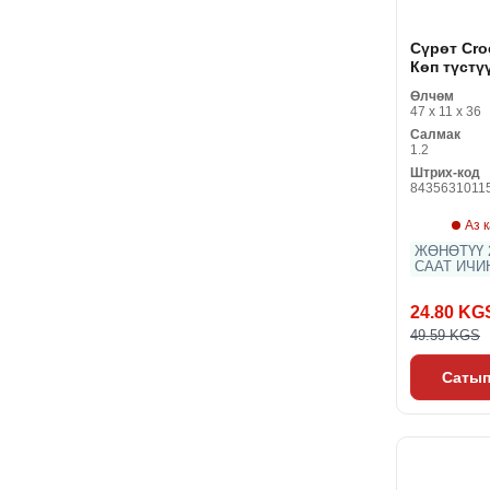
Сүрөт Cro
Көп түстү
MDF 33 x 4
Өлчөм
джунгли
47 x 11 x 36
Салмак
1.2
Штрих-код
8435631011
Аз 
ЖӨНӨТҮҮ 2
СААТ ИЧИ
24.80 KG
49.59 KGS
Сатып