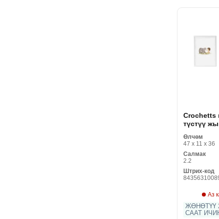
Crochetts
түстүү жы
33 x 43 x 
Өлчөм
джунгли э
47 x 11 x 36
топтому (
Салмак
буюмдар)
2.2
Штрих-код
8435631008
Аз 
ЖӨНӨТҮҮ 2
СААТ ИЧИ