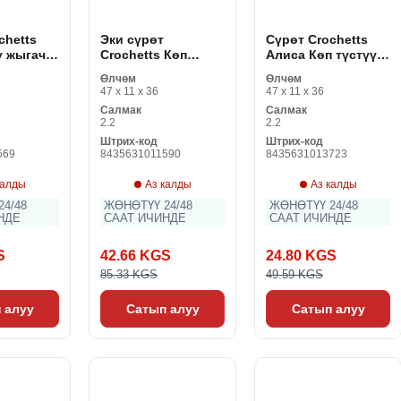
chetts
Эки сүрөт
Сүрөт Crochetts
ү жыгач
Crochetts Көп
Алиса Көп түстүү
3 x 2 см
түстүү жыгач MDF
жыгач MDF 33 x 43
Өлчөм
Өлчөм
33 x 43 x 2 см коён
x 2 см чөйчөктөр
47 x 11 x 36
47 x 11 x 36
бугу (2 буюмдар)
Салмак
Салмак
2.2
2.2
Штрих-код
Штрих-код
569
8435631011590
8435631013723
калды
Аз калды
Аз калды
4/48
ЖӨНӨТҮҮ 24/48
ЖӨНӨТҮҮ 24/48
НДЕ
СААТ ИЧИНДЕ
СААТ ИЧИНДЕ
S
42.66 KGS
24.80 KGS
85.33 KGS
49.59 KGS
 алуу
Сатып алуу
Сатып алуу