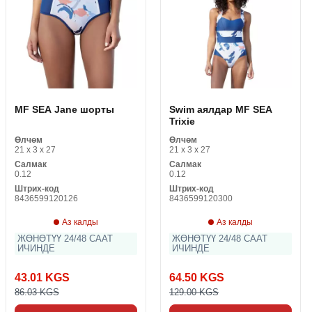
MF SEA Jane шорты
Swim аялдар MF SEA
Trixie
Өлчөм
Өлчөм
21 x 3 x 27
21 x 3 x 27
Салмак
Салмак
0.12
0.12
Штрих-код
Штрих-код
8436599120126
8436599120300
Аз калды
Аз калды
ЖӨНӨТҮҮ 24/48 СААТ
ЖӨНӨТҮҮ 24/48 СААТ
ИЧИНДЕ
ИЧИНДЕ
43.01 KGS
64.50 KGS
86.03 KGS
129.00 KGS