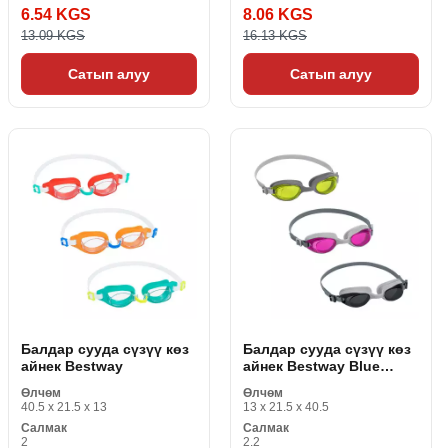
6.54 KGS
8.06 KGS
13.09 KGS
16.13 KGS
Сатып алуу
Сатып алуу
Балдар сууда сүзүү көз
Балдар сууда сүзүү көз
айнек Bestway
айнек Bestway Blue
кишилер үчүн
Өлчөм
Өлчөм
40.5 x 21.5 x 13
13 x 21.5 x 40.5
Салмак
Салмак
2
2.2