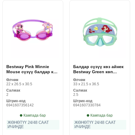
Bestway Pink Minnie
Балдар сүзүү көз айнек
Mouse сүзүү балдар көз
Bestway Green көп
айнек
түстүү
Өлчөм
Өлчөм
22 x 26.5 x 30.5
33 x 21.5 x 36.5
Салмак
Салмак
2
2.5
Штрих-код
Штрих-код
6941607356142
6941607330784
Кампада бар
Кампада бар
ЖӨНӨТҮҮ 24/48 СААТ
ЖӨНӨТҮҮ 24/48 СААТ
ИЧИНДЕ
ИЧИНДЕ