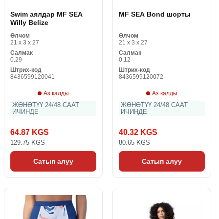
Swim аялдар MF SEA
MF SEA Bond шорты
Willy Belize
Өлчөм
Өлчөм
21 x 3 x 27
21 x 3 x 27
Салмак
Салмак
0.29
0.12
Штрих-код
Штрих-код
8436599120041
8436599120072
Аз калды
Аз калды
ЖӨНӨТҮҮ 24/48 СААТ
ЖӨНӨТҮҮ 24/48 СААТ
ИЧИНДЕ
ИЧИНДЕ
64.87 KGS
40.32 KGS
129.75 KGS
80.65 KGS
Сатып алуу
Сатып алуу