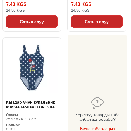
7.43 KGS
7.43 KGS
14.86 KGS
14.86 KGS
Сатып алуу
Сатып алуу
Кыздар үчүн купальник
Minnie Mouse Dark Blue
Керектүү товарды таба
Өлчөм
25.97 x 24.91 x 3.5
албай жатасызбы?
Салмак
Бизге кабарлаңыз
0.101