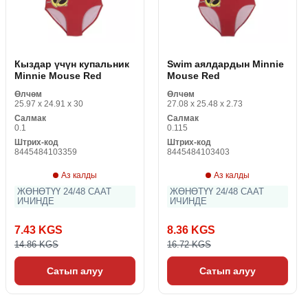
Кыздар үчүн купальник
Swim аялдардын Minnie
Minnie Mouse Red
Mouse Red
Өлчөм
Өлчөм
25.97 x 24.91 x 30
27.08 x 25.48 x 2.73
Салмак
Салмак
0.1
0.115
Штрих-код
Штрих-код
8445484103359
8445484103403
Аз калды
Аз калды
ЖӨНӨТҮҮ 24/48 СААТ
ЖӨНӨТҮҮ 24/48 СААТ
ИЧИНДЕ
ИЧИНДЕ
7.43 KGS
8.36 KGS
14.86 KGS
16.72 KGS
Сатып алуу
Сатып алуу