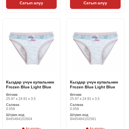
Сатып алуу
Сатып алуу
Кыздар үчүн купальник
Кыздар үчүн купальник
Frozen Blue Light Blue
Frozen Blue Light Blue
Өлчөм
Өлчөм
25.97 x 24.91 x 3.5
25.97 x 24.91 x 3.5
Салмак
Салмак
0.058
0.058
Штрих-код
Штрих-код
8445484102604
8445484102581
Аз калды
Аз калды