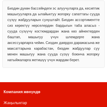
Биздин дүкөн бассейндеги эс алуучуларга да, кесиптик
машыгууларга да ылайыктуу жогорку сапаттагы сууда
сүзүү жабдууларын сунуштайт. Биздин ассортиментте
сиз керектүү нерселердин бардыгын таба аласыз -
сууда сүзүүчү костюмдардан жана көз айнектерден
баштап, машыгуу үчүн шлемдерге жана
аксессуарларга чейин. Сиздин даярдоо даражасына же
максаттарына карабастан, биздин жабдуулар суу
менен машыгуу жана сууда сүзүү боюнча жогорку
натыйжаларга жетишүү үчүн жардам берет.
Компания жөнүндө
Жаңылыктар