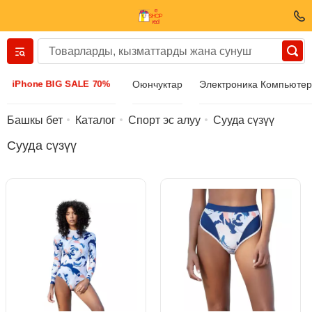
Вернуться назад
iPhone BIG SALE 70%
Оюнчуктар
Электроника Компьюте
Кийим-кече жана бут кийим
Башкы бет
Каталог
Спорт эс алуу
Сууда сүзүү
Сууда сүзүү
Аксессуарлар
Күн көз айнек
Бижутерия
Кол сааттары