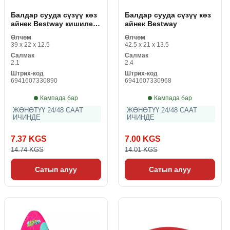
Балдар сууда сүзүү көз
Балдар сууда сүзүү көз
айнек Bestway кишилер
айнек Bestway
үчүн
Өлчөм
Өлчөм
39 x 22 x 12.5
42.5 x 21 x 13.5
Салмак
Салмак
2.1
2.4
Штрих-код
Штрих-код
6941607330890
6941607330968
Кампада бар
Кампада бар
ЖӨНӨТҮҮ 24/48 СААТ
ЖӨНӨТҮҮ 24/48 СААТ
ИЧИНДЕ
ИЧИНДЕ
7.37 KGS
7.00 KGS
14.74 KGS
14.01 KGS
Сатып алуу
Сатып алуу