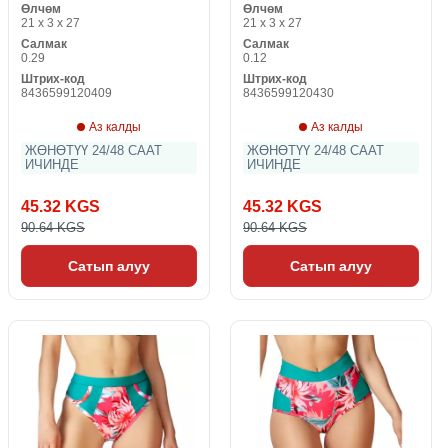
Өлчөм
Өлчөм
21 x 3 x 27
21 x 3 x 27
Салмак
Салмак
0.29
0.12
Штрих-код
Штрих-код
8436599120409
8436599120430
Аз калды
Аз калды
ЖӨНӨТҮҮ 24/48 СААТ
ЖӨНӨТҮҮ 24/48 СААТ
ИЧИНДЕ
ИЧИНДЕ
45.32 KGS
45.32 KGS
90.64 KGS
90.64 KGS
Сатып алуу
Сатып алуу