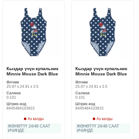
Кыздар үчүн купальник
Кыздар үчүн купальник
Minnie Mouse Dark Blue
Minnie Mouse Dark Blue
Өлчөм
Өлчөм
25.97 x 24.91 x 3.5
25.97 x 24.91 x 3.5
Салмак
Салмак
0.101
0.101
Штрих-код
Штрих-код
8445484103922
8445484103915
Аз калды
Аз калды
ЖӨНӨТҮҮ 24/48 СААТ
ЖӨНӨТҮҮ 24/48 СААТ
ИЧИНДЕ
ИЧИНДЕ