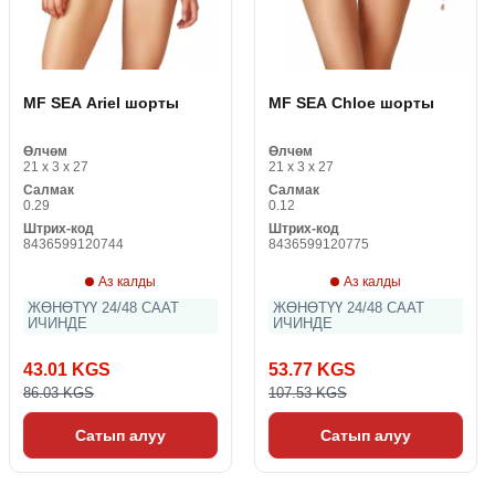
MF SEA Ariel шорты
MF SEA Chloe шорты
Өлчөм
Өлчөм
21 x 3 x 27
21 x 3 x 27
Салмак
Салмак
0.29
0.12
Штрих-код
Штрих-код
8436599120744
8436599120775
Аз калды
Аз калды
ЖӨНӨТҮҮ 24/48 СААТ
ЖӨНӨТҮҮ 24/48 СААТ
ИЧИНДЕ
ИЧИНДЕ
43.01 KGS
53.77 KGS
86.03 KGS
107.53 KGS
Сатып алуу
Сатып алуу