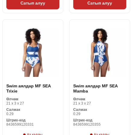
Сатып алуу
Сатып алуу
Swim аялдар MF SEA
Swim аялдар MF SEA
Trixie
Mamba
Өлчөм
Өлчөм
21 x 3 x 27
21 x 3 x 27
Салмак
Салмак
0.29
0.29
Штрих-код
Штрих-код
8436599120331
8436599120355
Аз калды
Аз калды