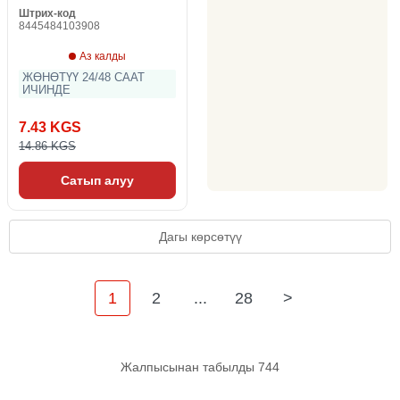
Штрих-код
8445484103908
Аз калды
ЖӨНӨТҮҮ 24/48 СААТ
ИЧИНДЕ
7.43 KGS
14.86 KGS
Сатып алуу
Дагы көрсөтүү
1
2
...
28
>
Жалпысынан табылды 744