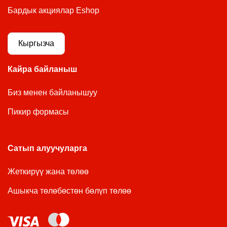
Бардык акциялар Eshop
Кыргызча
Кайра байланыш
Биз менен байланышуу
Пикир формасы
Сатып алуучуларга
Жеткирүү жана төлөө
Ашыкча төлөбөстөн бөлүп төлөө