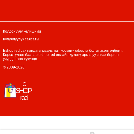
Колдонуучу келишими
Купуялуулук саясаты
Eshop.red сайтындагы маалымат коомдук оферта болуп эсептелбейт.
Көрсөтүлгөн баалар eshop.red онлайн-дүкөнү аркылуу заказ берген
учурда гана күчүндө.
© 2009-2026