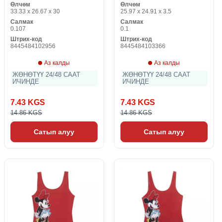
Өлчөм
Өлчөм
33.33 x 26.67 x 30
25.97 x 24.91 x 3.5
Салмак
Салмак
0.107
0.1
Штрих-код
Штрих-код
8445484102956
8445484103366
Аз калды
Аз калды
ЖӨНӨТҮҮ 24/48 СААТ
ЖӨНӨТҮҮ 24/48 СААТ
ИЧИНДЕ
ИЧИНДЕ
7.43 KGS
7.43 KGS
14.86 KGS
14.86 KGS
Сатып алуу
Сатып алуу