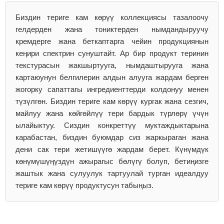
Биздин териге кам көрүү коллекциясы тазалоочу
гелдерден жана тониктерден нымдандыруучу
кремдерге жана беткаптарга чейин продукциянын
кеңири спектрин сунуштайт. Ар бир продукт теринин
текстурасын жакшыртууга, нымдаштырууга жана
картаюунун белгилерин алдын алууга жардам берген
жогорку сапаттагы ингредиенттерди колдонуу менен
түзүлгөн. Биздин териге кам көрүү кургак жана сезгич,
майлуу жана көйгөйлүү тери бардык түрлөрү үчүн
ылайыктуу. Сиздин конкреттүү муктаждыктарына
карабастан, биздин буюмдар сиз жаркыраган жана
дени сак тери жетишүүгө жардам берет. Күнүмдүк
көнүмүшүңүздүн ажырагыс бөлүгү болуп, бетиңизге
жаштык жана сулуулук тартуулай турган идеалдуу
териге кам көрүү продуктусун табыңыз.