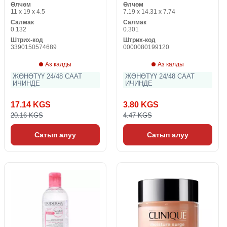
Өлчөм
Өлчөм
11 x 19 x 4.5
7.19 x 14.31 x 7.74
Салмак
Салмак
0.132
0.301
Штрих-код
Штрих-код
3390150574689
0000080199120
Аз калды
Аз калды
ЖӨНӨТҮҮ 24/48 СААТ
ЖӨНӨТҮҮ 24/48 СААТ
ИЧИНДЕ
ИЧИНДЕ
17.14 KGS
3.80 KGS
20.16 KGS
4.47 KGS
Сатып алуу
Сатып алуу