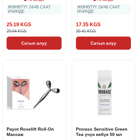
ЖӨНӨТҮҮ 24/48 СААТ
ЖӨНӨТҮҮ 24/48 СААТ
ИЧИНДЕ
ИЧИНДЕ
25.19 KGS
17.35 KGS
29.64 KGS
20.41 KGS
Сатып алуу
Сатып алуу
Payot Roselift Roll-On
Proraso Sensitive Green
Массаж
Tea үчүн көбүк 50 мл