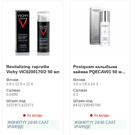
Revitalizing тартиби
Postquam калыбына
Vichy VIC0200170/2 50 мл
каймак PQECAV01 50 мл
(1 даана)
Өлчөм
Өлчөм
3.9 x 12.6 x 12.6
3.6 x 3.6 x 14.3
Салмак
Салмак
0.0499
0.1
Штрих-код
Штрих-код
3337871322571
8432729040760
Аз калды
Аз калды
ЖӨНӨТҮҮ 24/48 СААТ
ЖӨНӨТҮҮ 24/48 СААТ
ИЧИНДЕ
ИЧИНДЕ