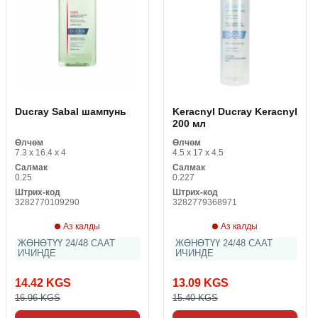
Ducray Sabal шампунь
Keracnyl Ducray Keracnyl
200 мл
Өлчөм
Өлчөм
7.3 x 16.4 x 4
4.5 x 17 x 4.5
Салмак
Салмак
0.25
0.227
Штрих-код
Штрих-код
3282770109290
3282779368971
Аз калды
Аз калды
ЖӨНӨТҮҮ 24/48 СААТ
ЖӨНӨТҮҮ 24/48 СААТ
ИЧИНДЕ
ИЧИНДЕ
14.42 KGS
13.09 KGS
16.96 KGS
15.40 KGS