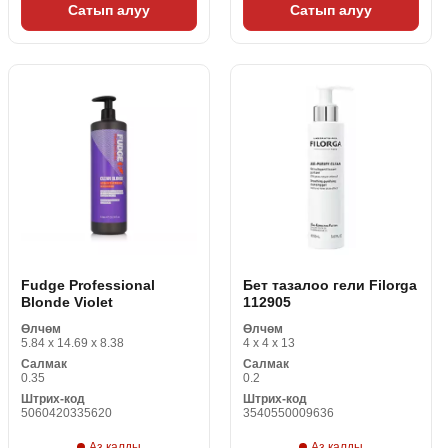
Сатып алуу
Сатып алуу
Fudge Professional
Бет тазалоо гели Filorga
Blonde Violet
112905
Өлчөм
Өлчөм
5.84 x 14.69 x 8.38
4 x 4 x 13
Салмак
Салмак
0.35
0.2
Штрих-код
Штрих-код
5060420335620
3540550009636
Аз калды
Аз калды