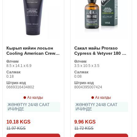
Кырып кийин лосьон
Сакал майы Proraso
Cooling American Crew
Cypress & Vetyver 180 мл
669316434802 (150 мл)
30 г
Өлчөм
Өлчөм
8.5 x 14.1 x 6.9
3.5 x 10.5 x 3.5
Салмак
Салмак
0.18
0.08
Штрих-код
Штрих-код
0669316434802
8004395007424
Аз калды
Аз калды
ЖӨНӨТҮҮ 24/48 СААТ
ЖӨНӨТҮҮ 24/48 СААТ
ИЧИНДЕ
ИЧИНДЕ
10.18 KGS
9.96 KGS
11.97 KGS
11.72 KGS