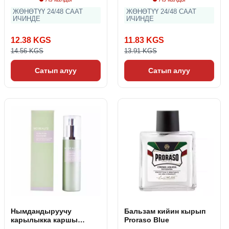
ЖӨНӨТҮҮ 24/48 СААТ
ЖӨНӨТҮҮ 24/48 СААТ
ИЧИНДЕ
ИЧИНДЕ
12.38 KGS
11.83 KGS
14.56 KGS
13.91 KGS
Сатып алуу
Сатып алуу
Нымдандыруучу
Бальзам кийин кырып
карылыкка каршы
Proraso Blue
лосьон Hyaluron and