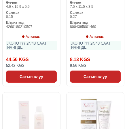
Өлчөм
Өлчөм
Collagen M2 Beauté Pure
4.6 x 15.9 x 5.9
7.5 x 11.5 x 3.5
Solutions Hyaluron &
Салмак
Салмак
Collagen (75 мл)
0.15
0.27
Штрих-код
Штрих-код
4260180210507
8004395001460
Аз калды
Аз калды
ЖӨНӨТҮҮ 24/48 СААТ
ЖӨНӨТҮҮ 24/48 СААТ
ИЧИНДЕ
ИЧИНДЕ
44.56 KGS
8.13 KGS
52.42 KGS
9.56 KGS
Сатып алуу
Сатып алуу