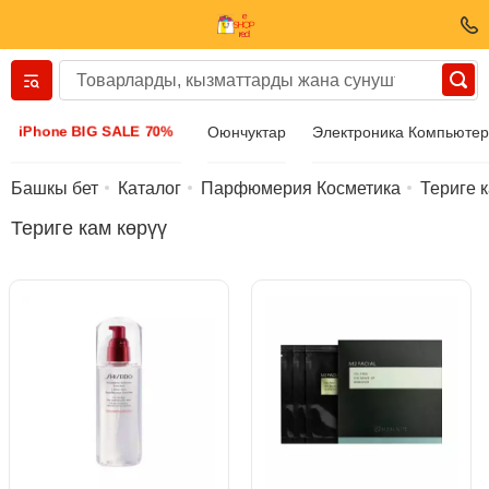
Вернуться назад
iPhone BIG SALE 70%
Оюнчуктар
Электроника Компьюте
Кийим-кече жана бут кийим
Башкы бет
Каталог
Парфюмерия Косметика
Териге 
Териге кам көрүү
Аксессуарлар
Күн көз айнек
Бижутерия
Кол сааттары