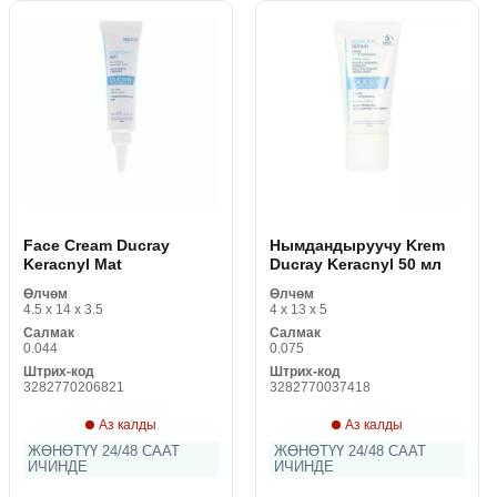
Face Cream Ducray
Нымдандыруучу Krem
Keracnyl Mat
Ducray Keracnyl 50 мл
Өлчөм
Өлчөм
4.5 x 14 x 3.5
4 x 13 x 5
Салмак
Салмак
0.044
0.075
Штрих-код
Штрих-код
3282770206821
3282770037418
Аз калды
Аз калды
ЖӨНӨТҮҮ 24/48 СААТ
ЖӨНӨТҮҮ 24/48 СААТ
ИЧИНДЕ
ИЧИНДЕ