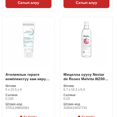
Сатып алуу
Сатып алуу
Атопиялык териге
Мицелла суусу Nectar
комплекстүү кам көрүү
de Roses Melvita 8IZ0037
үчүн крем Bioderma
200 мл (1 даана)
Өлчөм
Өлчөм
Atoderm интенсивдүү
5 x 15.5 x 4
6.7 x 16.3 x 6.4
тынчтандыруучу
Салмак
Салмак
каражат
0.105
0.23
Штрих-код
Штрих-код
3701129802083
3284410037741
Аз калды
Аз калды