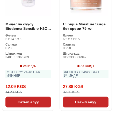
Мицелла суусу
Clinique Moisture Surge
Bioderma Sensibio H2O
бет креми 75 мл
AR 250 мл
Өлчөм
Өлчөм
6 x 14.6 x 6
6.5 x 7 x 6.5
Салмак
Салмак
0.28
0.258
Штрих-код
Штрих-код
3401351366789
0192333066942
Аз калды
Аз калды
ЖӨНӨТҮҮ 24/48 СААТ
ЖӨНӨТҮҮ 24/48 СААТ
ИЧИНДЕ
ИЧИНДЕ
12.09 KGS
27.88 KGS
14.23 KGS
32.80 KGS
Сатып алуу
Сатып алуу