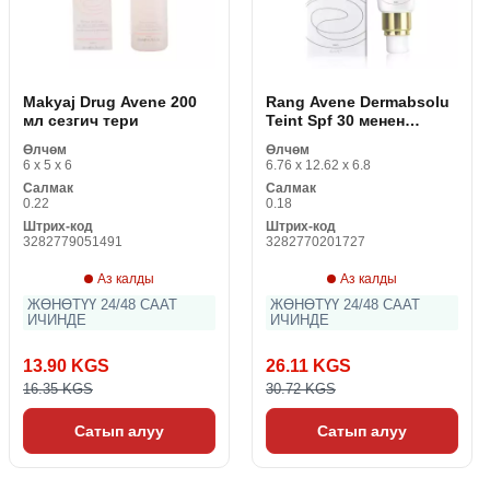
Makyaj Drug Avene 200
Rang Avene Dermabsolu
мл сезгич тери
Teint Spf 30 менен
нымдандыруучу крем
Өлчөм
Өлчөм
6 x 5 x 6
6.76 x 12.62 x 6.8
Салмак
Салмак
0.22
0.18
Штрих-код
Штрих-код
3282779051491
3282770201727
Аз калды
Аз калды
ЖӨНӨТҮҮ 24/48 СААТ
ЖӨНӨТҮҮ 24/48 СААТ
ИЧИНДЕ
ИЧИНДЕ
13.90 KGS
26.11 KGS
16.35 KGS
30.72 KGS
Сатып алуу
Сатып алуу