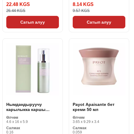
22.48 KGS
8.14 KGS
26.44 KGS
9.57 KGS
Сатып алуу
Сатып алуу
Нымдандыруучу
Payot Apaisante бет
карылыкка каршы
креми 50 мл
лосьон Vitamin C M2
Өлчөм
Өлчөм
Beauté Pure Solutions
4.6 x 16 x 5.9
3.65 x 9.29 x 3.4
Vitamin C (75 мл)
Салмак
Салмак
0.16
0.059