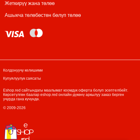
Жеткирүү жана төлөө
Ашыкча төлөбөстөн бөлүп төлөө
Колдонуучу келишими
Купуялуулук саясаты
Eshop.red сайтындагы маалымат коомдук оферта болуп эсептелбейт.
Көрсөтүлгөн баалар eshop.red онлайн-дүкөнү аркылуу заказ берген
учурда гана күчүндө.
© 2009-2026