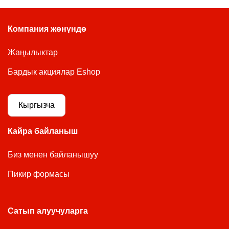
Компания жөнүндө
Жаңылыктар
Бардык акциялар Eshop
Кыргызча
Кайра байланыш
Биз менен байланышуу
Пикир формасы
Сатып алуучуларга