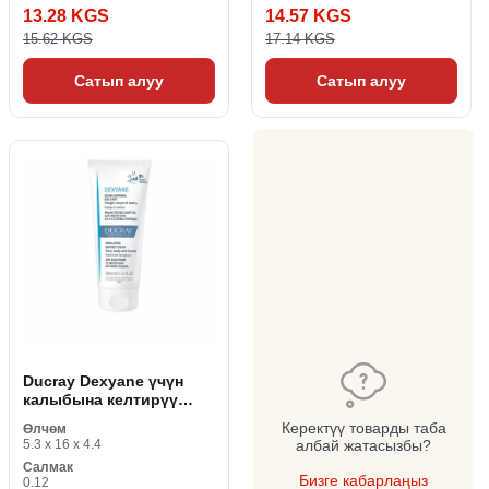
13.28 KGS
14.57 KGS
15.62 KGS
17.14 KGS
Сатып алуу
Сатып алуу
Ducray Dexyane үчүн
калыбына келтирүү
каймак
Керектүү товарды таба
Өлчөм
5.3 x 16 x 4.4
албай жатасызбы?
Салмак
Бизге кабарлаңыз
0.12