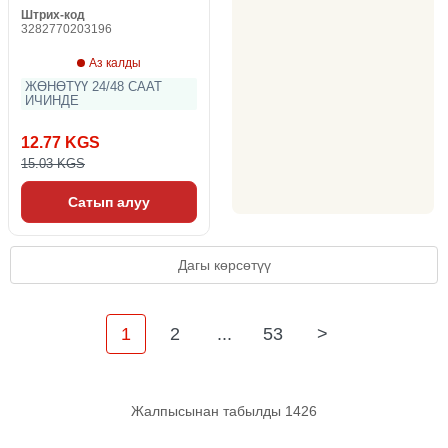
Штрих-код
3282770203196
Аз калды
ЖӨНӨТҮҮ 24/48 СААТ
ИЧИНДЕ
12.77 KGS
15.03 KGS
Сатып алуу
Дагы көрсөтүү
1
2
...
53
>
Жалпысынан табылды 1426