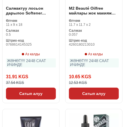
Салмактуу лосьон
M2 Beauté Oilfree
дарылоо Softener
майлары жок макияж
Enriched Shiseido
дисктер
Өлчөм
Өлчөм
10114532301 150 мл
11 x 9 x 18
11.7 x 11.7 x 2
Салмак
Салмак
0.5
0.057
Штрих-код
Штрих-код
0768614145325
4260180213010
Аз калды
Аз калды
ЖӨНӨТҮҮ 24/48 СААТ
ЖӨНӨТҮҮ 24/48 СААТ
ИЧИНДЕ
ИЧИНДЕ
31.91 KGS
10.65 KGS
37.54 KGS
12.53 KGS
Сатып алуу
Сатып алуу