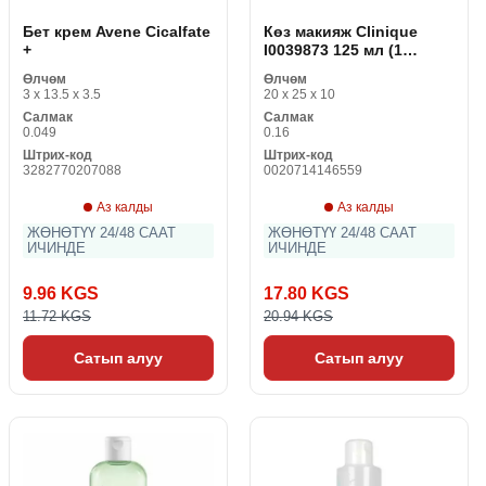
Бет крем Avene Cicalfate
Көз макияж Clinique
+
I0039873 125 мл (1
даана)
Өлчөм
Өлчөм
3 x 13.5 x 3.5
20 x 25 x 10
Салмак
Салмак
0.049
0.16
Штрих-код
Штрих-код
3282770207088
0020714146559
Аз калды
Аз калды
ЖӨНӨТҮҮ 24/48 СААТ
ЖӨНӨТҮҮ 24/48 СААТ
ИЧИНДЕ
ИЧИНДЕ
9.96 KGS
17.80 KGS
11.72 KGS
20.94 KGS
Сатып алуу
Сатып алуу