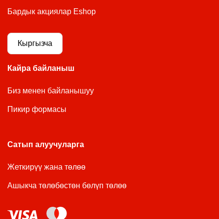
Бардык акциялар Eshop
Кыргызча
Кайра байланыш
Биз менен байланышуу
Пикир формасы
Сатып алуучуларга
Жеткирүү жана төлөө
Ашыкча төлөбөстөн бөлүп төлөө