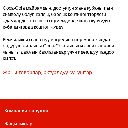
Coca-Cola майрамдын, достуктун жана кубанычтын
символу болуп калды, бардык континенттердеги
адамдарды өзгөчө көз ирмемдерде жана күнүмдүк
кубанычтарда коштоп жүрдү.
Кемчиликсиз сапаттуу ингредиенттер жана кылдат
өндүрүш жараяны Coca-Cola чыныгы сапатын жана
чыныгы даамын баалагандар үчүн идеалдуу тандоо
кылат.
Жаңы товарлар, актуалдуу сунуштар
Компания жөнүндө
Жаңылыктар