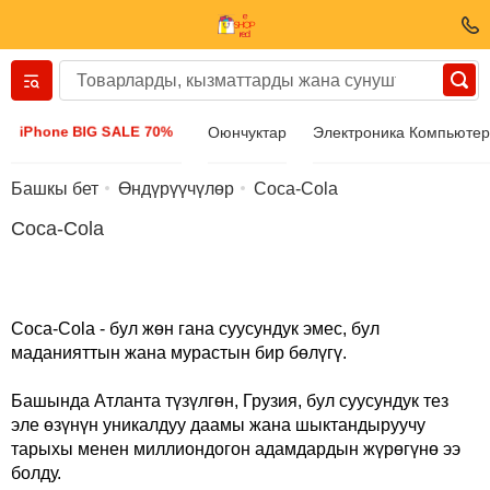
Вернуться назад
iPhone BIG SALE 70%
Оюнчуктар
Электроника Компьюте
Кийим-кече жана бут кийим
Башкы бет
Өндүрүүчүлөр
Coca-Cola
Coca-Cola
Аксессуарлар
Күн көз айнек
Coca-Cola - бул жөн гана суусундук эмес, бул
маданияттын жана мурастын бир бөлүгү.
Бижутерия
Башында Атланта түзүлгөн, Грузия, бул суусундук тез
эле өзүнүн уникалдуу даамы жана шыктандыруучу
Кол сааттары
тарыхы менен миллиондогон адамдардын жүрөгүнө ээ
болду.