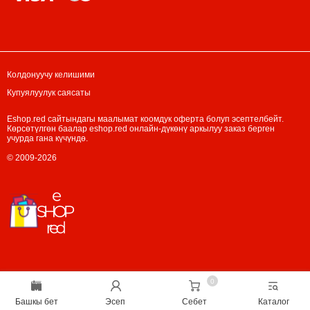
Колдонуучу келишими
Купуялуулук саясаты
Eshop.red сайтындагы маалымат коомдук оферта болуп эсептелбейт.
Көрсөтүлгөн баалар eshop.red онлайн-дүкөнү аркылуу заказ берген
учурда гана күчүндө.
© 2009-2026
0
Башкы бет
Эсеп
Себет
Каталог