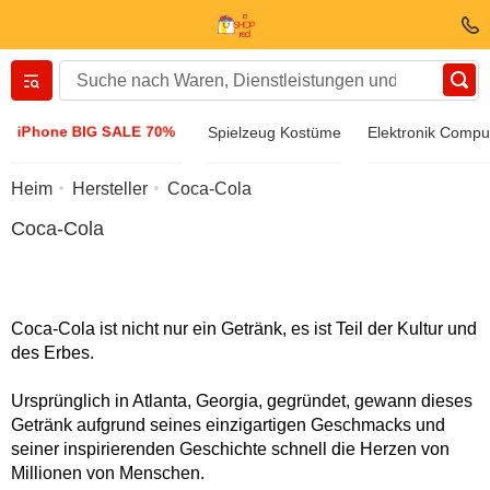
Вернуться назад
iPhone BIG SALE 70%
Spielzeug Kostüme
Elektronik Compu
Kleidung und Schuhe
Heim
Hersteller
Coca-Cola
Coca-Cola
Zubehöre
Sonnenbrille
Coca-Cola ist nicht nur ein Getränk, es ist Teil der Kultur und
des Erbes.
Schmuck
Ursprünglich in Atlanta, Georgia, gegründet, gewann dieses
Getränk aufgrund seines einzigartigen Geschmacks und
Armbanduhr
seiner inspirierenden Geschichte schnell die Herzen von
Millionen von Menschen.