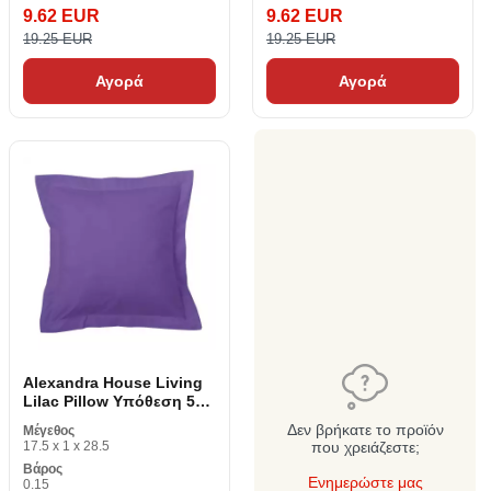
9.62 EUR
9.62 EUR
19.25 EUR
19.25 EUR
Αγορά
Αγορά
Alexandra House Living
Lilac Pillow Υπόθεση 55
x 55 + 5 cm
Δεν βρήκατε το προϊόν
Μέγεθος
17.5 x 1 x 28.5
που χρειάζεστε;
Βάρος
Ενημερώστε μας
0.15