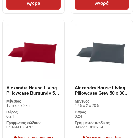
Αγορά
Αγορά
Alexandra House Living
Alexandra House Living
Pillowcase Burgundy 50
Pillowcase Grey 50 x 80
x 80 cm (2 κομμάτια)
cm (2 κομμάτια)
Μέγεθος
Μέγεθος
17.5 x 2 x 28.5
17.5 x 2 x 28.5
Βάρος
Βάρος
0.24
0.24
Γραμμωτός κώδικας
Γραμμωτός κώδικας
8434441019765
8434441020259
Έχουν απομείνει λίγα
Έχουν απομείνει λίγα