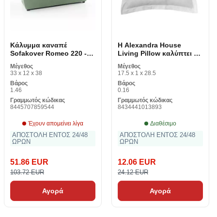
Κάλυμμα καναπέ
Η Alexandra House
Sofakover Romeo 220 -
Living Pillow καλύπτει το
260 cm 4 καθίσματα
λευκό 55 x 55 + 5 cm
Μέγεθος
Μέγεθος
33 x 12 x 38
17.5 x 1 x 28.5
Βάρος
Βάρος
1.46
0.16
Γραμμωτός κώδικας
Γραμμωτός κώδικας
8445707859544
8434441013893
Έχουν απομείνει λίγα
Διαθέσιμο
ΑΠΟΣΤΟΛΗ ΕΝΤΟΣ 24/48
ΑΠΟΣΤΟΛΗ ΕΝΤΟΣ 24/48
ΩΡΩΝ
ΩΡΩΝ
51.86 EUR
12.06 EUR
103.72 EUR
24.12 EUR
Αγορά
Αγορά