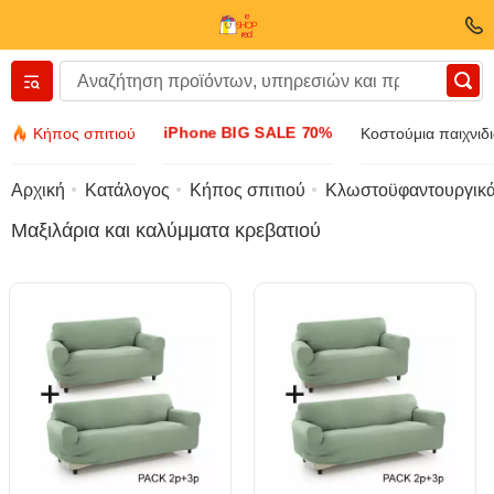
Вернуться назад
iPhone BIG SALE 70%
Κήπος σπιτιού
Κοστούμια παιχνιδ
Ενδύματα και υποδήματα
Αρχική
Κατάλογος
Κήπος σπιτιού
Κλωστοϋφαντουργικά 
Μαξιλάρια και καλύμματα κρεβατιού
Εξαρτήματα
Γυαλιά ηλίου
Κοσμήματα
Ρολόι χειρός