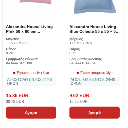
Alexandra House Living
Alexandra House Living
Pink 50 x 80 cm
Blue Celeste 55 x 55 + 5
Pillowcase (2 κομμάτια)
cm Pillow Case
Μέγεθος
Μέγεθος
17.5 x 2 x 28.5
17.5 x 1 x 28.5
Βάρος
Βάρος
0.24
0.15
Γραμμωτός κώδικας
Γραμμωτός κώδικας
8434441021300
8434441014234
Έχουν απομείνει λίγα
Έχουν απομείνει λίγα
ΑΠΟΣΤΟΛΗ ΕΝΤΟΣ 24/48
ΑΠΟΣΤΟΛΗ ΕΝΤΟΣ 24/48
ΩΡΩΝ
ΩΡΩΝ
15.36 EUR
9.62 EUR
30.73 EUR
19.25 EUR
Αγορά
Αγορά