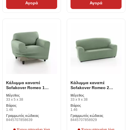
Αγορά
Αγορά
Κάλυμμα καναπέ
Κάλυμμα καναπέ
Sofakover Romeo 1
Sofakover Romeo 2
κάθισμα
θέσεις
Μέγεθος
Μέγεθος
33 x 5 x 38
33 x 9 x 38
Βάρος
Βάρος
1.46
1.46
Γραμμωτός κώδικας
Γραμμωτός κώδικας
8445707858639
8445707858929
Έχουν απομείνει λίγα
Έχουν απομείνει λίγα