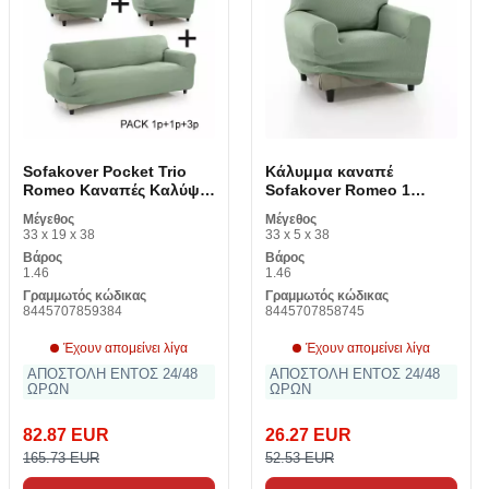
Sofakover Pocket Trio
Κάλυμμα καναπέ
Romeo Καναπές Καλύψτε
Sofakover Romeo 1
3 κομμάτια
κάθισμα
Μέγεθος
Μέγεθος
33 x 19 x 38
33 x 5 x 38
Βάρος
Βάρος
1.46
1.46
Γραμμωτός κώδικας
Γραμμωτός κώδικας
8445707859384
8445707858745
Έχουν απομείνει λίγα
Έχουν απομείνει λίγα
ΑΠΟΣΤΟΛΗ ΕΝΤΟΣ 24/48
ΑΠΟΣΤΟΛΗ ΕΝΤΟΣ 24/48
ΩΡΩΝ
ΩΡΩΝ
82.87 EUR
26.27 EUR
165.73 EUR
52.53 EUR