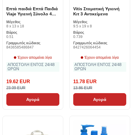
Επτά παιδιά Επτά Παιδιά
Vitis Στοματική Υγιεινή
Viaje Υγιεινή Σύνολο 4
Κιτ 3 Αντικείμενα
αντικείμενα (4 pcs)
Μέγεθος
Μέγεθος
8 x 13 x 18
9.5 x 19 x 8
Βάρος
Βάρος
0.51
0.739
Γραμμωτός κώδικας
Γραμμωτός κώδικας
8436585486847
8427426064454
Έχουν απομείνει λίγα
Έχουν απομείνει λίγα
ΑΠΟΣΤΟΛΗ ΕΝΤΟΣ 24/48
ΑΠΟΣΤΟΛΗ ΕΝΤΟΣ 24/48
ΩΡΩΝ
ΩΡΩΝ
19.62 EUR
11.78 EUR
23.09 EUR
13.86 EUR
Αγορά
Αγορά