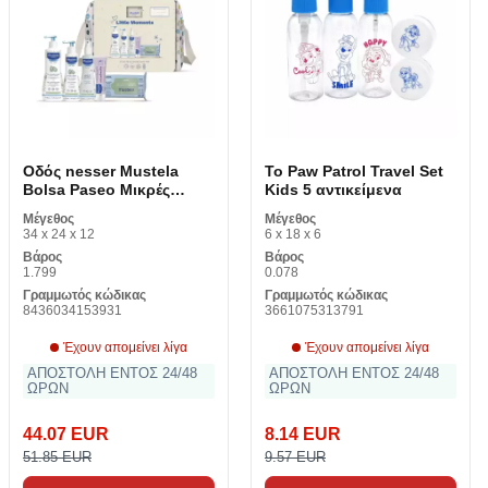
Οδός nesser Mustela
Το Paw Patrol Travel Set
Bolsa Paseo Μικρές
Kids 5 αντικείμενα
στιγμές Lunares Lote 6
Μέγεθος
Μέγεθος
34 x 24 x 12
6 x 18 x 6
Βάρος
Βάρος
1.799
0.078
Γραμμωτός κώδικας
Γραμμωτός κώδικας
8436034153931
3661075313791
Έχουν απομείνει λίγα
Έχουν απομείνει λίγα
ΑΠΟΣΤΟΛΗ ΕΝΤΟΣ 24/48
ΑΠΟΣΤΟΛΗ ΕΝΤΟΣ 24/48
ΩΡΩΝ
ΩΡΩΝ
44.07 EUR
8.14 EUR
51.85 EUR
9.57 EUR