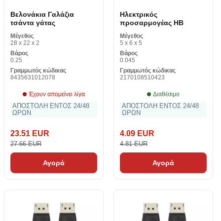
Βελονάκια Γαλάζια
Ηλεκτρικός
τσάντα γάτας
προσαρμογέας ΗΒ
Μέγεθος
Μέγεθος
28 x 22 x 2
5 x 6 x 5
Βάρος
Βάρος
0.25
0.045
Γραμμωτός κώδικας
Γραμμωτός κώδικας
8435631012078
2170108510423
Έχουν απομείνει λίγα
Διαθέσιμο
ΑΠΟΣΤΟΛΗ ΕΝΤΟΣ 24/48
ΑΠΟΣΤΟΛΗ ΕΝΤΟΣ 24/48
ΩΡΩΝ
ΩΡΩΝ
23.51 EUR
4.09 EUR
27.66 EUR
4.81 EUR
Αγορά
Αγορά