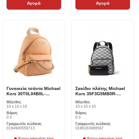
Αγορά
Αγορά
Γυναικεία τσάντα Michael
Σακίδιο πλάτης Michael
Kors 30T0L04B0L-
Kors 35F3G5MB0R-
CANTALOUPE
BLACK
Μέγεθος
Μέγεθος
10 x 10 x 10
10 x 10 x 10
Βάρος
Βάρος
0.3
0.3
Γραμμωτός κώδικας
Γραμμωτός κώδικας
0194900558713
0196163989587
Έχουν απομείνει λίγα
Έχουν απομείνει λίγα