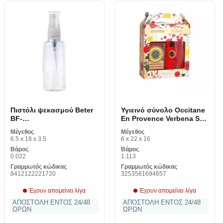
Πιστόλι ψεκασμού Beter
Υγιεινό σύνολο Occitane
BF-
En Provence Verbena Shi
8412122221720_Vendor
2
Μέγεθος
Μέγεθος
100 ml
6.5 x 18 x 3.5
6 x 22 x 16
Βάρος
Βάρος
0.022
1.113
Γραμμωτός κώδικας
Γραμμωτός κώδικας
8412122221720
3253581694657
Έχουν απομείνει λίγα
Έχουν απομείνει λίγα
ΑΠΟΣΤΟΛΗ ΕΝΤΟΣ 24/48
ΑΠΟΣΤΟΛΗ ΕΝΤΟΣ 24/48
ΩΡΩΝ
ΩΡΩΝ