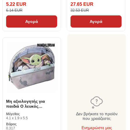
5.22 EUR
27.65 EUR
6.14 EUR
32.53 EUR
Αγορά
Αγορά
Μη αξιολογητής για
παιδιά Ο λευκός
μανδαλοριανός
Δεν βρήκατε το προϊόν
Μέγεθος
4.1 x 1.9 x 5.5
που χρειάζεστε;
Βάρος
Ενημερώστε μας
0.317