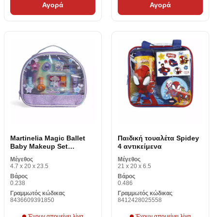
Αγορά
Αγορά
Martinelia Magic Ballet
Παιδική τουαλέτα Spidey
Baby Makeup Set
4 αντικείμενα
Nessesser 7 αντικείμενα
Μέγεθος
Μέγεθος
4.7 x 20 x 23.5
21 x 20 x 6.5
Βάρος
Βάρος
0.238
0.486
Γραμμωτός κώδικας
Γραμμωτός κώδικας
8436609391850
8412428025558
Έχουν απομείνει λίγα
Έχουν απομείνει λίγα