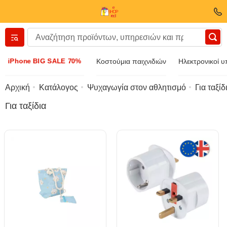
Вернуться назад
iPhone BIG SALE 70%
Κοστούμια παιχνιδιών
Ηλεκτρονικοί υ
Ενδύματα και υποδήματα
Αρχική
Κατάλογος
Ψυχαγωγία στον αθλητισμό
Για ταξίδ
Για ταξίδια
Εξαρτήματα
Γυαλιά ηλίου
Κοσμήματα
Ρολόι χειρός