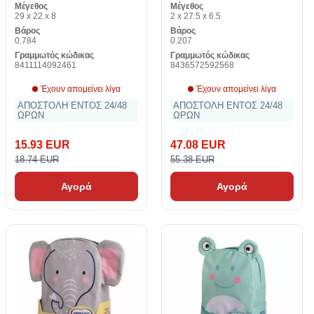
Μέγεθος
Μέγεθος
cm (1 off)
29 x 22 x 8
2 x 27.5 x 6.5
Βάρος
Βάρος
0.784
0.207
Γραμμωτός κώδικας
Γραμμωτός κώδικας
8411114092461
8436572592568
Έχουν απομείνει λίγα
Έχουν απομείνει λίγα
ΑΠΟΣΤΟΛΗ ΕΝΤΟΣ 24/48
ΑΠΟΣΤΟΛΗ ΕΝΤΟΣ 24/48
ΩΡΩΝ
ΩΡΩΝ
15.93 EUR
47.08 EUR
18.74 EUR
55.38 EUR
Αγορά
Αγορά