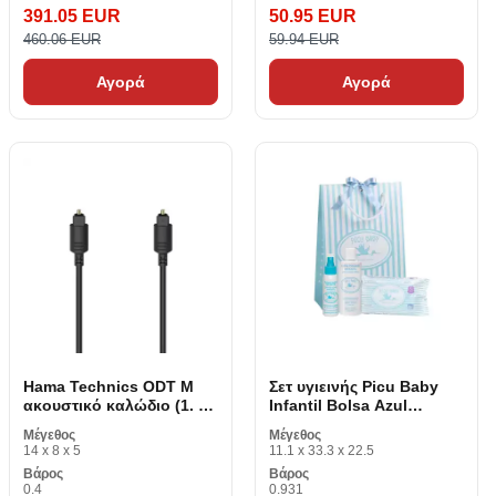
391.05 EUR
50.95 EUR
460.06 EUR
59.94 EUR
Αγορά
Αγορά
Hama Technics ODT M
Σετ υγιεινής Picu Baby
ακουστικό καλώδιο (1. 5
Infantil Bolsa Azul
m)
Όμορφο Μωρό Μπλε 3
Μέγεθος
Μέγεθος
Αντικείμενα (3 pcs)
14 x 8 x 5
11.1 x 33.3 x 22.5
Βάρος
Βάρος
0.4
0.931