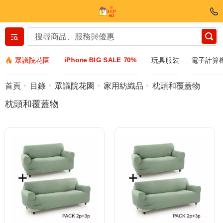
Вернуться назад
iPhone BIG SALE 70%
眾議院花園
玩具服裝
電子計算
服裝和鞋子
首頁
目錄
眾議院花園
家用紡織品
枕頭和覆蓋物
枕頭和覆蓋物
配件
太陽鏡
Bijuteria
手表