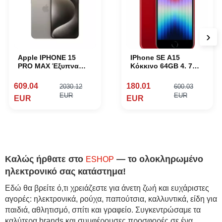
›
Apple IPHONE 15
IPhone SE A15
PRO MAX Έξυπνα
Κόκκινο 64GB 4. 7
τηλέφωνα τιτανίου
Smartphones 5G
609.04
180.01
2030.12
600.03
EUR
EUR
EUR
EUR
Καλώς ήρθατε στο
— το ολοκληρωμένο
ESHOP
ηλεκτρονικό σας κατάστημα!
Εδώ θα βρείτε ό,τι χρειάζεστε για άνετη ζωή και ευχάριστες
αγορές: ηλεκτρονικά, ρούχα, παπούτσια, καλλυντικά, είδη για
παιδιά, αθλητισμό, σπίτι και γραφείο. Συγκεντρώσαμε τα
καλύτερα brands και συμφέρουσες προσφορές σε ένα