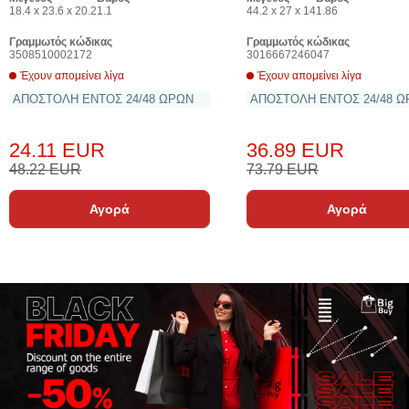
18.4 x 23.6 x 20.2
1.1
44.2 x 27 x 14
1.86
Γραμμωτός κώδικας
Γραμμωτός κώδικας
3508510002172
3016667246047
Έχουν απομείνει λίγα
Έχουν απομείνει λίγα
ΑΠΟΣΤΟΛΗ ΕΝΤΟΣ 24/48 ΩΡΩΝ
ΑΠΟΣΤΟΛΗ ΕΝΤΟΣ 24/48 
24.11 EUR
36.89 EUR
48.22 EUR
73.79 EUR
Αγορά
Αγορά