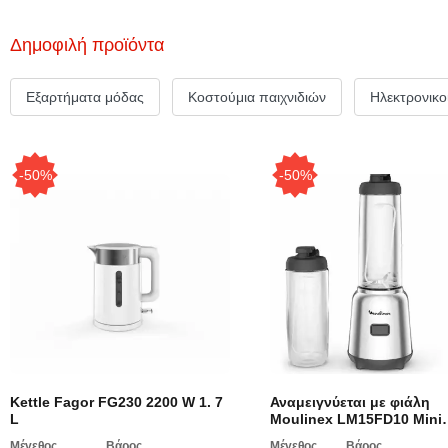
Δημοφιλή προϊόντα
Εξαρτήματα μόδας
Κοστούμια παιχνιδιών
Ηλεκτρονικο
-50%
-50%
Kettle Fagor FG230 2200 W 1. 7
Αναμειγνύεται με φιάλη
L
Moulinex LM15FD10 Mini
Blender 300 W Silver 300 
Μέγεθος
Βάρος
Μέγεθος
Βάρος