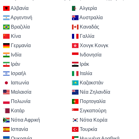
Αλβανία
Αλγερία
Αργεντινή
Αυστραλία
Βραζιλία
Καναδάς
Κίνα
Γαλλία
Γερμανία
Χονγκ Κονγκ
Ινδία
Ινδονησία
Ιράν
Ιράκ
Ισραήλ
Ιταλία
Ιαπωνία
Καζακστάν
Μαλαισία
Νέα Ζηλανδία
Πολωνία
Πορτογαλία
Κατάρ
Σιγκαπούρη
Νότια Αφρική
Νότια Κορέα
Ισπανία
Τουρκία
Ουκρανία
Ηνωμένα Αραβικά