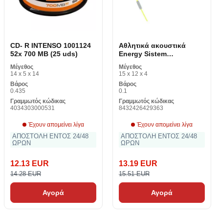
CD- R INTENSO 1001124
Αθλητικά ακουστικά
52x 700 MB (25 uds)
Energy Sistem
MAUAMI0597 Κίτρινο
Μέγεθος
Μέγεθος
14 x 5 x 14
15 x 12 x 4
Βάρος
Βάρος
0.435
0.1
Γραμμωτός κώδικας
Γραμμωτός κώδικας
4034303000531
8432426429363
Έχουν απομείνει λίγα
Έχουν απομείνει λίγα
ΑΠΟΣΤΟΛΗ ΕΝΤΟΣ 24/48
ΑΠΟΣΤΟΛΗ ΕΝΤΟΣ 24/48
ΩΡΩΝ
ΩΡΩΝ
12.13 EUR
13.19 EUR
14.28 EUR
15.51 EUR
Αγορά
Αγορά