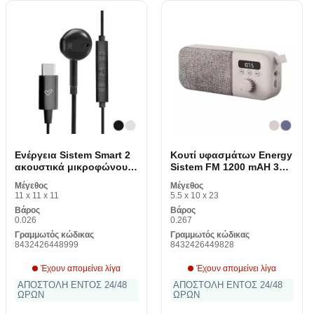
Ενέργεια Sistem Smart 2
Κουτί υφασμάτων Energy
ακουστικά μικροφώνου
Sistem FM 1200 mAH 3W
USB-C
φορητό ψηφιακό
Μέγεθος
Μέγεθος
ραδιόφωνο
11 x 11 x 11
5.5 x 10 x 23
Βάρος
Βάρος
0.026
0.267
Γραμμωτός κώδικας
Γραμμωτός κώδικας
8432426448999
8432426449828
Έχουν απομείνει λίγα
Έχουν απομείνει λίγα
ΑΠΟΣΤΟΛΗ ΕΝΤΟΣ 24/48
ΑΠΟΣΤΟΛΗ ΕΝΤΟΣ 24/48
ΩΡΩΝ
ΩΡΩΝ