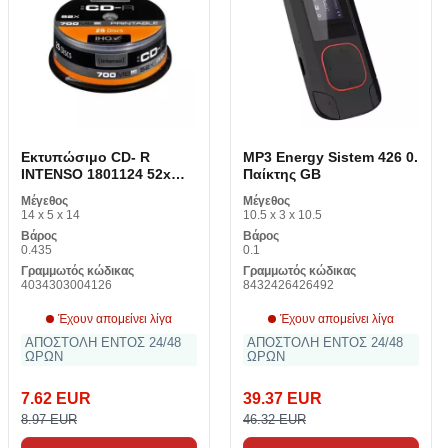
Εκτυπώσιμο CD- R
MP3 Energy Sistem 426 0.
INTENSO 1801124 52x
Παίκτης GB
700 MB 25 pcs 700 MB
Μέγεθος
Μέγεθος
14 x 5 x 14
10.5 x 3 x 10.5
Βάρος
Βάρος
0.435
0.1
Γραμμωτός κώδικας
Γραμμωτός κώδικας
4034303004126
8432426426492
Έχουν απομείνει λίγα
Έχουν απομείνει λίγα
ΑΠΟΣΤΟΛΗ ΕΝΤΟΣ 24/48
ΑΠΟΣΤΟΛΗ ΕΝΤΟΣ 24/48
ΩΡΩΝ
ΩΡΩΝ
7.62 EUR
39.37 EUR
8.97 EUR
46.32 EUR