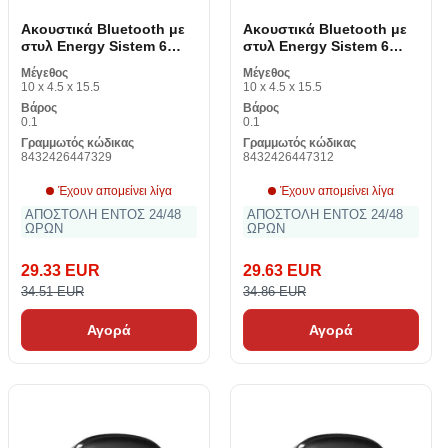
Ακουστικά Bluetooth με
Ακουστικά Bluetooth με
στυλ Energy Sistem 6
στυλ Energy Sistem 6
Αληθινό ασύρματο
Αληθινό ασύρματο
Μέγεθος
Μέγεθος
μικρόφωνο
μικρόφωνο
10 x 4.5 x 15.5
10 x 4.5 x 15.5
Βάρος
Βάρος
0.1
0.1
Γραμμωτός κώδικας
Γραμμωτός κώδικας
8432426447329
8432426447312
Έχουν απομείνει λίγα
Έχουν απομείνει λίγα
ΑΠΟΣΤΟΛΗ ΕΝΤΟΣ 24/48
ΑΠΟΣΤΟΛΗ ΕΝΤΟΣ 24/48
ΩΡΩΝ
ΩΡΩΝ
29.33 EUR
29.63 EUR
34.51 EUR
34.86 EUR
Αγορά
Αγορά