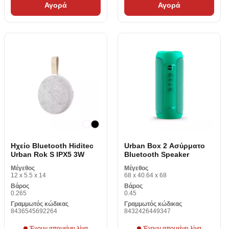
Αγορά
Αγορά
Ηχείο Bluetooth Hiditec
Urban Box 2 Ασύρματο
Urban Rok S IPX5 3W
Bluetooth Speaker
Μέγεθος
Μέγεθος
12 x 5.5 x 14
68 x 40.64 x 68
Βάρος
Βάρος
0.265
0.45
Γραμμωτός κώδικας
Γραμμωτός κώδικας
8436545692264
8432426449347
Έχουν απομείνει λίγα
Έχουν απομείνει λίγα