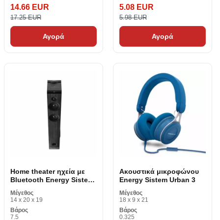
14.66 EUR
5.08 EUR
17.25 EUR
5.98 EUR
Αγορά
Αγορά
Home theater ηχεία με
Ακουστικά μικροφώνου
Bluetooth Energy Sistem
Energy Sistem Urban 3
Tower 7 445066 LED
Μέγεθος
Μέγεθος
Micro SD USB 100W
14 x 20 x 19
18 x 9 x 21
Black
Βάρος
Βάρος
7.5
0.325