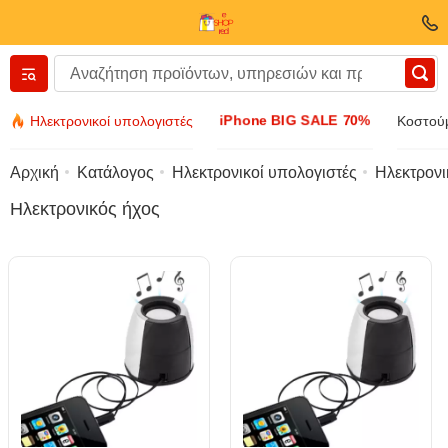
Вернуться назад
iPhone BIG SALE 70%
Ηλεκτρονικοί υπολογιστές
Κοστούμ
Ενδύματα και υποδήματα
Αρχική
Κατάλογος
Ηλεκτρονικοί υπολογιστές
Ηλεκτρονι
Ηλεκτρονικός ήχος
Εξαρτήματα
Γυαλιά ηλίου
Κοσμήματα
Ρολόι χειρός