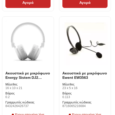
Αγορά
Αγορά
Ακουστικά με μικρόφωνο
Ακουστικά με μικρόφωνο
Energy Sistem DJ2
Ewent EW3563
426737
Μέγεθος
Μέγεθος
16 x 10 x 21
23 x 5 x 16
Βάρος
Βάρος
0.2
0.113
Γραμμωτός κώδικας
Γραμμωτός κώδικας
8432426426737
8716065216684
Έχουν απομείνει λίγα
Έχουν απομείνει λίγα