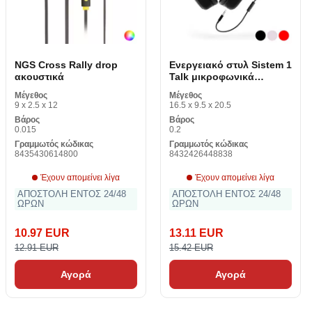
NGS Cross Rally drop
Ενεργειακό στυλ Sistem 1
ακουστικά
Talk μικροφωνικά
ακουστικά
Μέγεθος
Μέγεθος
9 x 2.5 x 12
16.5 x 9.5 x 20.5
Βάρος
Βάρος
0.015
0.2
Γραμμωτός κώδικας
Γραμμωτός κώδικας
8435430614800
8432426448838
Έχουν απομείνει λίγα
Έχουν απομείνει λίγα
ΑΠΟΣΤΟΛΗ ΕΝΤΟΣ 24/48
ΑΠΟΣΤΟΛΗ ΕΝΤΟΣ 24/48
ΩΡΩΝ
ΩΡΩΝ
10.97 EUR
13.11 EUR
12.91 EUR
15.42 EUR
Αγορά
Αγορά