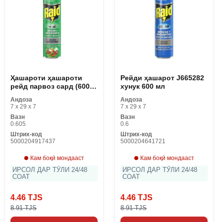
Ҳашароти ҳашароти
Рейди ҳашарот J665282
рейд парвоз сард (600
хунук 600 мл
мл)
Андоза
Андоза
7 x 29 x 7
7 x 29 x 7
Вазн
Вазн
0.605
0.6
Штрих-код
Штрих-код
5000204917437
5000204641721
Кам боқӣ мондааст
Кам боқӣ мондааст
ИРСОЛ ДАР ТӮЛИ 24/48
ИРСОЛ ДАР ТӮЛИ 24/48
СОАТ
СОАТ
4.46 TJS
4.46 TJS
8.91 TJS
8.91 TJS