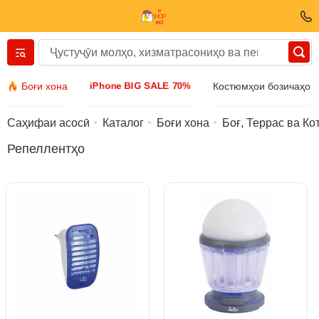
Вернуться назад
iPhone BIG SALE 70%
Боғи хона
Костюмҳои бозичаҳо
Либос ва пойафзол
Саҳифаи асосӣ
Каталог
Боғи хона
Боғ, Террас ва Ко
Репеллентҳо
Лавозимот
Айнак
Заргарӣ
Соати дастӣ