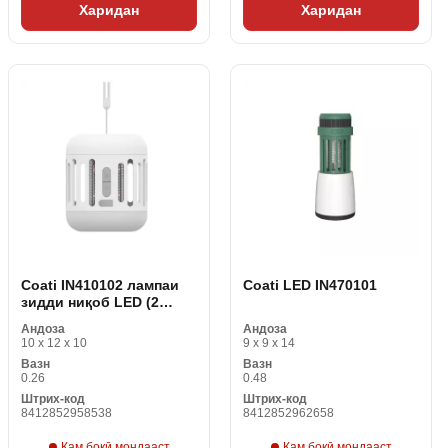
Харидан
Харидан
Coati IN410102 лампаи
Coati LED IN470101
зидди ниқоб LED (2
дона)
Андоза
Андоза
10 x 12 x 10
9 x 9 x 14
Вазн
Вазн
0.26
0.48
Штрих-код
Штрих-код
8412852958538
8412852962658
Кам боқӣ мондааст
Кам боқӣ мондааст