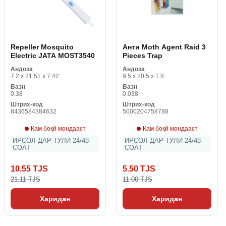
Repeller Mosquito
Анти Moth Agent Raid 3
Electric JATA MOST3540
Pieces Trap
Андоза
Андоза
7.2 x 21.51 x 7.42
9.5 x 20.5 x 1.8
Вазн
Вазн
0.38
0.038
Штрих-код
Штрих-код
8436584384632
5000204758788
Кам боқӣ мондааст
Кам боқӣ мондааст
ИРСОЛ ДАР ТӮЛИ 24/48
ИРСОЛ ДАР ТӮЛИ 24/48
СОАТ
СОАТ
10.55 TJS
5.50 TJS
21.11 TJS
11.00 TJS
Харидан
Харидан