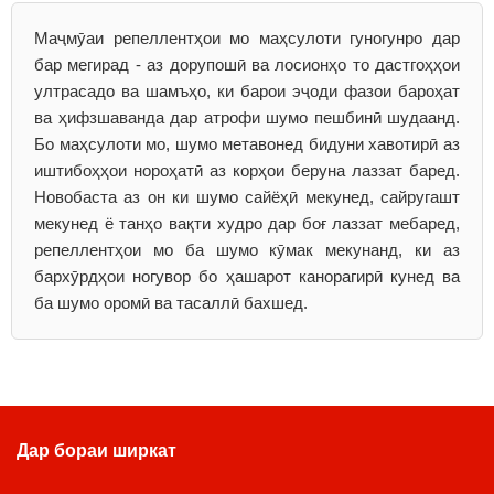
Маҷмӯаи репеллентҳои мо маҳсулоти гуногунро дар
бар мегирад - аз дорупошӣ ва лосионҳо то дастгоҳҳои
ултрасадо ва шамъҳо, ки барои эҷоди фазои бароҳат
ва ҳифзшаванда дар атрофи шумо пешбинӣ шудаанд.
Бо маҳсулоти мо, шумо метавонед бидуни хавотирӣ аз
иштибоҳҳои нороҳатӣ аз корҳои беруна лаззат баред.
Новобаста аз он ки шумо сайёҳӣ мекунед, сайругашт
мекунед ё танҳо вақти худро дар боғ лаззат мебаред,
репеллентҳои мо ба шумо кӯмак мекунанд, ки аз
бархӯрдҳои ногувор бо ҳашарот канорагирӣ кунед ва
ба шумо оромӣ ва тасаллӣ бахшед.
Дар бораи ширкат