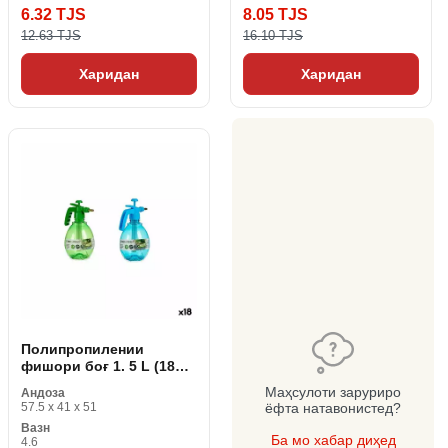
6.32 TJS
8.05 TJS
12.63 TJS
16.10 TJS
Харидан
Харидан
Полипропилении
фишори боғ 1. 5 L (18
дона)
Маҳсулоти заруриро
Андоза
57.5 x 41 x 51
ёфта натавонистед?
Вазн
Ба мо хабар диҳед
4.6