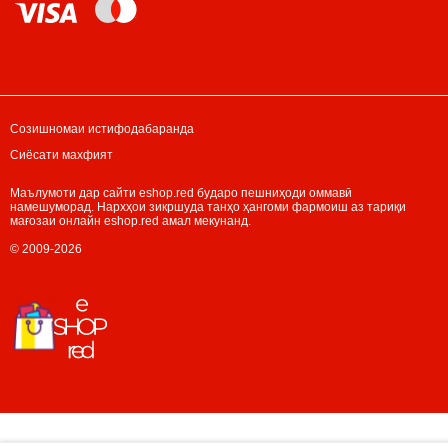
Созишномаи истифодабаранда
Сиёсати махфият
Маълумоти дар сайти eshop.red бударо пешниҳоди оммавӣ
намешуморад. Нархҳои зикршуда танҳо ҳангоми фармоиш аз тариқи
мағозаи онлайн eshop.red амал мекунанд.
© 2009-2026