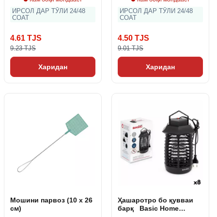
ИРСОЛ ДАР ТӮЛИ 24/48
ИРСОЛ ДАР ТӮЛИ 24/48
СОАТ
СОАТ
4.61 TJS
4.50 TJS
9.23 TJS
9.01 TJS
Харидан
Харидан
Мошини парвоз (10 x 26
Ҳашаротро бо қувваи
см)
барқ ​ ​ Basic Home
мекушад (16 x 14 x 24