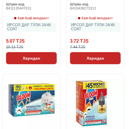
Штрих-код
Штрих-код
8411135447011
8410436273312
Кам боқӣ мондааст
Кам боқӣ мондааст
ИРСОЛ ДАР ТӮЛИ 24/48
ИРСОЛ ДАР ТӮЛИ 24/48
СОАТ
СОАТ
5.07 TJS
3.72 TJS
10.13 TJS
7.44 TJS
Харидан
Харидан