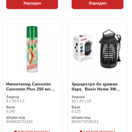
Харидан
Харидан
Инсектисид Carcomin
Ҳашаротро бо қувваи
Carcomin Plus 250 мл
барқ ​ ​ Basic Home 3W
(250 мл)
220 V (16 x 14 x 24 см)
Андоза
Андоза
мекушад
5 x 20.5 x 5
16 x 25 x 14
Вазн
Вазн
0.242
0.125
Штрих-код
Штрих-код
8436032711324
8433774726241
Кам боқӣ мондааст
Кам боқӣ мондааст