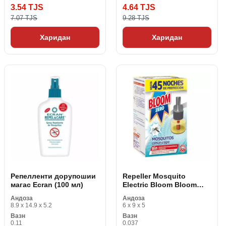
3.54 TJS
4.64 TJS
7.07 TJS
9.28 TJS
Харидан
Харидан
Репелленти дорупошии
Repeller Mosquito
магас Ecran (100 мл)
Electric Bloom Bloom
Zero Mosquitos 45 Night
Андоза
Андоза
8.9 x 14.9 x 5.2
6 x 9 x 5
Вазн
Вазн
0.11
0.037