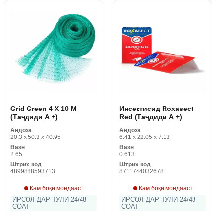
Grid Green 4 X 10 M
Инсектисид Roxasect
(Таҷдиди A +)
Red (Таҷдиди A +)
Андоза
Андоза
20.3 x 50.3 x 40.95
6.41 x 22.05 x 7.13
Вазн
Вазн
2.65
0.613
Штрих-код
Штрих-код
4899888593713
8711744032678
Кам боқӣ мондааст
Кам боқӣ мондааст
ИРСОЛ ДАР ТӮЛИ 24/48
ИРСОЛ ДАР ТӮЛИ 24/48
СОАТ
СОАТ