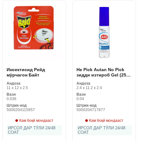
Инсектисид Рейд
Не Pick Autan No Pick
мӯрчагон Байт
зидди изтироб Gel (25
ml) 25 ml
Андоза
Андоза
11 x 12 x 2.5
2.4 x 11.2 x 2.4
Вазн
Вазн
0.036
0.04
Штрих-код
Штрих-код
5000204115857
5000204717877
Кам боқӣ мондааст
Кам боқӣ мондааст
ИРСОЛ ДАР ТӮЛИ 24/48
ИРСОЛ ДАР ТӮЛИ 24/48
СОАТ
СОАТ