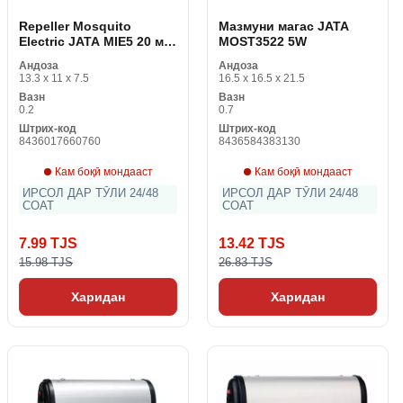
Repeller Mosquito
Мазмуни магас JATA
Electric JATA MIE5 20 м ²
MOST3522 5W
2W сафед кабуд
Андоза
Андоза
13.3 x 11 x 7.5
16.5 x 16.5 x 21.5
Вазн
Вазн
0.2
0.7
Штрих-код
Штрих-код
8436017660760
8436584383130
Кам боқӣ мондааст
Кам боқӣ мондааст
ИРСОЛ ДАР ТӮЛИ 24/48
ИРСОЛ ДАР ТӮЛИ 24/48
СОАТ
СОАТ
7.99 TJS
13.42 TJS
15.98 TJS
26.83 TJS
Харидан
Харидан