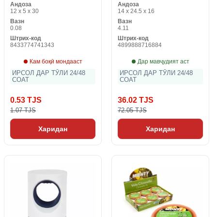
Андоза
Андоза
см)
12 x 5 x 30
14 x 24.5 x 16
Вазн
Вазн
0.08
4.11
Штрих-код
Штрих-код
8433774741343
4899888716884
Кам боқӣ мондааст
Дар мавҷудият аст
ИРСОЛ ДАР ТӮЛИ 24/48
ИРСОЛ ДАР ТӮЛИ 24/48
СОАТ
СОАТ
0.53 TJS
36.02 TJS
1.07 TJS
72.05 TJS
Харидан
Харидан