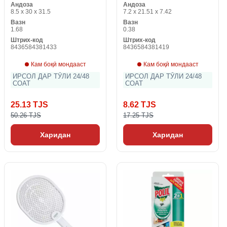
Андоза
Андоза
8.5 x 30 x 31.5
7.2 x 21.51 x 7.42
Вазн
Вазн
1.68
0.38
Штрих-код
Штрих-код
8436584381433
8436584381419
Кам боқӣ мондааст
Кам боқӣ мондааст
ИРСОЛ ДАР ТӮЛИ 24/48
ИРСОЛ ДАР ТӮЛИ 24/48
СОАТ
СОАТ
25.13 TJS
8.62 TJS
50.26 TJS
17.25 TJS
Харидан
Харидан