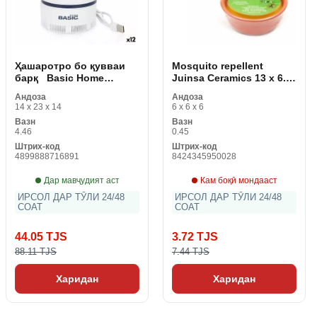
Ҳашаротро бо қувваи
Mosquito repellent
барқ ​ ​ Basic Home
Juinsa Ceramics 13 x 6.
Vórtice USB 5 W (12
50 см
Андоза
Андоза
дона) мекушад
14 x 23 x 14
6 x 6 x 6
Вазн
Вазн
4.46
0.45
Штрих-код
Штрих-код
4899888716891
8424345950028
Дар мавҷудият аст
Кам боқӣ мондааст
ИРСОЛ ДАР ТӮЛИ 24/48
ИРСОЛ ДАР ТӮЛИ 24/48
СОАТ
СОАТ
44.05 TJS
3.72 TJS
88.11 TJS
7.44 TJS
Харидан
Харидан