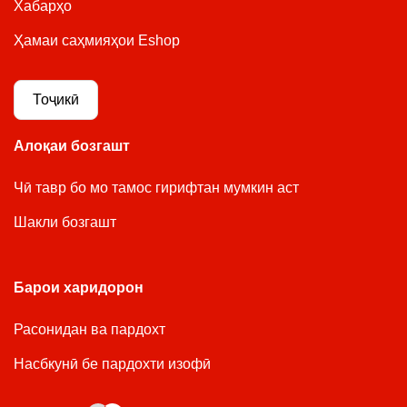
Хабарҳо
Ҳамаи саҳмияҳои Eshop
Тоҷикӣ
Алоқаи бозгашт
Чӣ тавр бо мо тамос гирифтан мумкин аст
Шакли бозгашт
Барои харидорон
Расонидан ва пардохт
Насбкунӣ бе пардохти изофӣ