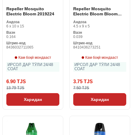
Repeller Mosquito
Repeller Mosquito
Electric Bloom 2019224
Electric Bloom Bloom
Max Moscas Mosquitos
Андоза
Андоза
45 Night 1 порча 18 мл
6 x 10 x 15
4.5 x 9 x 5
Вазн
Вазн
0.164
0.039
Штрих-код
Штрих-код
8436032711065
8410436273251
Кам боқӣ мондааст
Кам боқӣ мондааст
ИРСОЛ ДАР ТӮЛИ 24/48
ИРСОЛ ДАР ТӮЛИ 24/48
СОАТ
СОАТ
6.90 TJS
3.75 TJS
13.79 TJS
7.50 TJS
Харидан
Харидан