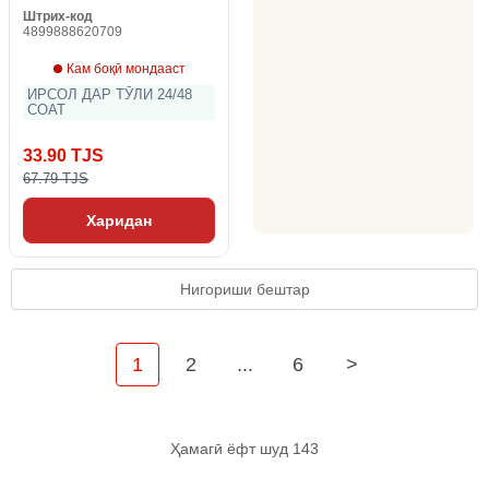
Штрих-код
4899888620709
Кам боқӣ мондааст
ИРСОЛ ДАР ТӮЛИ 24/48
СОАТ
33.90 TJS
67.79 TJS
Харидан
Нигориши бештар
1
2
...
6
>
Ҳамагӣ ёфт шуд 143