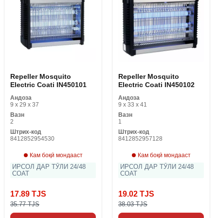
Repeller Mosquito
Repeller Mosquito
Electric Coati IN450101
Electric Coati IN450102
Андоза
Андоза
9 x 29 x 37
9 x 33 x 41
Вазн
Вазн
2
1
Штрих-код
Штрих-код
8412852954530
8412852957128
Кам боқӣ мондааст
Кам боқӣ мондааст
ИРСОЛ ДАР ТӮЛИ 24/48
ИРСОЛ ДАР ТӮЛИ 24/48
СОАТ
СОАТ
17.89 TJS
19.02 TJS
35.77 TJS
38.03 TJS