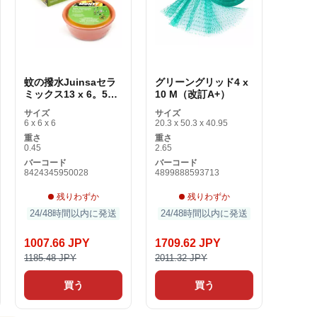
蚊の撥水Juinsaセラ
グリーングリッド4 x
ミックス13 x 6。50
10 M（改訂A+）
センチメートル
サイズ
サイズ
6 x 6 x 6
20.3 x 50.3 x 40.95
重さ
重さ
0.45
2.65
バーコード
バーコード
8424345950028
4899888593713
残りわずか
残りわずか
24/48時間以内に発送
24/48時間以内に発送
1007.66 JPY
1709.62 JPY
1185.48 JPY
2011.32 JPY
買う
買う