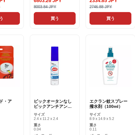
JPY
6803.26 JPY
2334.85 JPY
Y
8003.84 JPY
2746.88 JPY
う
買う
買う
ド・ア
ピックオータンなし
エクラン蚊スプレー
ピックアンチアンチ
撥水剤（100ml）
ジェル（25ミリリッ
サイズ
サイズ
トル）25ミリリット
2.4 x 11.2 x 2.4
8.9 x 14.9 x 5.2
ル
重さ
重さ
0.04
0.11