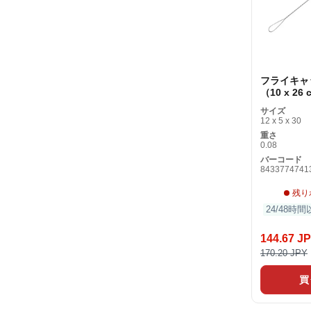
フライキャ
（10 x 26
サイズ
12 x 5 x 30
重さ
0.08
バーコード
8433774741
残り
24/48時
144.67 J
170.20 JPY
買