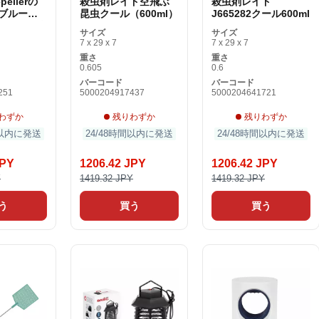
ellerの
殺虫剤レイド空飛ぶ
殺虫剤レイド
ブルーム
昆虫クール（600ml）
J665282クール600ml
scasの蚊
サイズ
サイズ
8のml
7 x 29 x 7
7 x 29 x 7
重さ
重さ
0.605
0.6
バーコード
バーコード
251
5000204917437
5000204641721
わずか
残りわずか
残りわずか
間以内に発送
24/48時間以内に発送
24/48時間以内に発送
JPY
1206.42 JPY
1206.42 JPY
Y
1419.32 JPY
1419.32 JPY
う
買う
買う