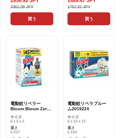
2856.92 JPY
1489.47 JPY
3361.08 JPY
1752.32 JPY
買う
買う
電動蚊リペラー
電動蚊リペラブルー
Bloom Bloom Zero
ム2019224
Mosquitos 45 Night
サイズ
サイズ
6 x 9 x 5
6 x 10 x 15
重さ
重さ
0.037
0.164