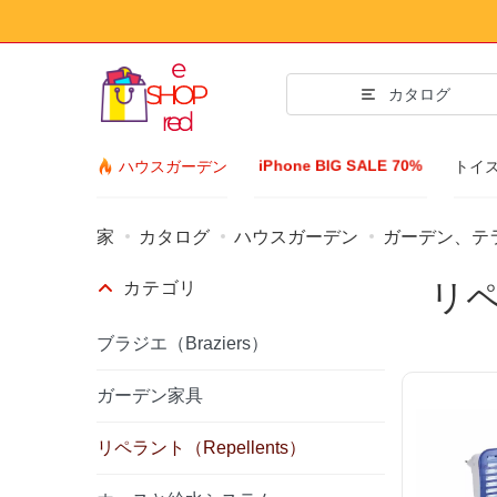
カタログ
iPhone BIG SALE 70%
ハウスガーデン
トイ
家
カタログ
ハウスガーデン
ガーデン、テ
ファッショ
リペ
カテゴリ
衣類&フットウェ
アクセサリー
ブラジエ（Braziers）
サングラス
ガーデン家具
ジュエリー
リペラント（Repellents）
リストウォッチ