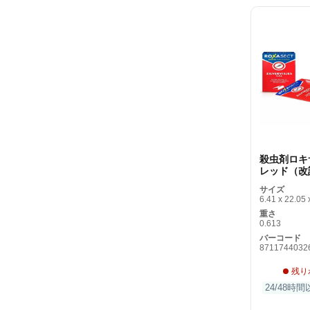
殺虫剤ロキ
レッド（改
サイズ
6.41 x 22.05 
重さ
0.613
バーコード
8711744032
残り
24/48時