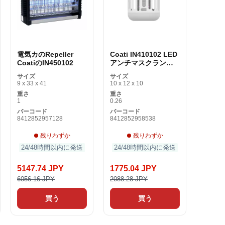
電気カのRepeller
Coati IN410102 LED
CoatiのIN450102
アンチマスクランプ
（2個）
サイズ
サイズ
9 x 33 x 41
10 x 12 x 10
重さ
重さ
1
0.26
バーコード
バーコード
8412852957128
8412852958538
残りわずか
残りわずか
24/48時間以内に発送
24/48時間以内に発送
5147.74 JPY
1775.04 JPY
6056.16 JPY
2088.28 JPY
買う
買う