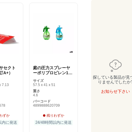
サセクト
庭の圧力スプレーヤ
訂A+）
ーポリプロピレン1。
探している製品が見
5L （18個）
サイズ
りませんでしたか
x 7.13
57.5 x 41 x 51
重さ
お知らせ下さい
4.6
バーコード
678
4899888620709
わずか
残りわずか
間以内に発送
24/48時間以内に発送