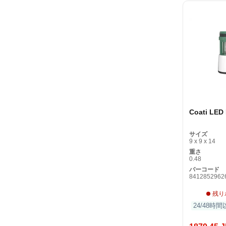
Coati LED
サイズ
9 x 9 x 14
重さ
0.48
バーコード
8412852962
残り
24/48時