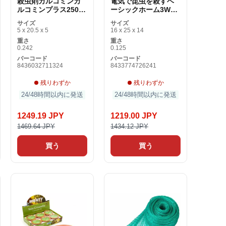
殺虫剤カルコミンカ
電気で昆虫を殺すベ
ルコミンプラス250ml
ーシックホーム3W
（250ml）
220 V （16 x 14 x 24
サイズ
サイズ
cm）
5 x 20.5 x 5
16 x 25 x 14
重さ
重さ
0.242
0.125
バーコード
バーコード
8436032711324
8433774726241
残りわずか
残りわずか
24/48時間以内に発送
24/48時間以内に発送
1249.19 JPY
1219.00 JPY
1469.64 JPY
1434.12 JPY
買う
買う