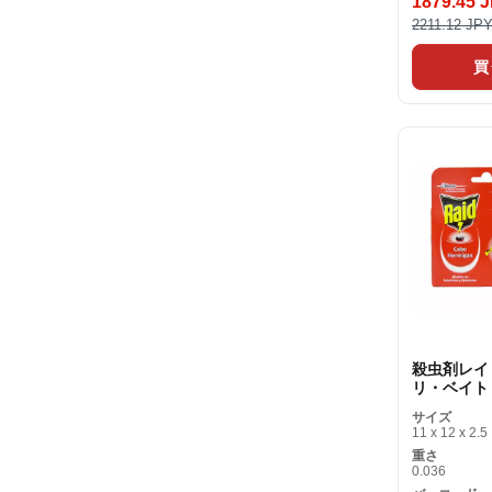
1879.45 
2211.12 JP
買
殺虫剤レイ
リ・ベイト
サイズ
11 x 12 x 2.5
重さ
0.036