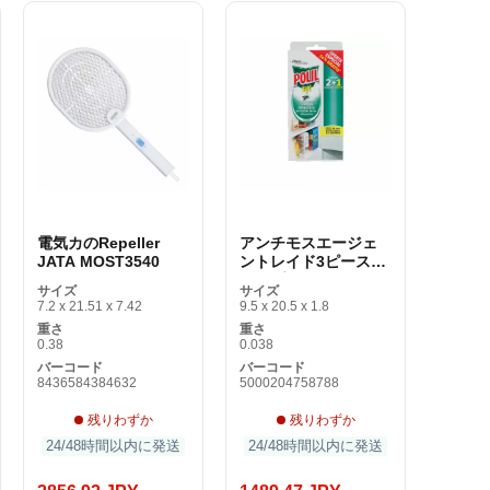
電気カのRepeller
アンチモスエージェ
JATA MOST3540
ントレイド3ピースト
ラップ
サイズ
サイズ
7.2 x 21.51 x 7.42
9.5 x 20.5 x 1.8
重さ
重さ
0.38
0.038
バーコード
バーコード
8436584384632
5000204758788
残りわずか
残りわずか
24/48時間以内に発送
24/48時間以内に発送