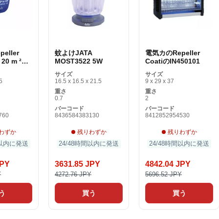
eller
蚊よけJATA
電気カのRepeller
 20 m ²
MOST3522 5W
CoatiのIN450101
トブルー
サイズ
サイズ
5
16.5 x 16.5 x 21.5
9 x 29 x 37
重さ
重さ
0.7
2
バーコード
バーコード
760
8436584383130
8412852954530
わずか
残りわずか
残りわずか
間以内に発送
24/48時間以内に発送
24/48時間以内に発送
JPY
3631.85 JPY
4842.04 JPY
Y
4272.76 JPY
5696.52 JPY
う
買う
買う