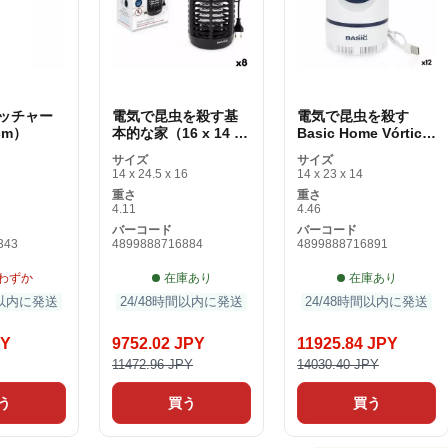
ッチャー
電気で昆虫を殺す基
電気で昆虫を殺す
 cm）
本的な家（16 x 14 x
Basic Home Vórtice
24 cm）
USB 5 W （12個）
サイズ
サイズ
14 x 24.5 x 16
14 x 23 x 14
重さ
重さ
4.11
4.46
バーコード
バーコード
343
4899888716884
4899888716891
わずか
在庫あり
在庫あり
間以内に発送
24/48時間以内に発送
24/48時間以内に発送
PY
9752.02 JPY
11925.84 JPY
11472.96 JPY
14030.40 JPY
う
買う
買う