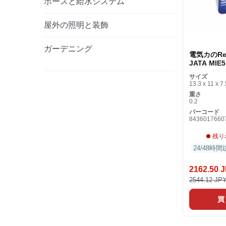
ホースと給水システム
屋外の照明と装飾
ガーデニング
電気カのRep
JATA MIE5
2Wホワイ
サイズ
13.3 x 11 x 7.
重さ
0.2
バーコード
8436017660
残り
24/48時
2162.50 
2544.12 JP
買