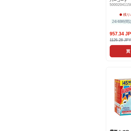
バーコード
5000204115
残り
24/48時
957.34 J
1126.28 JP
買