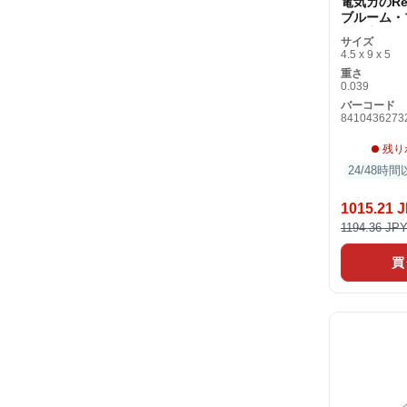
電気カのRep
ブルーム・
の最高のMo
サイズ
45夜1部分1
4.5 x 9 x 5
重さ
0.039
バーコード
8410436273
残り
24/48時
1015.21 
1194.36 JP
買