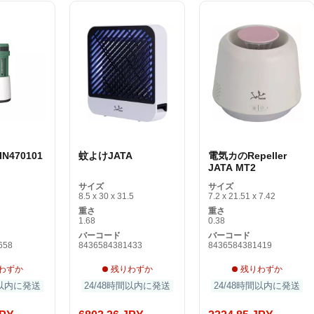
 IN470101
蚊よけJATA
電気カのRepeller
JATA MT2
サイズ
サイズ
8.5 x 30 x 31.5
7.2 x 21.51 x 7.42
重さ
重さ
1.68
0.38
バーコード
バーコード
658
8436584381433
8436584381419
わずか
残りわずか
残りわずか
間以内に発送
24/48時間以内に発送
24/48時間以内に発送