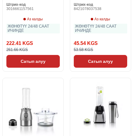
Штрих-код
Штрих-код
3016661157561
8421078037538
Аз калды
Аз калды
ЖӨНӨТҮҮ 24/48 СААТ
ЖӨНӨТҮҮ 24/48 СААТ
ИЧИНДЕ
ИЧИНДЕ
222.41 KGS
45.54 KGS
261.66 KGS
53.58 KGS
Сатып алуу
Сатып алуу