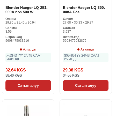
Blender Haeger LQ-2E1.
Blender Haeger LQ-350.
009A боз 500 W
008A Боз
Өлчөм
Өлчөм
29.85 x 31.45 x 30.94
27.68 x 30.33 x 29.87
Салмак
Салмак
3.59
3.537
Штрих-код
Штрих-код
5608475033216
5608475032875
Аз калды
Аз калды
ЖӨНӨТҮҮ 24/48 СААТ
ЖӨНӨТҮҮ 24/48 СААТ
ИЧИНДЕ
ИЧИНДЕ
32.64 KGS
29.38 KGS
38.40 KGS
34.56 KGS
Сатып алуу
Сатып алуу