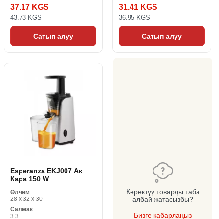
37.17 KGS
31.41 KGS
43.73 KGS
36.95 KGS
Сатып алуу
Сатып алуу
Esperanza EKJ007 Ак
Кара 150 W
Керектүү товарды таба
Өлчөм
28 x 32 x 30
албай жатасызбы?
Салмак
Бизге кабарлаңыз
3.3