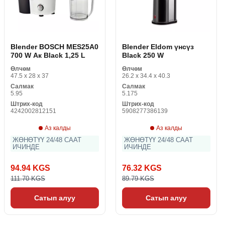
Blender BOSCH MES25A0
Blender Eldom үнсүз
700 W Ак Black 1,25 L
Black 250 W
Өлчөм
Өлчөм
47.5 x 28 x 37
26.2 x 34.4 x 40.3
Салмак
Салмак
5.95
5.175
Штрих-код
Штрих-код
4242002812151
5908277386139
Аз калды
Аз калды
ЖӨНӨТҮҮ 24/48 СААТ
ЖӨНӨТҮҮ 24/48 СААТ
ИЧИНДЕ
ИЧИНДЕ
94.94 KGS
76.32 KGS
111.70 KGS
89.79 KGS
Сатып алуу
Сатып алуу