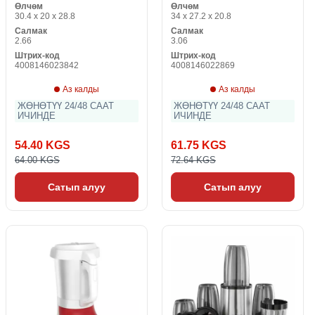
Өлчөм
Өлчөм
30.4 x 20 x 28.8
34 x 27.2 x 20.8
Салмак
Салмак
2.66
3.06
Штрих-код
Штрих-код
4008146023842
4008146022869
Аз калды
Аз калды
ЖӨНӨТҮҮ 24/48 СААТ
ЖӨНӨТҮҮ 24/48 СААТ
ИЧИНДЕ
ИЧИНДЕ
54.40 KGS
61.75 KGS
64.00 KGS
72.64 KGS
Сатып алуу
Сатып алуу