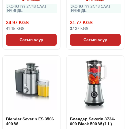
ЖӨНӨТҮҮ 24/48 СААТ
ЖӨНӨТҮҮ 24/48 СААТ
ИЧИНДЕ
ИЧИНДЕ
34.97 KGS
31.77 KGS
41.15 KGS
37.37 KGS
Сатып алуу
Сатып алуу
Blender Severin ES 3566
Блендер Severin 3734-
400 W
000 Black 500 W (1 L)