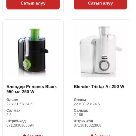
Сатып алуу
Сатып алуу
Блендер Princess Black
Blender Tristar Ак 250 W
950 мл 250 W
Өлчөм
Өлчөм
22 x 31.5 x 24.5
22 x 31.2 x 24.5
Салмак
Салмак
2.2
2.189
Штрих-код
Штрих-код
8712836305694
8713016022868
Аз калды
Аз калды