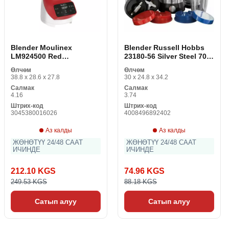
Blender Moulinex
Blender Russell Hobbs
LM924500 Red
23180-56 Silver Steel 700
Rojo/Blanco 2 L
W 700 W
Өлчөм
Өлчөм
38.8 x 28.6 x 27.8
30 x 24.8 x 34.2
Салмак
Салмак
4.16
3.74
Штрих-код
Штрих-код
3045380016026
4008496892402
Аз калды
Аз калды
ЖӨНӨТҮҮ 24/48 СААТ
ЖӨНӨТҮҮ 24/48 СААТ
ИЧИНДЕ
ИЧИНДЕ
212.10 KGS
74.96 KGS
249.53 KGS
88.18 KGS
Сатып алуу
Сатып алуу