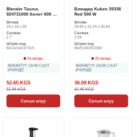
Blender Taurus
Блендер Kuken 35336
924731000 болот 600 W
Red 500 W
1,2 L
Өлчөм
Өлчөм
29 x 18 x 26
29.85 x 31.45 x 30.94
Салмак
Салмак
2.7
3.59
Штрих-код
Штрих-код
8414234247315
8425160353360
Аз калды
Аз калды
ЖӨНӨТҮҮ 24/48 СААТ
ЖӨНӨТҮҮ 24/48 СААТ
ИЧИНДЕ
ИЧИНДЕ
52.65 KGS
36.09 KGS
61.94 KGS
42.46 KGS
Сатып алуу
Сатып алуу