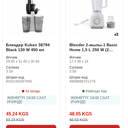
Блендер Kuken 38794
Blender 2-жылы-1 Basic
Black 130 W 450 мл
Home 1,5 L 250 W (2
даана)
Өлчөм
Өлчөм
29.85 x 31.45 x 30.94
17 x 38 x 19
Салмак
Салмак
3.59
3.58
Штрих-код
Штрих-код
8425160387945
4899888701279
Аз калды
Кампада бар
ЖӨНӨТҮҮ 24/48 СААТ
ЖӨНӨТҮҮ 24/48 СААТ
ИЧИНДЕ
ИЧИНДЕ
45.24 KGS
48.05 KGS
53.23 KGS
56.53 KGS