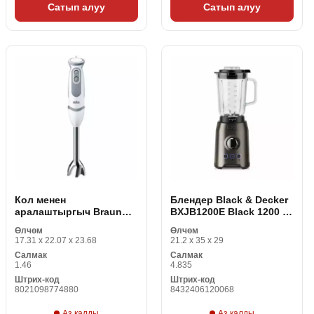
Сатып алуу
Сатып алуу
Кол менен
Блендер Black & Decker
аралаштыргыч Braun
BXJB1200E Black 1200 W
MQ 5207 1000 W Ак Ак/
1,5 L
Өлчөм
Өлчөм
Боз 600 мл
17.31 x 22.07 x 23.68
21.2 x 35 x 29
Салмак
Салмак
1.46
4.835
Штрих-код
Штрих-код
8021098774880
8432406120068
Аз калды
Аз калды