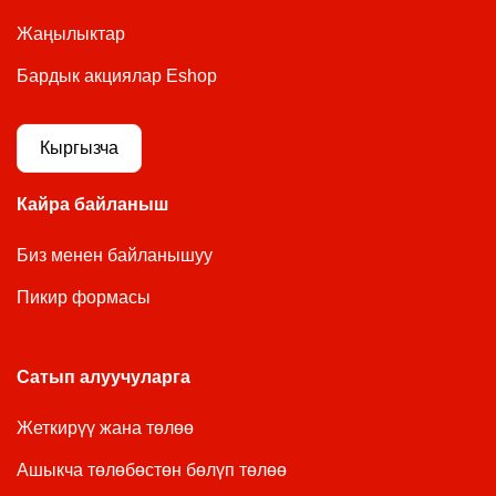
Жаңылыктар
Бардык акциялар Eshop
Кыргызча
Кайра байланыш
Биз менен байланышуу
Пикир формасы
Сатып алуучуларга
Жеткирүү жана төлөө
Ашыкча төлөбөстөн бөлүп төлөө