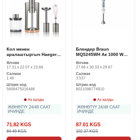
Кол менен
Блендер Braun
аралаштыргыч Haeger
MQ5245WH Ак 1000 W
HB-80C. 024A боз 800 W
Кара Ак/Боз
Өлчөм
Өлчөм
17.31 x 22.07 x 23.68
27.68 x 30.33 x 29.87
Салмак
Салмак
1.46
3.537
Штрих-код
Штрих-код
5608475016486
8021098774910
Аз калды
Аз калды
ЖӨНӨТҮҮ 24/48 СААТ
ЖӨНӨТҮҮ 24/48 СААТ
ИЧИНДЕ
ИЧИНДЕ
71.82 KGS
87.01 KGS
84.49 KGS
102.37 KGS