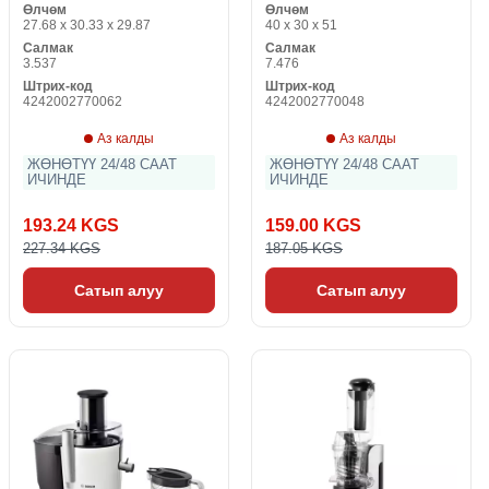
Өлчөм
Өлчөм
27.68 x 30.33 x 29.87
40 x 30 x 51
Салмак
Салмак
3.537
7.476
Штрих-код
Штрих-код
4242002770062
4242002770048
Аз калды
Аз калды
ЖӨНӨТҮҮ 24/48 СААТ
ЖӨНӨТҮҮ 24/48 СААТ
ИЧИНДЕ
ИЧИНДЕ
193.24 KGS
159.00 KGS
227.34 KGS
187.05 KGS
Сатып алуу
Сатып алуу