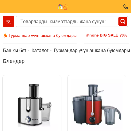
Вернуться назад
iPhone BIG SALE 70%
Гурмандар үчүн ашкана буюмдары
Кийим-кече жана бут кийим
Башкы бет
Каталог
Гурмандар үчүн ашкана буюмдары
Блендер
Аксессуарлар
Күн көз айнек
Бижутерия
Кол сааттары