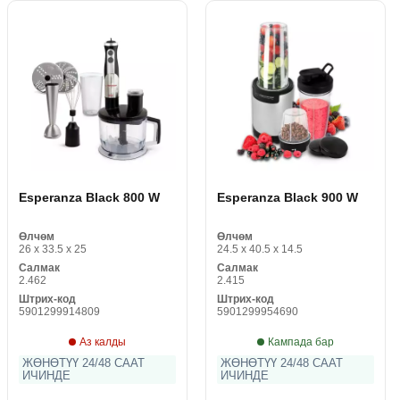
Esperanza Black 800 W
Esperanza Black 900 W
Өлчөм
Өлчөм
26 x 33.5 x 25
24.5 x 40.5 x 14.5
Салмак
Салмак
2.462
2.415
Штрих-код
Штрих-код
5901299914809
5901299954690
Аз калды
Кампада бар
ЖӨНӨТҮҮ 24/48 СААТ
ЖӨНӨТҮҮ 24/48 СААТ
ИЧИНДЕ
ИЧИНДЕ