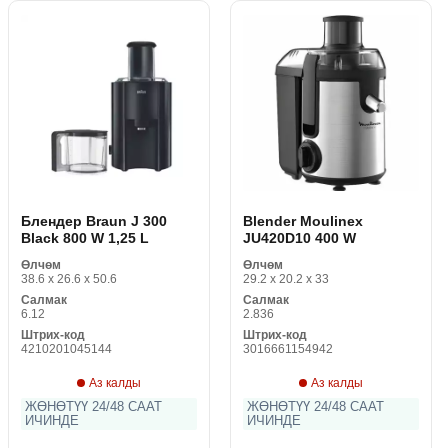
Блендер Braun J 300
Blender Moulinex
Black 800 W 1,25 L
JU420D10 400 W
Өлчөм
Өлчөм
38.6 x 26.6 x 50.6
29.2 x 20.2 x 33
Салмак
Салмак
6.12
2.836
Штрих-код
Штрих-код
4210201045144
3016661154942
Аз калды
Аз калды
ЖӨНӨТҮҮ 24/48 СААТ
ЖӨНӨТҮҮ 24/48 СААТ
ИЧИНДЕ
ИЧИНДЕ