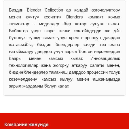
Биздин Blender Collection ар кандай өзгөчөлүктөрү
менен күчтүү кесиптик Blenders компакт көчмө
түзмөктөр - моделдер бир катар сунуш кылат.
Бөбөктөр үчүн пюре, кечки коктейлдерди же үй-
бүлөлүк түшкү тамак үчүн крем шорпосун даярдап
жатасызбы, биздин блендерлер сизди тез жана
натыйжалуу даярдоо үчүн зарыл болгон нерселердин
баары менен камсыз кылат. Инновациялык
технологиялар жана жогорку аткаруу сапаты менен,
биздин блендерлер тамак-аш даярдоо процессин толук
көзөмөлдөөнү камсыз кылуу менен ашканаңызда
зарыл жардамчы болуп калат.
Компания жөнүндө