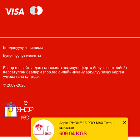
Колдонуучу келишими
Купуялуулук саясаты
Eshop.red сайтындагы маалымат коомдук оферта болуп эсептелбейт.
Көрсөтүлгөн баалар eshop.red онлайн-дүкөнү аркылуу заказ берген
учурда гана күчүндө.
© 2009-2026
×
Apple IPHONE 15 PRO MAX Титан
кыналган
609.04 KGS