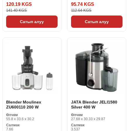
120.19 KGS
95.74 KGS
141.40 KGS
112.64 KGS
Сатып алуу
Сатып алуу
Blender Moulinex
JATA Blender JELI1580
ZU600110 200 W
Silver 400 W
Өлчөм
Өлчөм
55.8 x 33.6 x 30.2
27.68 x 30.33 x 29.87
Салмак
Салмак
7.66
3.537