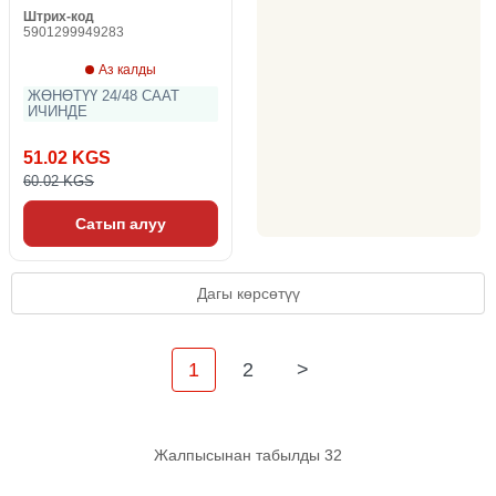
Штрих-код
5901299949283
Аз калды
ЖӨНӨТҮҮ 24/48 СААТ
ИЧИНДЕ
51.02 KGS
60.02 KGS
Сатып алуу
Дагы көрсөтүү
1
2
>
Жалпысынан табылды 32