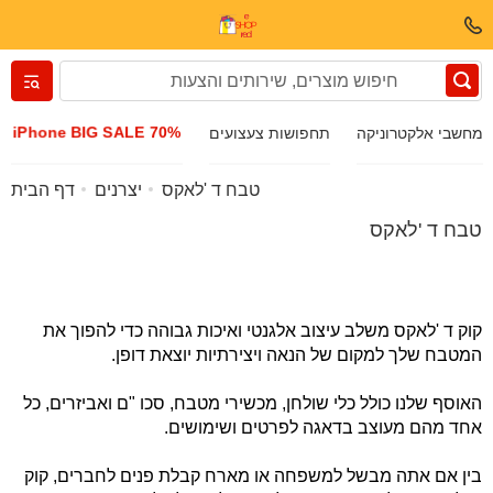
Вернуться назад
iPhone BIG SALE 70%
מחשבי אלקטרוניקה
תחפושות צעצועים
בגדים ונעליים
טבח ד 'לאקס
יצרנים
דף הבית
טבח ד 'לאקס
אביזרים
משקפי שמש
קוק ד 'לאקס משלב עיצוב אלגנטי ואיכות גבוהה כדי להפוך את
המטבח שלך למקום של הנאה ויצירתיות יוצאת דופן.
תכשיטים
האוסף שלנו כולל כלי שולחן, מכשירי מטבח, סכו "ם ואביזרים, כל
אחד מהם מעוצב בדאגה לפרטים ושימושים.
שעון יד
בין אם אתה מבשל למשפחה או מארח קבלת פנים לחברים, קוק