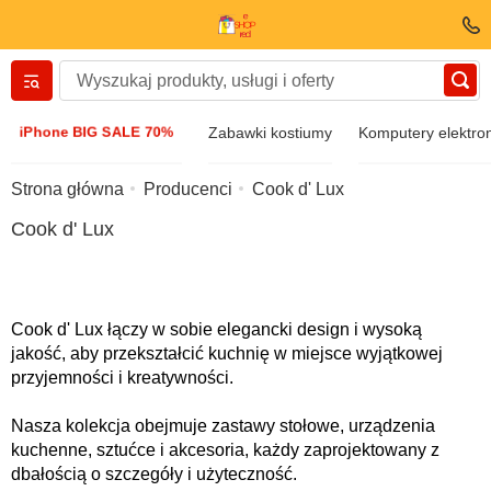
Вернуться назад
iPhone BIG SALE 70%
Zabawki kostiumy
Komputery elektro
Odzież i obuwie
Strona główna
Producenci
Cook d' Lux
Cook d' Lux
Akcesoria
Okulary przeciwsłoneczne
Cook d' Lux łączy w sobie elegancki design i wysoką
jakość, aby przekształcić kuchnię w miejsce wyjątkowej
Biżuteria
przyjemności i kreatywności.
Nasza kolekcja obejmuje zastawy stołowe, urządzenia
Zegarek zegarowy
kuchenne, sztućce i akcesoria, każdy zaprojektowany z
dbałością o szczegóły i użyteczność.