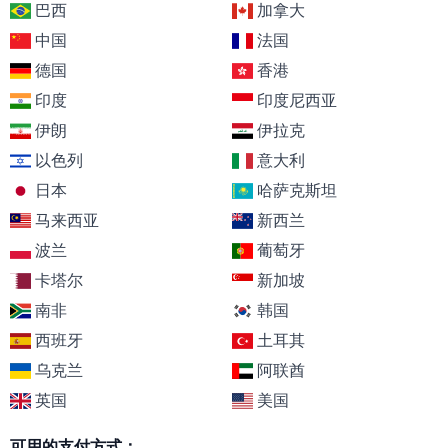
巴西
加拿大
中国
法国
德国
香港
印度
印度尼西亚
伊朗
伊拉克
以色列
意大利
日本
哈萨克斯坦
马来西亚
新西兰
波兰
葡萄牙
卡塔尔
新加坡
南非
韩国
西班牙
土耳其
乌克兰
阿联酋
英国
美国
可用的支付方式：