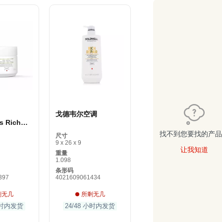
戈德韦尔空调
s Rich
毛细血管面膜
找不到您要找的产品
尺寸
9 x 26 x 9
让我知道
重量
1.098
条形码
397
4021609061434
剩无几
所剩无几
 小时内发货
24/48 小时内发货