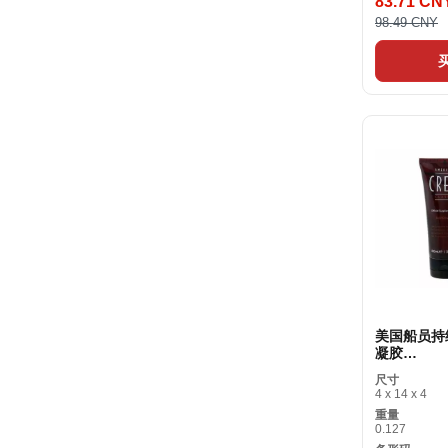
83.71 CN
98.49 CNY
美国船员持
凝胶
SG_B00M
尺寸
S （1件）
4 x 14 x 4
重量
0.127