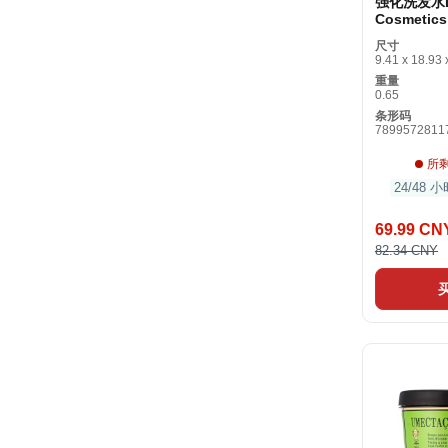
强化洗发水L
Cosmetics
Voracious
尺寸
Fortifyin
9.41 x 18.93 
重量
0.65
条形码
7899572811
所
24/48
69.99 CN
82.34 CNY