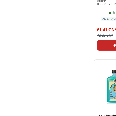
条形码
0669316061
有
24/48
61.41 CN
72.25 CNY