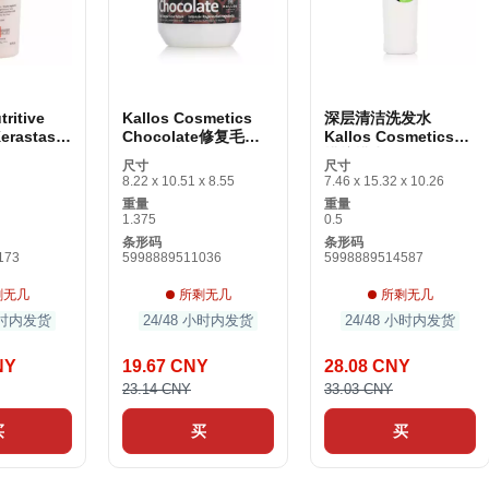
itive
Kallos Cosmetics
深层清洁洗发水
Kerastase
Chocolate修复毛细
Kallos Cosmetics柠
ome （1000
血管面膜（1件）
檬柠檬水
尺寸
尺寸
8.22 x 10.51 x 8.55
7.46 x 15.32 x 10.26
重量
重量
1.375
0.5
条形码
条形码
173
5998889511036
5998889514587
剩无几
所剩无几
所剩无几
 小时内发货
24/48 小时内发货
24/48 小时内发货
NY
19.67 CNY
28.08 CNY
23.14 CNY
33.03 CNY
买
买
买