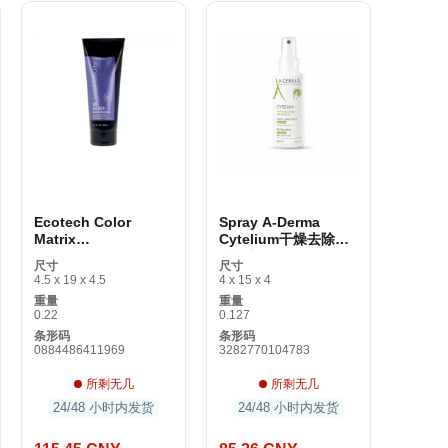
Ecotech Color
Spray A-Derma
Matrix
Cytelium干燥去除瘙
884486411969 200
痒和刺激
尺寸
尺寸
ml毛细血管面膜
4.5 x 19 x 4.5
4 x 15 x 4
重量
重量
0.22
0.127
条形码
条形码
0884486411969
3282770104783
所剩无几
所剩无几
24/48 小时内发货
24/48 小时内发货