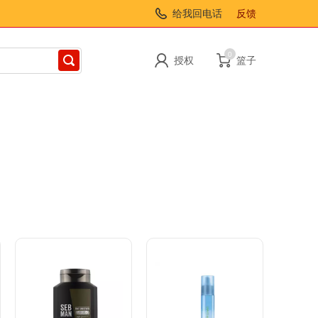
给我回电话
反馈
0
授权
篮子