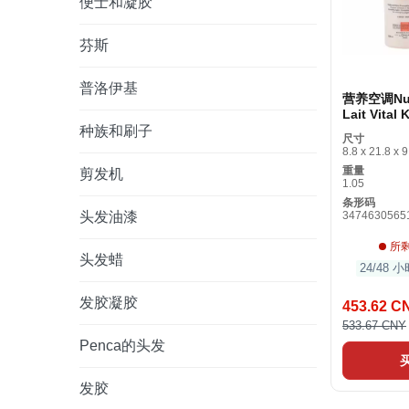
便士和凝胶
芬斯
普洛伊基
营养空调Nutr
Lait Vital 
Vital Iris
种族和刷子
尺寸
毫升）1升
8.8 x 21.8 x 9
重量
剪发机
1.05
条形码
头发油漆
3474630565
所
头发蜡
24/48
发胶凝胶
453.62 C
533.67 CNY
Penca的头发
发胶