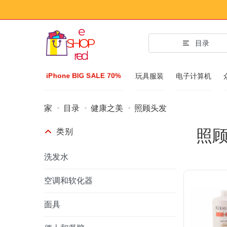
目录
iPhone BIG SALE 70%
玩具服装
电子计算机
家
目录
健康之美
照顾头发
时尚配件
照
类别
服装和鞋子
配件
洗发水
太阳镜
空调和软化器
Bijuteria
面具
手表