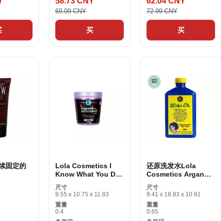
Y
58.73 CNY
62.04 CNY
69.09 CNY
72.99 CNY
买
买
买
续固定的
Lola Cosmetics I
还原洗发水Lola
Know What You Did
Cosmetics Argan
W4X15S_U
230 g毛细血管面膜
Oil 250毫升
尺寸
尺寸
9.55 x 10.75 x 11.83
9.41 x 18.93 x 10.91
重量
重量
0.4
0.65