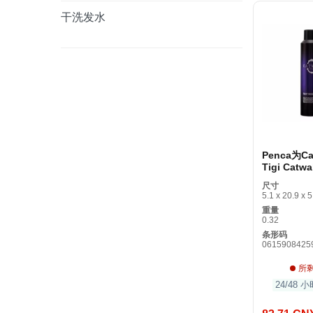
干洗发水
Penca为Ca
Tigi Catwa
Highnes
尺寸
升的音量
5.1 x 20.9 x 5
重量
0.32
条形码
0615908425
所
24/48