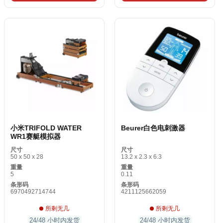
小米TRIFOLD WATER
Beurer白色电刺激器
WR1赛艇模拟器
尺寸
尺寸
50 x 50 x 28
13.2 x 2.3 x 6.3
重量
重量
5
0.11
条形码
条形码
6970492714744
4211125662059
所剩无几
所剩无几
24/48 小时内发货
24/48 小时内发货