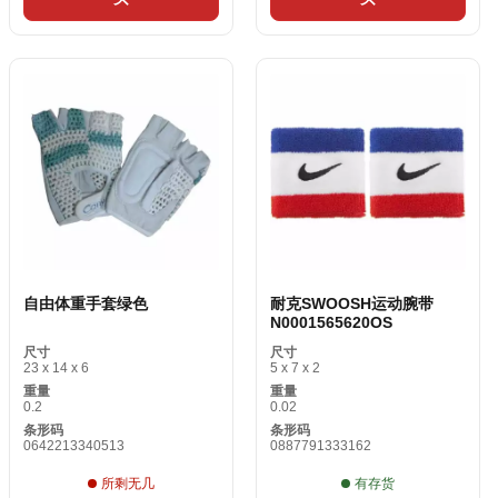
自由体重手套绿色
耐克SWOOSH运动腕带
N0001565620OS
尺寸
尺寸
23 x 14 x 6
5 x 7 x 2
重量
重量
0.2
0.02
条形码
条形码
0642213340513
0887791333162
所剩无几
有存货