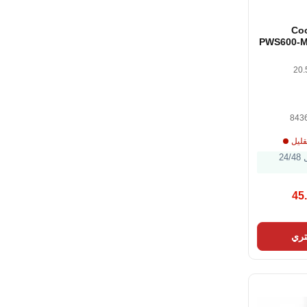
Co
PWS600-
Power Su
Bl
843
قليل
الشحن خلال 24/48
45
ري