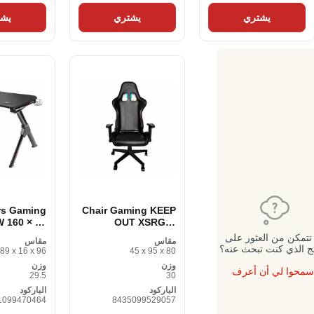
يشتري
يشتري
يشت
rs Gaming
Chair Gaming KEEP
 160 × 60
OUT XSRGB-
RACING BLACK
تتمكن من العثور على
مقاس
مقاس
LED RGB
مكتب فولاذ
تج الذي كنت تبحث عنه؟
89 x 16 x 96
45 x 95 x 80
أبيض
وزن
وزن
سمحوا لي أن أعرف
29.5
30
الباركود
الباركود
1099470464
8435099529057