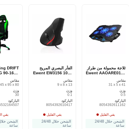
ثلاجة محمولة من طراز
الفأر البصري المريح
ing DRIFT
 90-160®
Ewent EW3156 1000
Ewent AAOARE0124
ack Green
DPI USB Black
17
مقاس
مقاس
مقاس
ack/Green
Red/Black
45 x 95 x 80
9 x 8 x 13
31 x 5 x 41
وزن
وزن
وزن
30
0.1
0.5
الباركود
الباركود
الباركود
6532164507
8054392610417
8054392611162
بقي القليل
بقي القليل
بقي ال
الشحن خلال 24/48
الشحن خلال 24/48
ساعة
ساعة
ساعة