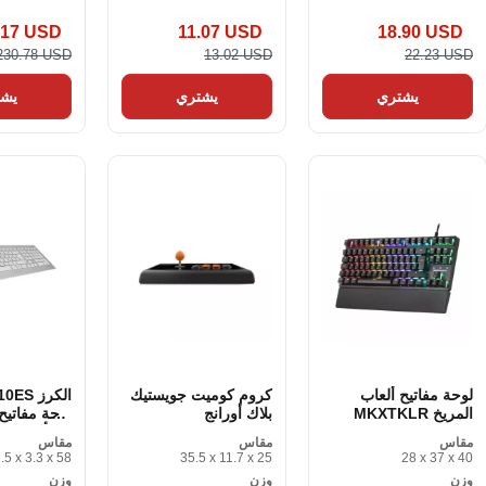
.17 USD
11.07 USD
18.90 USD
230.78 USD
13.02 USD
22.23 USD
يشتري
يشتري
يشت
لوحة مفاتيح ألعاب
كروم كوميت جويستيك
الكرز S
المريخ MKXTKLR
بلاك أورانج
لوحة مفاتيح 
والفأر
مقاس
مقاس
مقاس
22.5 x 3.3 x 58
35.5 x 11.7 x 25
28 x 37 x 40
وزن
وزن
وزن