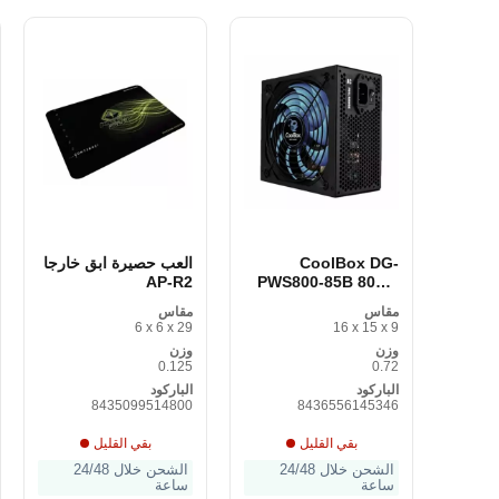
CoolBox DG-
العب حصيرة ابق خارجا
AP-R2
PWS800-85B 800W
Gaming Power
مقاس
مقاس
Supply
6 x 6 x 29
16 x 15 x 9
وزن
وزن
0.125
0.72
الباركود
الباركود
8435099514800
8436556145346
بقي القليل
بقي القليل
الشحن خلال 24/48
الشحن خلال 24/48
ساعة
ساعة