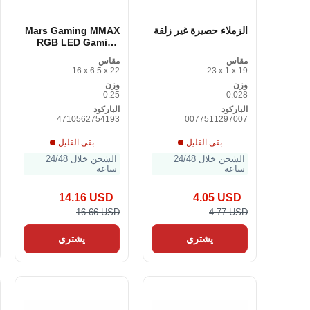
الزملاء حصيرة غير زلقة
Mars Gaming MMAX
RGB LED Gaming
Mouse
مقاس
مقاس
16 x 6.5 x 22
23 x 1 x 19
وزن
وزن
0.25
0.028
الباركود
الباركود
4710562754193
0077511297007
بقي القليل
بقي القليل
الشحن خلال 24/48
الشحن خلال 24/48
ساعة
ساعة
14.16 USD
4.05 USD
16.66 USD
4.77 USD
يشتري
يشتري