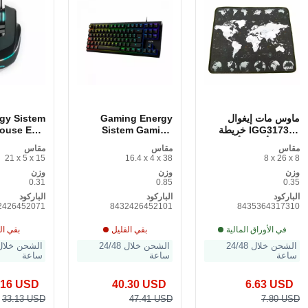
ماوس مات إيغوال
Gaming Energy
gy Sistem
IGG317310 خريطة
Sistem Gaming
ouse ESG
العالم الأسود/الأبيض
Keyboard ESG K6
force RGB
مقاس
مقاس
مقاس
Mechanik 1. 65
21 x 5 x 15
16.4 x 4 x 38
8 x 26 x 8
AMOLED GPS 246
وزن
وزن
وزن
mAh Spanish
0.31
0.85
0.35
Qwerty
الباركود
الباركود
الباركود
2426452071
8432426452101
8435364317310
في الأوراق المالية
بقي القليل
بقي ال
الشحن خلال 24/48
الشحن خلال 24/48
ساعة
ساعة
ساعة
.16 USD
40.30 USD
6.63 USD
33.13 USD
47.41 USD
7.80 USD