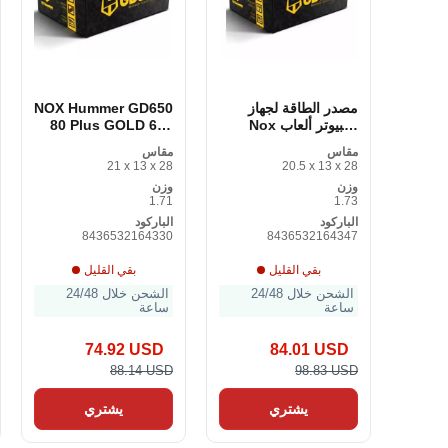
مصدر الطاقة لجهاز
NOX Hummer GD650
كمبيوتر ألعاب Nox
80 Plus GOLD 650
W 650W
NXHUMMER750GD
مقاس
مقاس
750W 750 W ATX 80
21 x 13 x 28
20.5 x 13 x 28
Plus Gold
وزن
وزن
1.71
1.73
الباركود
الباركود
8436532164330
8436532164347
بقي القليل
بقي القليل
الشحن خلال 24/48
الشحن خلال 24/48
ساعة
ساعة
74.92 USD
84.01 USD
88.14 USD
98.83 USD
يشتري
يشتري