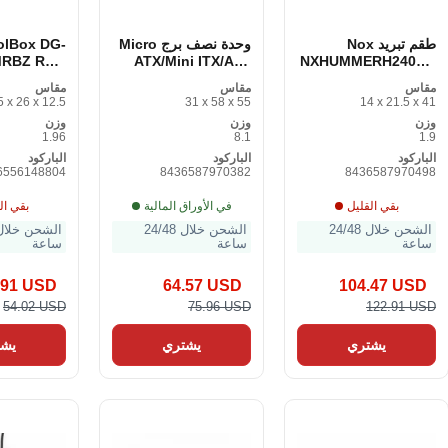
طقم تبريد Nox
وحدة نصف برج Micro
olBox DG-
MRBZ RGB
ATX/Mini ITX/ATX
NXHUMMERH240AR
pply 600W
Nox
GB RGB
مقاس
مقاس
مقاس
ack 600 W
NXHUMMERNOVA
20.5 x 26 x 12.5
31 x 58 x 55
14 x 21.5 x 41
RGB U 20 سم أسود
وزن
وزن
وزن
متعدد الألوان
1.96
8.1
1.9
الباركود
الباركود
الباركود
6556148804
8436587970382
8436587970498
بقي القليل
في الأوراق المالية
بقي ال
الشحن خلال 24/48
الشحن خلال 24/48
ساعة
ساعة
ساعة
.91 USD
64.57 USD
104.47 USD
54.02 USD
75.96 USD
122.91 USD
يشتري
يشتري
يشت