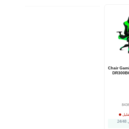
Chair Gam
DR300BG
Bl
Bl
843
قليل
الشحن خلال 24/48