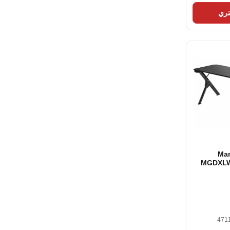
ري
Ma
MGDXLW
سم (160 × 60 سم)
ي أسود
471