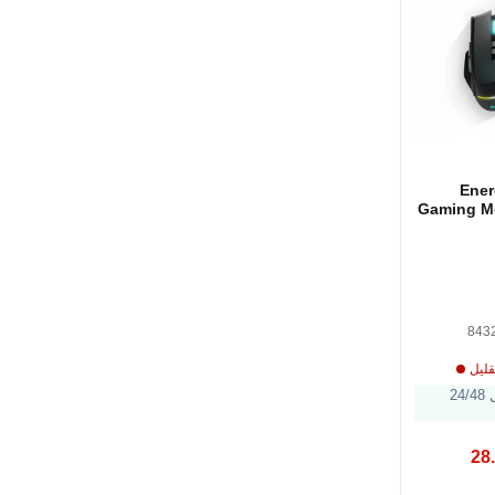
Ener
Gaming M
M5 Tri
843
قليل
الشحن خلال 24/48
28