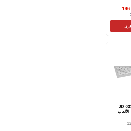
196
ري
JD-0310E
الألعاب