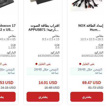
إمداد الطاقة NOX
اقتراب بطاقة الصوت
Abacus 17
Hummer
الخارجية! APPUSB71
 2 x USB 2
n Stand. 0
USB
(NXHM650BZ) ATX
مقاس
مقاس
مقاس
650W 80 Plus
43 x 39 x 65
8.5 x 2.5 x 15
10.5 x 22.5 x 28.5
Pronze PFC active
وزن
وزن
وزن
650 W
1.235
0.6
2.505
الباركود
الباركود
الباركود
0700951323
8435099515586
8436532162206
بقي القليل
بقي القليل
بقي ال
الشحن خلال 24/48
الشحن خلال 24/48
ساعة
ساعة
ساعة
.53 USD
14.01 USD
69.47 USD
24.16 USD
16.48 USD
81.73 USD
يشتري
يشتري
يشت