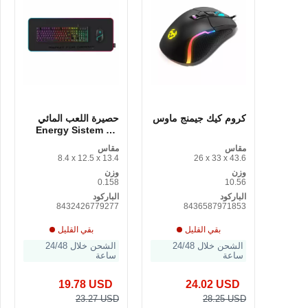
كروم كيك جيمنج ماوس
حصيرة اللعب المائي
من Energy Sistem
ESG P3
مقاس
مقاس
8.4 x 12.5 x 13.4
26 x 33 x 43.6
وزن
وزن
0.158
10.56
الباركود
الباركود
8432426779277
8436587971853
بقي القليل
بقي القليل
الشحن خلال 24/48
الشحن خلال 24/48
ساعة
ساعة
19.78 USD
24.02 USD
23.27 USD
28.25 USD