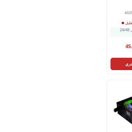
402
قليل
الشحن خلال 24/48
45
ري