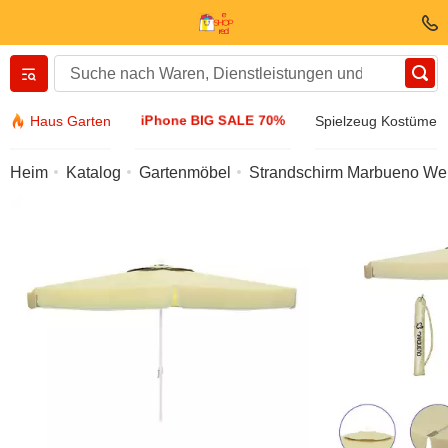
Вернуться назад
iPhone BIG SALE 70%
Haus Garten
Spielzeug Kostüme
Kleidung und Schuhe
Heim
Katalog
Gartenmöbel
Strandschirm Marbueno Wei
Zubehöre
Sonnenbrille
Schmuck
Armbanduhr