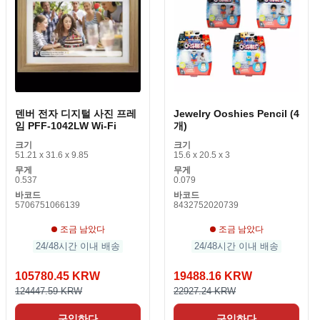
덴버 전자 디지털 사진 프레
Jewelry Ooshies Pencil (4
임 PFF-1042LW Wi-Fi
개)
크기
크기
51.21 x 31.6 x 9.85
15.6 x 20.5 x 3
무게
무게
0.537
0.079
바코드
바코드
5706751066139
8432752020739
조금 남았다
조금 남았다
24/48시간 이내 배송
24/48시간 이내 배송
105780.45 KRW
19488.16 KRW
124447.59 KRW
22927.24 KRW
구입하다
구입하다