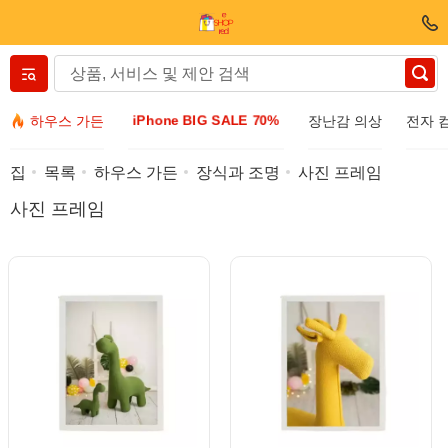
Вернуться назад
iPhone BIG SALE 70%
하우스 가든
장난감 의상
전자 
의류 및 신발
집
목록
하우스 가든
장식과 조명
사진 프레임
사진 프레임
액세서리
선글라스
보석
손목 시계