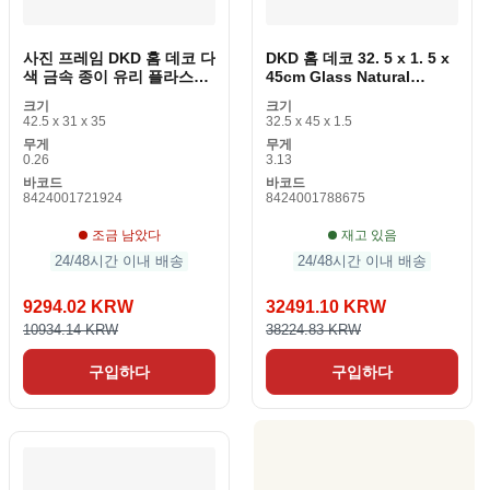
사진 프레임 DKD 홈 데코 다
DKD 홈 데코 32. 5 x 1. 5 x
색 금속 종이 유리 플라스틱
45cm Glass Natural
나무 MDF 전통
Brown Modern Wooden
크기
크기
MDF
42.5 x 31 x 35
32.5 x 45 x 1.5
무게
무게
0.26
3.13
바코드
바코드
8424001721924
8424001788675
조금 남았다
재고 있음
24/48시간 이내 배송
24/48시간 이내 배송
9294.02 KRW
32491.10 KRW
10934.14 KRW
38224.83 KRW
구입하다
구입하다