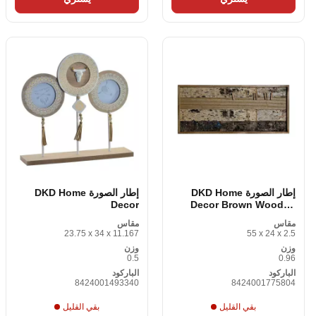
إطار الصورة DKD Home
إطار الصورة DKD Home
Decor
Decor Brown Wooden
MDF Natural 55 × 2. 5 × 24
مقاس
مقاس
سم (12 قطعة)
23.75 x 34 x 11.167
55 x 24 x 2.5
وزن
وزن
0.5
0.96
الباركود
الباركود
8424001493340
8424001775804
بقي القليل
بقي القليل