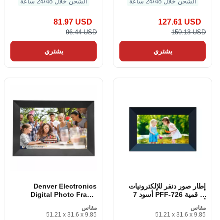
الشحن خلال 24/48 ساعة
الشحن خلال 24/48 ساعة
81.97 USD
127.61 USD
96.44 USD
150.13 USD
يشتري
يشتري
إطار صور دنفر للإلكترونيات
Denver Electronics
الرقمية PFF-726 أسود 7
Digital Photo Frame
أسود
localization_B09J1DKKX
مقاس
مقاس
B 10. 1 بلاك واي فاي
51.21 x 31.6 x 9.85
51.21 x 31.6 x 9.85