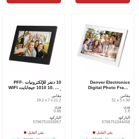
Denver Electronics
10 دنفر للإلكترونيات PFF-
Digital Photo Frame
1010 10. 1 8 جيجابايت WIFI
White (15. 6)
أسود
مقاس
مقاس
29.2 x 7 x 21.2
51 x 5 x 30
وزن
وزن
0.86
1.6
الباركود
الباركود
5706751033957
5706751044458
بقي القليل
بقي القليل