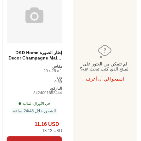
إطار الصورة DKD Home
Decor Champagne Malva
Wooden Aluminum Arab
لم تتمكن من العثور على
مقاس
20 x 1 x 25 سم (قطعة 1)
المنتج الذي كنت تبحث عنه؟
20 x 25 x 1
وزن
اسمحوا لي أن أعرف
0.59
الباركود
8424001852444
في الأوراق المالية
الشحن خلال 24/48 ساعة
11.16 USD
13.13 USD