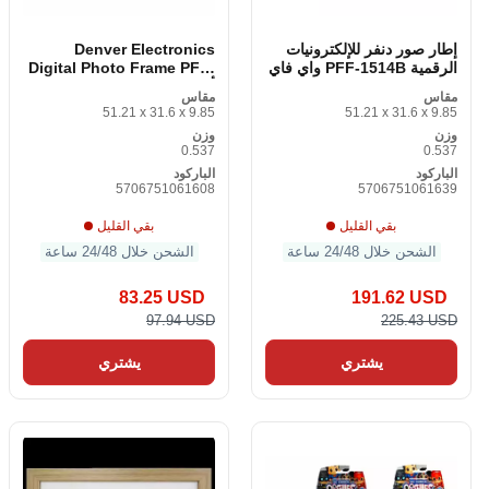
إطار صور دنفر للإلكترونيات
Denver Electronics
الرقمية PFF-1514B واي فاي
Digital Photo Frame PFF-
1037W 10. 1 أبيض
مقاس
مقاس
51.21 x 31.6 x 9.85
51.21 x 31.6 x 9.85
وزن
وزن
0.537
0.537
الباركود
الباركود
5706751061608
5706751061639
بقي القليل
بقي القليل
الشحن خلال 24/48 ساعة
الشحن خلال 24/48 ساعة
83.25 USD
191.62 USD
97.94 USD
225.43 USD
يشتري
يشتري