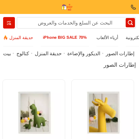
Вернуться назад
iPhone BIG SALE 70%
كترونية
أزياء الألعاب
حديقة المنزل
الملابس والأحذية
إطارات الصور
الديكور والإضاءة
حديقة المنزل
كتالوج
بيت
إطارات الصور
ملحقات
نظارات شمسية
مجوهرات
ساعة اليد