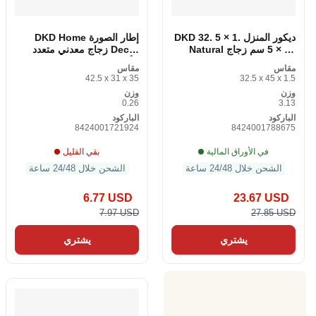
ديكور المنزل DKD 32. 5 × 1.
إطار الصورة DKD Home
5 × 45 سم زجاج Natural
Decor زجاج معدني متعدد
Brown Modern Wooden
الألوان من البلاستيك الخشبي
مقاس
مقاس
MDF
MDF التقليدي
42.5 x 31 x 35
32.5 x 45 x 1.5
وزن
وزن
0.26
3.13
الباركود
الباركود
8424001721924
8424001788675
في الأوراق المالية
بقي القليل
الشحن خلال 24/48 ساعة
الشحن خلال 24/48 ساعة
6.77 USD
23.67 USD
7.97 USD
27.85 USD
يشتري
يشتري