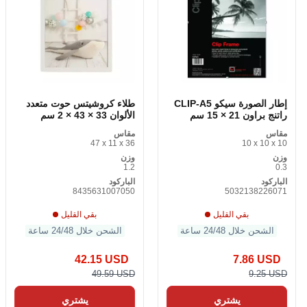
إطار الصورة سيكو CLIP-A5
طلاء كروشيتس حوت متعدد
راتنج براون 21 × 15 سم
الألوان 33 × 43 × 2 سم
مقاس
مقاس
47 x 11 x 36
10 x 10 x 10
وزن
وزن
1.2
0.3
الباركود
الباركود
8435631007050
5032138226071
بقي القليل
بقي القليل
الشحن خلال 24/48 ساعة
الشحن خلال 24/48 ساعة
42.15 USD
7.86 USD
49.59 USD
9.25 USD
يشتري
يشتري