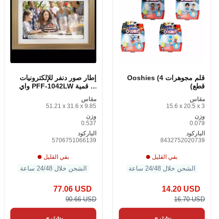
قلم مجوهرات Ooshies (4
إطار صور دنفر للإلكترونيات
قطع)
الرقمية PFF-1042LW واي
فاي
مقاس
مقاس
51.21 x 31.6 x 9.85
15.6 x 20.5 x 3
وزن
وزن
0.537
0.079
الباركود
الباركود
5706751066139
8432752020739
بقي القليل
بقي القليل
الشحن خلال 24/48 ساعة
الشحن خلال 24/48 ساعة
77.06 USD
14.20 USD
90.66 USD
16.70 USD
يشتري
يشتري