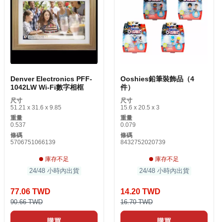
Denver Electronics PFF-
Ooshies鉛筆裝飾品（4
1042LW Wi-Fi數字相框
件）
尺寸
尺寸
51.21 x 31.6 x 9.85
15.6 x 20.5 x 3
重量
重量
0.537
0.079
條碼
條碼
5706751066139
8432752020739
庫存不足
庫存不足
24/48 小時內出貨
24/48 小時內出貨
77.06 TWD
14.20 TWD
90.66 TWD
16.70 TWD
購買
購買