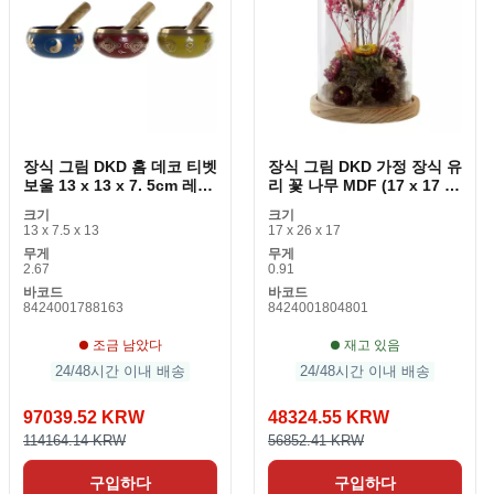
장식 그림 DKD 홈 데코 티벳
장식 그림 DKD 가정 장식 유
보울 13 x 13 x 7. 5cm 레드
리 꽃 나무 MDF (17 x 17 x
블루 옐로우
26cm)
크기
크기
13 x 7.5 x 13
17 x 26 x 17
무게
무게
2.67
0.91
바코드
바코드
8424001788163
8424001804801
조금 남았다
재고 있음
24/48시간 이내 배송
24/48시간 이내 배송
97039.52 KRW
48324.55 KRW
114164.14 KRW
56852.41 KRW
구입하다
구입하다