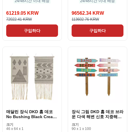
24/48시간 이내 배송
24/48시간 이내 배송
61219.05 KRW
96562.34 KRW
72022.41 KRW
113602.76 KRW
구입하다
구입하다
매달린 장식 DKD 홈 데코
장식 그림 DKD 홈 데코 브라
No Bushing Black Cream
운 다색 해변 신호 지중해
Geometric Boho 46 x 1 x
54. 5 x 2. 5 x 90cm (2 개
크기
크기
64 cm (2 피스)
조각)
46 x 64 x 1
90 x 1 x 100