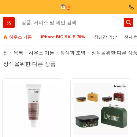
Вернуться назад
iPhone BIG SALE 70%
하우스 가든
장난감 의상
전자 
의류 및 신발
집
목록
하우스 가든
장식과 조명
장식을위한 다른 상
장식을위한 다른 상품
액세서리
선글라스
보석
손목 시계