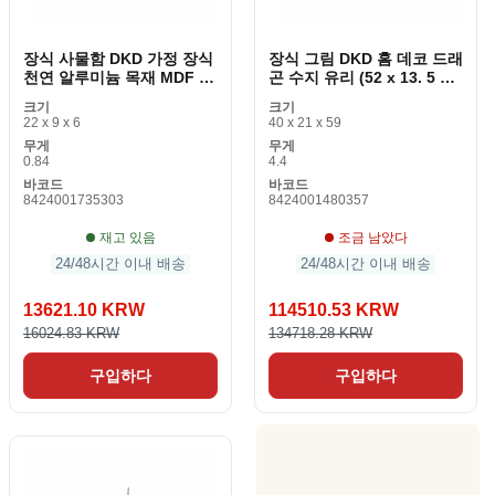
장식 사물함 DKD 가정 장식
장식 그림 DKD 홈 데코 드래
천연 알루미늄 목재 MDF 22
곤 수지 유리 (52 x 13. 5 x
x 6 x 9cm (2 조각) (1 조각)
31cm)
크기
크기
22 x 9 x 6
40 x 21 x 59
무게
무게
0.84
4.4
바코드
바코드
8424001735303
8424001480357
재고 있음
조금 남았다
24/48시간 이내 배송
24/48시간 이내 배송
13621.10 KRW
114510.53 KRW
16024.83 KRW
134718.28 KRW
구입하다
구입하다