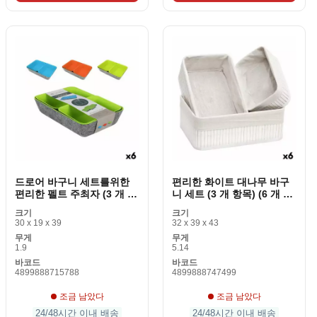
드로어 바구니 세트를위한
편리한 화이트 대나무 바구
편리한 펠트 주최자 (3 개 항
니 세트 (3 개 항목) (6 개 조
목) (6 개 조각)
각)
크기
크기
30 x 19 x 39
32 x 39 x 43
무게
무게
1.9
5.14
바코드
바코드
4899888715788
4899888747499
조금 남았다
조금 남았다
24/48시간 이내 배송
24/48시간 이내 배송