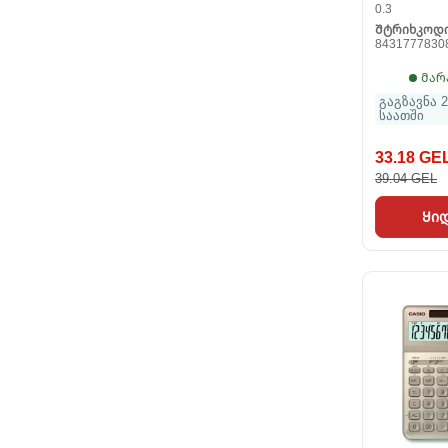
0.3
Შტრიხკოდ
8431777830
Მარ
გაგზავნა 2
საათში
33.18 GE
39.04 GEL
Ყი