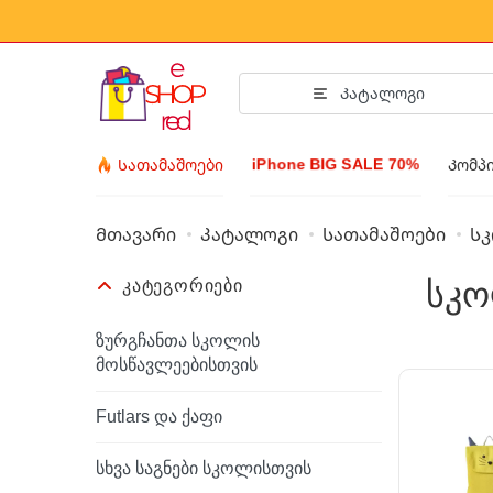
Კატალოგი
iPhone BIG SALE 70%
Სათამაშოები
Კომპ
Მთავარი
Კატალოგი
Სათამაშოები
Ს
Axesuara- 
სკო
ᲙᲐᲢᲔᲒᲝᲠᲘᲔᲑᲘ
ტანსაცმელი და 
აქსესუარები
ზურგჩანთა სკოლის
მოსწავლეებისთვის
სათვალეები
ბიჯუტერია
Futlars და ქაფი
მაჯის საათი
სხვა საგნები სკოლისთვის