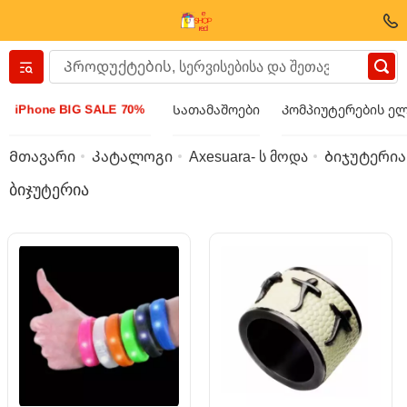
Вернуться назад
iPhone BIG SALE 70%
Სათამაშოები
Კომპიუტერების ე
ტანსაცმელი და ფეხსაცმელი
Მთავარი
Კატალოგი
Axesuara- ს მოდა
Ბიჯუტერია
ბიჯუტერია
აქსესუარები
სათვალეები
ბიჯუტერია
მაჯის საათი