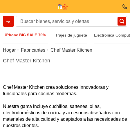
Вернуться назад
iPhone BIG SALE 70%
Trajes de juguete
Electrónica Compu
Ropa y zapatos
Hogar
Fabricantes
Chef Master Kitchen
Chef Master Kitchen
Accesorios
Gafas de sol
Chef Master Kitchen crea soluciones innovadoras y
funcionales para cocinas modernas.
Bizuteria
Nuestra gama incluye cuchillos, sartenes, ollas,
electrodomésticos de cocina y accesorios diseñados con
Reloj de pulsera
materiales de alta calidad y adaptados a las necesidades de
nuestros clientes.