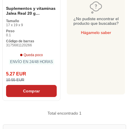
Suplementos y vitaminas
Jalea Real 20 g
(Refurbished A +)
¿No pudiste encontrar el
Tamaño
producto que buscabas?
17 x 19 x 9
Peso
Hágamelo saber
0.1
Código de barras
3175681120266
Queda poco
ENVÍO EN 24/48 HORAS
5.27 EUR
10.55 EUR
Comprar
Total encontrado 1