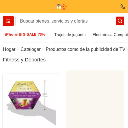
Вернуться назад
iPhone BIG SALE 70%
Trajes de juguete
Electrónica Compu
Ropa y zapatos
Hogar
Catalogar
Productos como de la publicidad de TV
Fitness y Deportes
Accesorios
Gafas de sol
Bizuteria
Reloj de pulsera